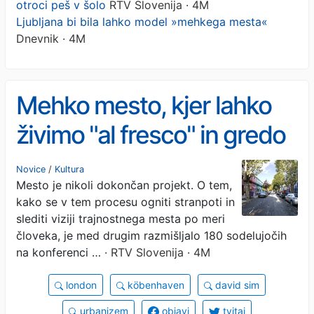
otroci peš v šolo
RTV Slovenija · 4M
Ljubljana bi bila lahko model »mehkega mesta«
Dnevnik · 4M
Mehko mesto, kjer lahko
živimo "al fresco" in gredo
otroci peš v šolo
Novice
/
Kultura
Mesto je nikoli dokončan projekt. O tem,
kako se v tem procesu ogniti stranpoti in
slediti viziji trajnostnega mesta po meri
človeka, je med drugim razmišljalo 180 sodelujočih
na konferenci …
· RTV Slovenija · 4M
london
köbenhaven
david sim
urbanizem
objavi
tvitaj