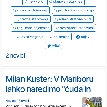
new york
stanovanjska kriza
stroški vzdrževanja
prostorska zakonodaja
prazna stanovanja
administrativne ovire
regulirana najemnina
dostopnost stanovanj
javna vlaganja
najemnine
objavi
tvitaj
2 novici
Milan Kuster: V Mariboru
lahko naredimo "čuda in
pol"
Novice
/
Slovenija
Podjetnik, direktor podjetja i-Vent, o