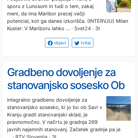
sporu z Lunosom in tudi o tem, zakaj
meni, da ima Maribor precej večji
potencial, kot ga danes izkorišča. (INTERVJU) Milan
Kuster: V Mariboru lahko …
· Svet24 · 3t
objavi
tvitaj
Gradbeno dovoljenje za
stanovanjsko sosesko Ob
Savi v Kranju
Integralno gradbeno dovoljenje za
stanovanjsko sosesko, ki jo bo ob Savi v
pravnomočno
Kranju gradil stanovanjski sklad, je
pravnomočno. V načrtu je gradnja 269
javnih najemnih stanovanj. Začetek gradnje pa je
…
· RTV Slovenija · 3t