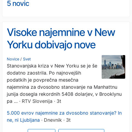
5 novic
Visoke najemnine v New
Yorku dobivajo nove
razsežnosti
Novice
/
Svet
Stanovanjska kriza v New Yorku se je še
dodatno zaostrila. Po najnovejših
podatkih je povprečna mesečna
najemnina za dvosobno stanovanje na Manhattnu
junija dosegla rekordnih 5408 dolarjev, v Brooklynu
pa …
· RTV Slovenija · 3t
5.000 evrov najemnine za dvosobno stanovanje? In
ne, ni Ljubljana
· Dnevnik · 3t