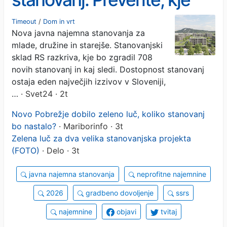
Timeout
/
Dom in vrt
Nova javna najemna stanovanja za
mlade, družine in starejše. Stanovanjski
sklad RS razkriva, kje bo zgradil 708
novih stanovanj in kaj sledi. Dostopnost stanovanj
ostaja eden največjih izzivov v Sloveniji,
…
· Svet24 · 2t
Novo Pobrežje dobilo zeleno luč, koliko stanovanj
bo nastalo?
· Mariborinfo · 3t
Zelena luč za dva velika stanovanjska projekta
(FOTO)
· Delo · 3t
javna najemna stanovanja
neprofitne najemnine
2026
gradbeno dovoljenje
ssrs
najemnine
objavi
tvitaj