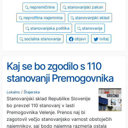
nepremičnine
stanovanjski zakon
neprofitna najemnina
stanovanjski sklad
stanovanjska politika
stanovanja
socialna stanovanja
objavi
tvitaj
Kaj se bo zgodilo s 110
stanovanji Premogovnika
Velenje?
Lokalno
/
Štajerska
Stanovanjski sklad Republike Slovenije
bo prevzel 110 stanovanj v lasti
Premogovnika Velenje. Prenos naj bi
zagotovil večjo stanovanjsko varnost obstoječih
najemnikov, saj bodo najemna razmerja ostala