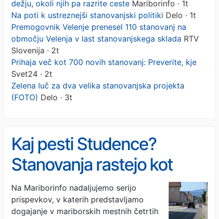
dežju, okoli njih pa razrite ceste
Mariborinfo · 1t
Na poti k ustreznejši stanovanjski politiki
Delo · 1t
Premogovnik Velenje prenesel 110 stanovanj na
območju Velenja v last stanovanjskega sklada
RTV
Slovenija · 2t
Prihaja več kot 700 novih stanovanj: Preverite, kje
Svet24 · 2t
Zelena luč za dva velika stanovanjska projekta
(FOTO)
Delo · 3t
Kaj pesti Studence?
Stanovanja rastejo kot
gobe po dežju, okoli njih pa
Na Mariborinfo nadaljujemo serijo
prispevkov, v katerih predstavljamo
razrite ceste
dogajanje v mariborskih mestnih četrtih