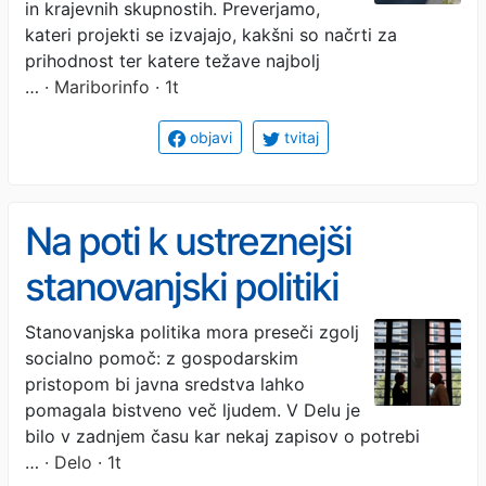
in krajevnih skupnostih. Preverjamo,
kateri projekti se izvajajo, kakšni so načrti za
prihodnost ter katere težave najbolj
…
· Mariborinfo · 1t
objavi
tvitaj
Na poti k ustreznejši
stanovanjski politiki
Stanovanjska politika mora preseči zgolj
socialno pomoč: z gospodarskim
pristopom bi javna sredstva lahko
pomagala bistveno več ljudem. V Delu je
bilo v zadnjem času kar nekaj zapisov o potrebi
…
· Delo · 1t