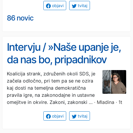
objavi
tvitaj
86 novic
Intervju / »Naše upanje je,
da nas bo, pripadnikov
napadenih manjšin, kmalu
Koalicija strank, združenih okoli SDS, je
začela odločno, pri tem pa se ne ozira
za debelo večino«
kaj dosti na temeljna demokratična
pravila igre, na zakonodajne in ustavne
omejitve in okvire. Zakoni, zakonski …
· Mladina · 1t
objavi
tvitaj