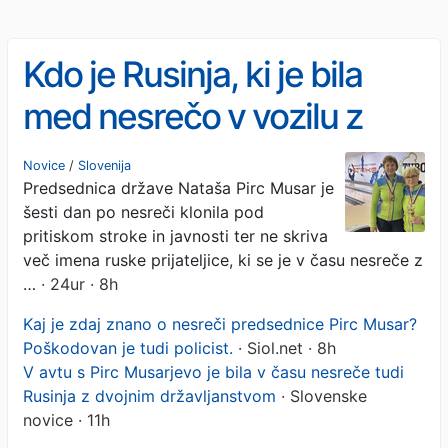
Kdo je Rusinja, ki je bila
med nesrečo v vozilu z
Natašo Pirc Musar?
Novice
/
Slovenija
Predsednica države Nataša Pirc Musar je
šesti dan po nesreči klonila pod
pritiskom stroke in javnosti ter ne skriva
več imena ruske prijateljice, ki se je v času nesreče z
…
· 24ur · 8h
Kaj je zdaj znano o nesreči predsednice Pirc Musar?
Poškodovan je tudi policist.
· Siol.net · 8h
V avtu s Pirc Musarjevo je bila v času nesreče tudi
Rusinja z dvojnim državljanstvom
· Slovenske
novice · 11h