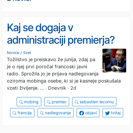
Kaj se dogaja v
administraciji premierja?
Novice
/
Svet
Tožilstvo je preiskavo že junija, zdaj pa
je o njej prvi poročal francoski javni
radio. Sprožila jo je prijava nadlegovanja
oziroma mobinga osebe, ki si je kasneje poskušala
vzeti življenje. …
· Dnevnik · 2d
mobing
premier
sebastien lecornu
francija
nadlegovanje
objavi
tvitaj