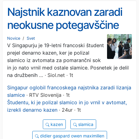
Najstnik kaznovan zaradi
neokusne potegavščine
Novice
/
Svet
V Singapurju je 19-letni francoski študent
prejel denarno kazen, ker je polizal
slamico iz avtomata za pomarančni sok
in jo nato vrnil med ostale slamice. Posnetek je delil
na družbenih …
· Siol.net · 1t
Singapur oglobil francoskega najstnika zaradi lizanja
slamice
· RTV Slovenija · 1t
Študentu, ki je polizal slamico in jo vrnil v avtomat,
izrekli denarno kazen
· 24ur · 1t
kazen
slamica
didier gaspard owen maximilien