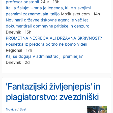
profesor odstopil
24ur · 13h
Italija žaluje: Umrla je legenda, ki je s svojimi
pesmimi zaznamovala Italijo
Moškisvet.com · 14h
Novinarji državne tiskovne agencije več let
dokumentirali domnevne pritiske in cenzuro
Dnevnik · 15h
PROMETNA NESREČA ALI DRŽAVNA SKRIVNOST?
Posnetka iz predora očitno ne bomo videli
Regional · 17h
Kaj se dogaja v administraciji premierja?
Dnevnik · 2d
'Fantazijski življenjepis' in
plagiatorstvo: zvezdniški
profesor odstopil
Novice
/
Svet