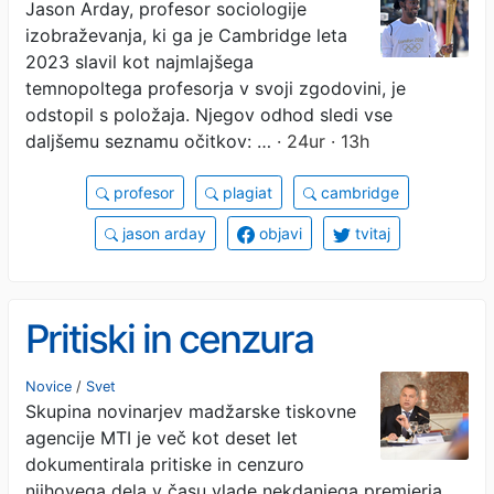
Jason Arday, profesor sociologije
izobraževanja, ki ga je Cambridge leta
2023 slavil kot najmlajšega
temnopoltega profesorja v svoji zgodovini, je
odstopil s položaja. Njegov odhod sledi vse
daljšemu seznamu očitkov: …
· 24ur · 13h
profesor
plagiat
cambridge
jason arday
objavi
tvitaj
Pritiski in cenzura
Novice
/
Svet
Skupina novinarjev madžarske tiskovne
agencije MTI je več kot deset let
dokumentirala pritiske in cenzuro
njihovega dela v času vlade nekdanjega premierja