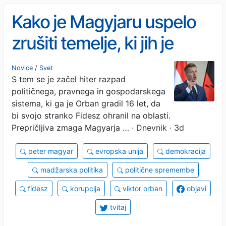
Kako je Magyjaru uspelo
zrušiti temelje, ki jih je
Orban gradil več let?
Novice
/
Svet
S tem se je začel hiter razpad
političnega, pravnega in gospodarskega
sistema, ki ga je Orban gradil 16 let, da
bi svojo stranko Fidesz ohranil na oblasti.
Prepričljiva zmaga Magyarja …
· Dnevnik · 3d
peter magyar
evropska unija
demokracija
madžarska politika
politične spremembe
fidesz
korupcija
viktor orban
objavi
tvitaj