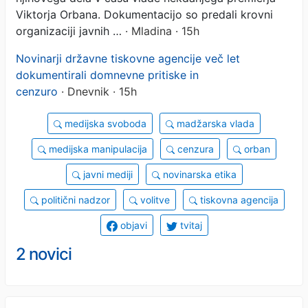
Viktorja Orbana. Dokumentacijo so predali krovni
organizaciji javnih …
· Mladina · 15h
Novinarji državne tiskovne agencije več let
dokumentirali domnevne pritiske in
cenzuro
· Dnevnik · 15h
medijska svoboda
madžarska vlada
medijska manipulacija
cenzura
orban
javni mediji
novinarska etika
politični nadzor
volitve
tiskovna agencija
objavi
tvitaj
2 novici