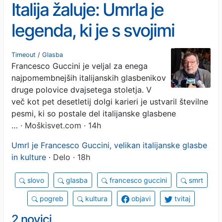
Italija žaluje: Umrla je
legenda, ki je s svojimi
pesmimi zaznamovala
Timeout
/
Glasba
Francesco Guccini je veljal za enega
Italijo
najpomembnejših italijanskih glasbenikov
druge polovice dvajsetega stoletja. V
več kot pet desetletij dolgi karieri je ustvaril številne
pesmi, ki so postale del italijanske glasbene
…
· Moškisvet.com · 14h
Umrl je Francesco Guccini, velikan italijanske glasbe
in kulture
· Delo · 18h
slovo
glasba
francesco guccini
smrt
pogreb
kultura
objavi
tvitaj
2 novici