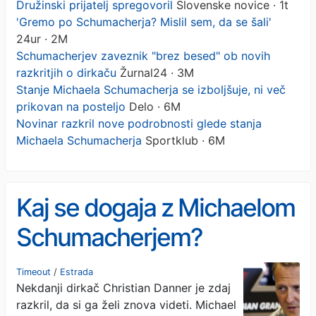
Družinski prijatelj spregovoril
Slovenske novice · 1t
'Gremo po Schumacherja? Mislil sem, da se šali'
24ur · 2M
Schumacherjev zaveznik "brez besed" ob novih
razkritjih o dirkaču
Žurnal24 · 3M
Stanje Michaela Schumacherja se izboljšuje, ni več
prikovan na posteljo
Delo · 6M
Novinar razkril nove podrobnosti glede stanja
Michaela Schumacherja
Sportklub · 6M
Kaj se dogaja z Michaelom
Schumacherjem?
Družinski prijatelj
Timeout
/
Estrada
Nekdanji dirkač Christian Danner je zdaj
spregovoril
razkril, da si ga želi znova videti. Michael