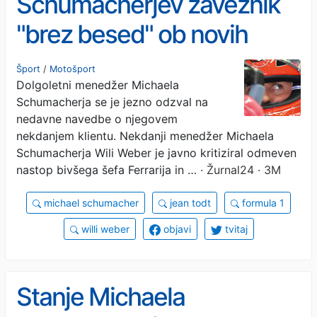
Schumacherjev zaveznik
"brez besed" ob novih
razkritjih o dirkaču
Šport
/
Motošport
Dolgoletni menedžer Michaela
Schumacherja se je jezno odzval na
nedavne navedbe o njegovem
nekdanjem klientu. Nekdanji menedžer Michaela
Schumacherja Wili Weber je javno kritiziral odmeven
nastop bivšega šefa Ferrarija in …
· Žurnal24 · 3M
michael schumacher
jean todt
formula 1
willi weber
objavi
tvitaj
Stanje Michaela