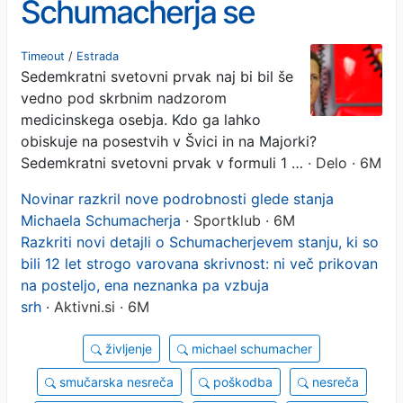
Schumacherja se
izboljšuje, ni več prikovan
Timeout
/
Estrada
Sedemkratni svetovni prvak naj bi bil še
na posteljo
vedno pod skrbnim nadzorom
medicinskega osebja. Kdo ga lahko
obiskuje na posestvih v Švici in na Majorki?
Sedemkratni svetovni prvak v formuli 1 …
· Delo · 6M
Novinar razkril nove podrobnosti glede stanja
Michaela Schumacherja
· Sportklub · 6M
Razkriti novi detajli o Schumacherjevem stanju, ki so
bili 12 let strogo varovana skrivnost: ni več prikovan
na posteljo, ena neznanka pa vzbuja
srh
· Aktivni.si · 6M
življenje
michael schumacher
smučarska nesreča
poškodba
nesreča