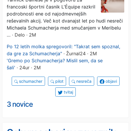
francoski športni časnik L'Équipe razkril
podrobnosti ene od najodmevnejših
reševalnih akcij. Več kot dvanajst let po hudi nesreči
Michaela Schumacherja med smučanjem v Meribelu
…
· Delo · 2M
Po 12 letih molka spregovoril: "Takrat sem spoznal,
da gre za Schumacherja"
· Žurnal24 · 2M
'Gremo po Schumacherja? Mislil sem, da se
šali'
· 24ur · 2M
schumacher
pilot
nesreča
objavi
tvitaj
3 novice