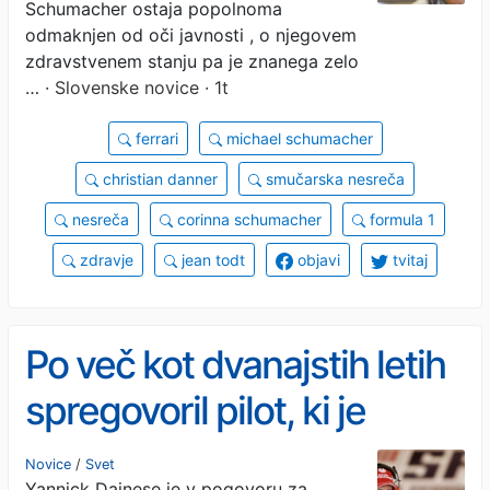
Schumacher ostaja popolnoma
odmaknjen od oči javnosti , o njegovem
zdravstvenem stanju pa je znanega zelo
…
· Slovenske novice · 1t
ferrari
michael schumacher
christian danner
smučarska nesreča
nesreča
corinna schumacher
formula 1
zdravje
jean todt
objavi
tvitaj
Po več kot dvanajstih letih
spregovoril pilot, ki je
reševal Schumacherja
Novice
/
Svet
Yannick Dainese je v pogovoru za