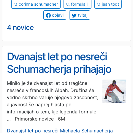
corinna schumacher
formula 1
jean todt
objavi
tvitaj
4 novice
Dvanajst let po nesreči
Schumacherja prihajajo
nove informacije
Minilo je že dvanajst let od tragične
nesreče v francoskih Alpah. Družina še
vedno skrbno varuje njegovo zasebnost,
a javnost še naprej hlasta po
informacijah o tem, kje legenda formule
…
· Primorske novice · 6M
Dvanajst let po nesreči Michaela Schumacherja