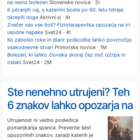
na resno bolezen
Slovenske novice · 2t
6 jutranjih vaj, s katerimi boste po 60. letu hitreje
okrepili noge
Aktivni.si · 4t
Zvečer vas vse boli? Fizioterapevtka opozarja na tri
usodne napake
Svet24 · 4t
Ko zabolijo roke in dlani: poškodbe lahko povzročijo
vsakodnevne stvari
Primorske novice · 1M
Bolezen, ki lahko človeka skoraj čez noč izčrpa in
oslabi
Svet24 · 2M
Ste nenehno utrujeni? Teh
6 znakov lahko opozarja na
resno bolezen
Utrujenost ni vedno posledica
pomanjkanja spanca. Preverite šest
opozorilnih znakov, zaradi katerih je