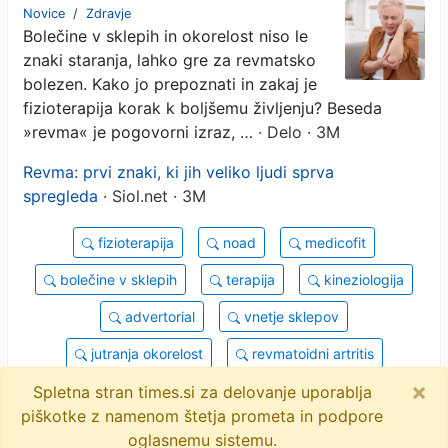
Novice
/
Zdravje
Bolečine v sklepih in okorelost niso le
znaki staranja, lahko gre za revmatsko
bolezen. Kako jo prepoznati in zakaj je
fizioterapija korak k boljšemu življenju? Beseda
»revma« je pogovorni izraz, …
· Delo · 3M
Revma: prvi znaki, ki jih veliko ljudi sprva
spregleda
· Siol.net · 3M
fizioterapija
noad
medicofit
bolečine v sklepih
terapija
kineziologija
advertorial
vnetje sklepov
jutranja okorelost
revmatoidni artritis
×
objavi
tvitaj
Spletna stran times.si za delovanje uporablja
piškotke z namenom štetja prometa in podpore
2 novici
oglasnemu sistemu.