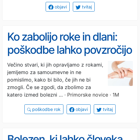
objavi
tvitaj
Ko zabolijo roke in dlani:
poškodbe lahko povzročijo
vsakodnevne stvari
Večino stvari, ki jih opravljamo z rokami,
jemljemo za samoumevne in ne
pomislimo, kako bi bilo, če jih ne bi
zmogli. Če se zgodi, da zbolimo za
katero izmed bolezni …
· Primorske novice · 1M
poškodbe rok
objavi
tvitaj
Bolezen, ki lahko človeka