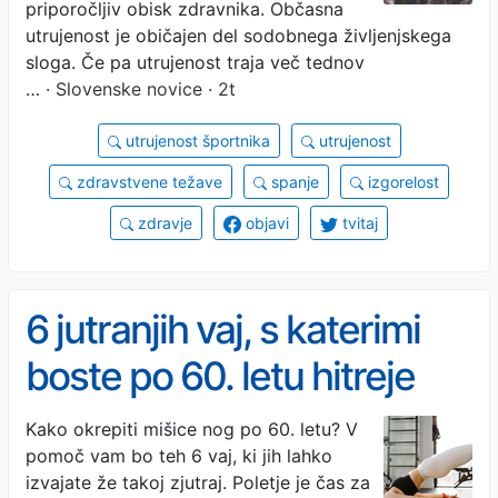
priporočljiv obisk zdravnika. Občasna
utrujenost je običajen del sodobnega življenjskega
sloga. Če pa utrujenost traja več tednov
…
· Slovenske novice · 2t
utrujenost športnika
utrujenost
zdravstvene težave
spanje
izgorelost
zdravje
objavi
tvitaj
6 jutranjih vaj, s katerimi
boste po 60. letu hitreje
okrepili noge
Kako okrepiti mišice nog po 60. letu? V
pomoč vam bo teh 6 vaj, ki jih lahko
izvajate že takoj zjutraj. Poletje je čas za