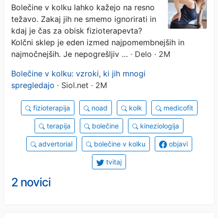
Bolečine v kolku lahko kažejo na resno
težavo. Zakaj jih ne smemo ignorirati in
kdaj je čas za obisk fizioterapevta?
Kolčni sklep je eden izmed najpomembnejših in
najmočnejših. Je nepogrešljiv …
· Delo · 2M
Bolečine v kolku: vzroki, ki jih mnogi
spregledajo
· Siol.net · 2M
fizioterapija
noad
kolk
medicofit
terapija
bolečine
kineziologija
advertorial
bolečine v kolku
objavi
tvitaj
2 novici