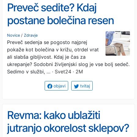
Preveč sedite? Kdaj
postane bolečina resen
znak za ukrepanje?
Novice
/
Zdravje
Preveč sedenja se pogosto najprej
pokaže kot bolečina v križu, otrdel vrat
ali slabša gibljivost. Kdaj je čas za
ukrepanje? Sodobni življenjski slog je vse bolj sedeč.
Sedimo v službi, …
· Svet24 · 2M
objavi
tvitaj
Revma: kako ublažiti
jutranjo okorelost sklepov?