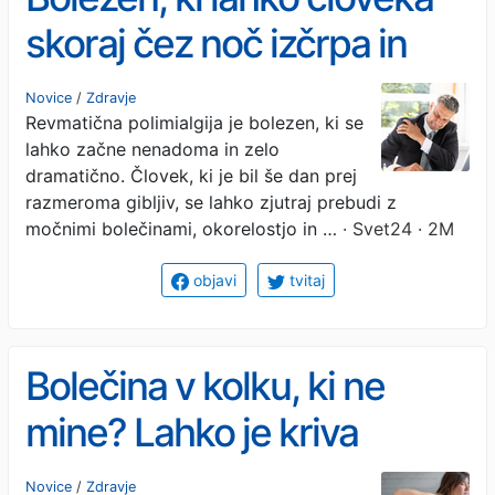
skoraj čez noč izčrpa in
oslabi
Novice
/
Zdravje
Revmatična polimialgija je bolezen, ki se
lahko začne nenadoma in zelo
dramatično. Človek, ki je bil še dan prej
razmeroma gibljiv, se lahko zjutraj prebudi z
močnimi bolečinami, okorelostjo in …
· Svet24 · 2M
objavi
tvitaj
Bolečina v kolku, ki ne
mine? Lahko je kriva
hrbtenica!
Novice
/
Zdravje