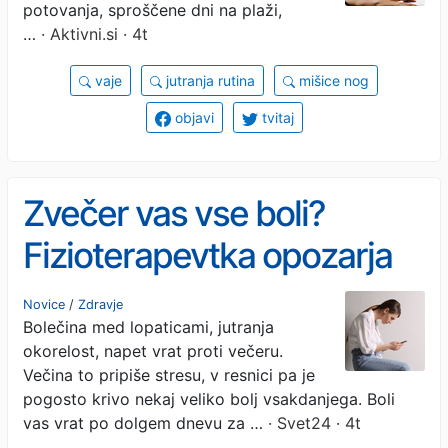
potovanja, sproščene dni na plaži,
…
· Aktivni.si · 4t
vaje
jutranja rutina
mišice nog
objavi
tvitaj
Zvečer vas vse boli?
Fizioterapevtka opozarja
na tri usodne napake
Novice
/
Zdravje
Bolečina med lopaticami, jutranja
okorelost, napet vrat proti večeru.
Večina to pripiše stresu, v resnici pa je
pogosto krivo nekaj veliko bolj vsakdanjega. Boli
vas vrat po dolgem dnevu za …
· Svet24 · 4t