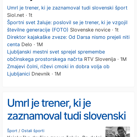
Umrl je trener, ki je zaznamoval tudi slovenski šport
Siol.net · 1t
Športni svet žaluje: poslovil se je trener, ki je vzgojil
številne generacije (FOTO)
Slovenske novice · 1t
Direktor kajakaške zveze: Od Darsa nismo prejeli niti
centa
Delo · 1M
Ljubljanski mestni svet sprejel spremembe
občinskega prostorskega načrta
RTV Slovenija · 1M
Zmajevi čolni, riževi cmoki in dobra volja ob
Ljubljanici
Dnevnik · 1M
Umrl je trener, ki je
zaznamoval tudi slovenski
šport
Šport
/
Ostali športi