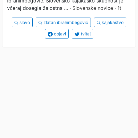
Ibrahimbegović. Slovensko kajakaško skupnost je
včeraj dosegla žalostna …
· Slovenske novice · 1t
slovo
zlatan ibrahimbegović
kajakaštvo
objavi
tvitaj