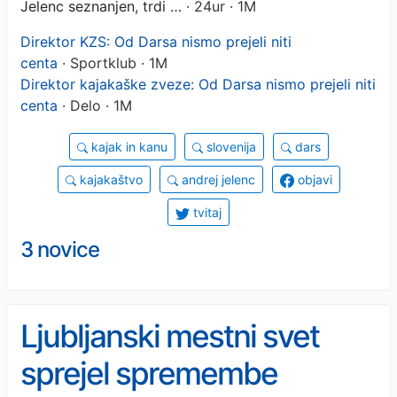
Jelenc seznanjen, trdi …
· 24ur · 1M
Direktor KZS: Od Darsa nismo prejeli niti
centa
· Sportklub · 1M
Direktor kajakaške zveze: Od Darsa nismo prejeli niti
centa
· Delo · 1M
kajak in kanu
slovenija
dars
kajakaštvo
andrej jelenc
objavi
tvitaj
3 novice
Ljubljanski mestni svet
sprejel spremembe