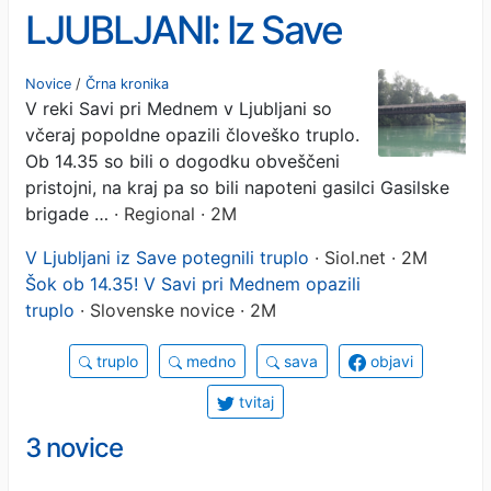
LJUBLJANI: Iz Save
potegnili človeško truplo
Novice
/
Črna kronika
V reki Savi pri Mednem v Ljubljani so
včeraj popoldne opazili človeško truplo.
Ob 14.35 so bili o dogodku obveščeni
pristojni, na kraj pa so bili napoteni gasilci Gasilske
brigade …
· Regional · 2M
V Ljubljani iz Save potegnili truplo
· Siol.net · 2M
Šok ob 14.35! V Savi pri Mednem opazili
truplo
· Slovenske novice · 2M
truplo
medno
sava
objavi
tvitaj
3 novice