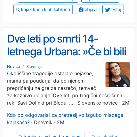
kajak kanu klub ljubljana
objavi
tvitaj
Dve leti po smrti 14-
letnega Urbana: »Če bi bili
trenerji tam, bi bil moj sin
Novice
/
Slovenija
Okoliščine tragedije ostajajo nejasne,
danes živ« (VIDEO)
mama pa poudarja, da po njenem
prepričanju ne gre za nesrečo, temveč
za kaznivo dejanje. Dve leti po tragični nesreči na
reki Savi Dolinki pri Bledu, …
· Slovenske novice · 2M
Kdo bo odgovarjal za pretresljivo izgubo mladega
kajakaša?
· Dnevnik · 2M
tragična smrt med treningom
kajakaštvo