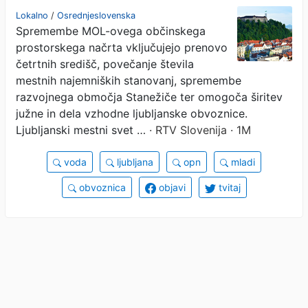
občinskega prostorskega
Lokalno
/
Osrednjeslovenska
Spremembe MOL-ovega občinskega
načrta
prostorskega načrta vključujejo prenovo
četrtnih središč, povečanje števila
mestnih najemniških stanovanj, spremembe
razvojnega območja Stanežiče ter omogoča širitev
južne in dela vzhodne ljubljanske obvoznice.
Ljubljanski mestni svet …
· RTV Slovenija · 1M
voda
ljubljana
opn
mladi
obvoznica
objavi
tvitaj