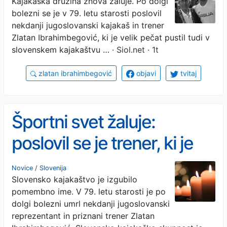
Kajakaška družina znova žaluje. Po dolgi
bolezni se je v 79. letu starosti poslovil
nekdanji jugoslovanski kajakaš in trener
Zlatan Ibrahimbegović, ki je velik pečat pustil tudi v
slovenskem kajakaštvu …
· Siol.net · 1t
zlatan ibrahimbegović
objavi
tvitaj
Športni svet žaluje:
poslovil se je trener, ki je
vzgojil številne generacije
Novice
/
Slovenija
Slovensko kajakaštvo je izgubilo
(FOTO)
pomembno ime. V 79. letu starosti je po
dolgi bolezni umrl nekdanji jugoslovanski
reprezentant in priznani trener Zlatan