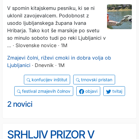
na Ljubljanici (FOTO)
V spomin kitajskemu pesniku, ki se ni
uklonil zavojevalcem. Podobnost z
usodo ljubljanskega župana Ivana
Hribarja. Tako kot še marsikje po svetu
so minulo soboto tudi po reki Ljubljanici v
…
· Slovenske novice · 1M
Zmajevi čolni, riževi cmoki in dobra volja ob
Ljubljanici
· Dnevnik · 1M
konfucijev inštitut
trnovski pristan
festival zmajevih čolnov
objavi
tvitaj
2 novici
SRHLJIV PRIZOR V