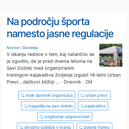
Na področju športa
namesto jasne regulacije
le mašenje pravne
Novice
/
Slovenija
V iskanju resnice o tem, kaj natančno se
praznine
je zgodilo, da je pred dvema letoma na
Savi Dolinki med organiziranim
treningom kajakaštva življenje izgubil 14-letni Urban
Prevc , dečkovi bližnji …
· Dnevnik · 2M
molk športnih organizacij
urban prevc
tragedija na savi dolinki
kajakaštvo
izogibanje odgovornosti
okrožno sodišče v kranju
polona franko