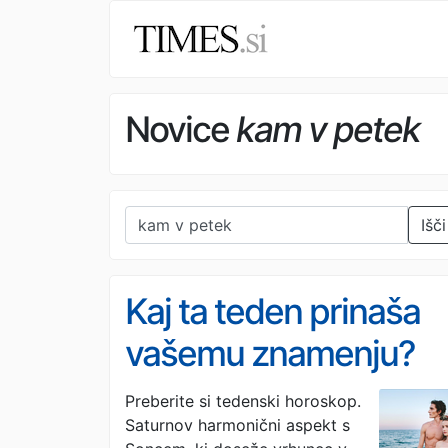
Novice
kam v petek
Išči
Kaj ta teden prinaša
vašemu znamenju?
Tedenski horoskop o
Preberite si tedenski horoskop.
Saturnov harmonični aspekt s
2. do 8. avgusta 2026