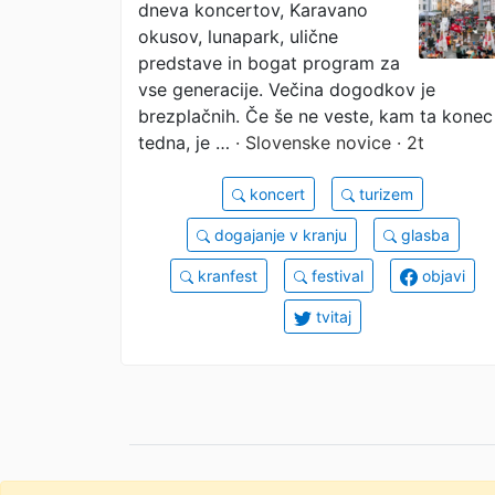
dneva koncertov, Karavano
Avseniki, Karavana
okusov, lunapark, ulične
okusov in največji
predstave in bogat program za
vse generacije. Večina dogodkov je
poletni žur
brezplačnih. Če še ne veste, kam ta konec
tedna, je …
· Slovenske novice · 2t
koncert
turizem
dogajanje v kranju
glasba
kranfest
festival
objavi
tvitaj