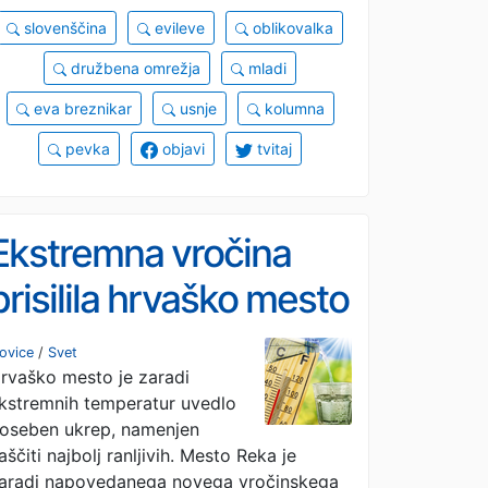
slovenščina
evileve
oblikovalka
družbena omrežja
mladi
eva breznikar
usnje
kolumna
pevka
objavi
tvitaj
Ekstremna vročina
prisilila hrvaško mesto
v hitro ukrepanje
ovice
/
Svet
rvaško mesto je zaradi
kstremnih temperatur uvedlo
oseben ukrep, namenjen
aščiti najbolj ranljivih. Mesto Reka je
aradi napovedanega novega vročinskega