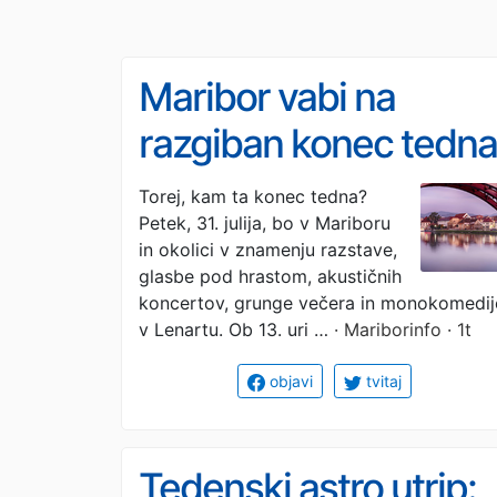
Maribor vabi na
razgiban konec tedna
s kulturo, stripi in
Torej, kam ta konec tedna?
Petek, 31. julija, bo v Mariboru
glasbenimi
in okolici v znamenju razstave,
uspešnicami
glasbe pod hrastom, akustičnih
koncertov, grunge večera in monokomedij
v Lenartu. Ob 13. uri …
· Mariborinfo · 1t
objavi
tvitaj
Tedenski astro utrip: