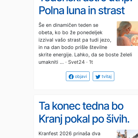
Polna luna in strast
obetata velike
Še en dinamičen teden se
obeta, ko bo že ponedeljek
spremembe
izzival vašo strast pa tudi jezo,
in na dan bodo prišle številne
skrite energije. Lahko, da se boste želeli
umakniti …
· Svet24 · 1t
objavi
tvitaj
Ta konec tedna bo
Kranj pokal po šivih.
Prihajajo Tabu,
Kranfest 2026 prinaša dva