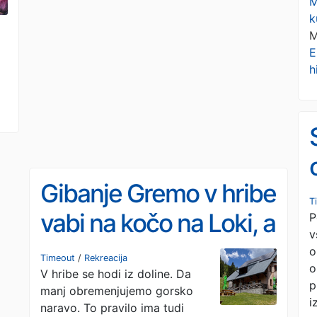
M
k
M
E
h
Gibanje Gremo v hribe
T
vabi na kočo na Loki, a
P
v
pozor: iz doline!
o
Timeout
/
Rekreacija
o
V hribe se hodi iz doline. Da
p
manj obremenjujemo gorsko
i
naravo. To pravilo ima tudi