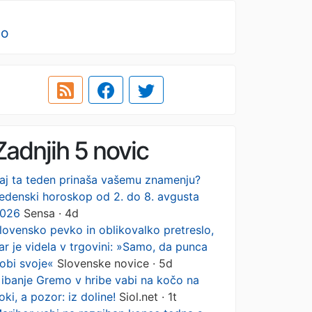
no
Zadnjih 5 novic
aj ta teden prinaša vašemu znamenju?
edenski horoskop od 2. do 8. avgusta
026
Sensa · 4d
lovensko pevko in oblikovalko pretreslo,
ar je videla v trgovini: »Samo, da punca
obi svoje«
Slovenske novice · 5d
ibanje Gremo v hribe vabi na kočo na
oki, a pozor: iz doline!
Siol.net · 1t