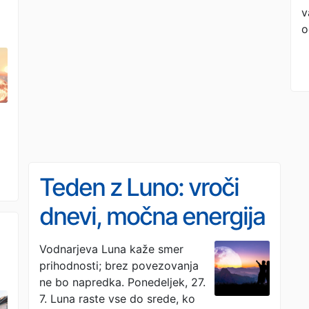
v
o
Teden z Luno: vroči
dnevi, močna energija
in notranje sence
Vodnarjeva Luna kaže smer
prihodnosti; brez povezovanja
ne bo napredka. Ponedeljek, 27.
7. Luna raste vse do srede, ko