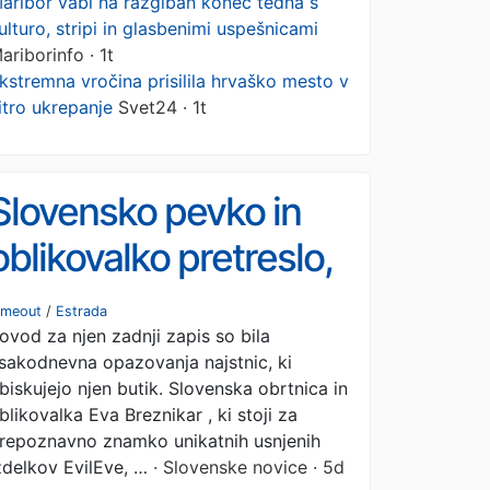
aribor vabi na razgiban konec tedna s
ulturo, stripi in glasbenimi uspešnicami
ariborinfo · 1t
kstremna vročina prisilila hrvaško mesto v
itro ukrepanje
Svet24 · 1t
Slovensko pevko in
oblikovalko pretreslo,
kar je videla v trgovini:
imeout
/
Estrada
ovod za njen zadnji zapis so bila
»Samo, da punca dobi
sakodnevna opazovanja najstnic, ki
svoje«
biskujejo njen butik. Slovenska obrtnica in
blikovalka Eva Breznikar , ki stoji za
repoznavno znamko unikatnih usnjenih
zdelkov EvilEve, …
· Slovenske novice · 5d