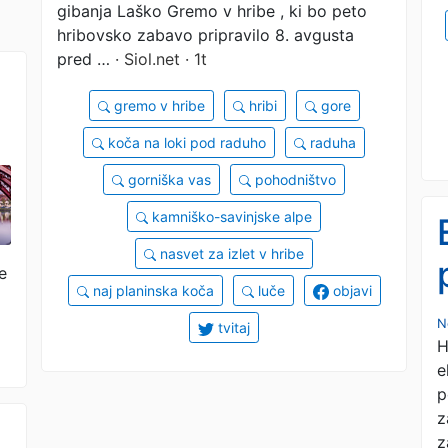
gibanja Laško Gremo v hribe , ki bo peto
hribovsko zabavo pripravilo 8. avgusta
pred …
· Siol.net · 1t
gremo v hribe
hribi
gore
koča na loki pod raduho
raduha
gorniška vas
pohodništvo
kamniško-savinjske alpe
nasvet za izlet v hribe
e
naj planinska koča
luče
objavi
N
tvitaj
H
e
p
z
z