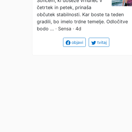
Soncem, ki doseže vrhunec v
četrtek in petek, prinaša
občutek stabilnosti. Kar boste ta teden
gradili, bo imelo trdne temelje. Odločitve
bodo …
· Sensa · 4d
objavi
tvitaj