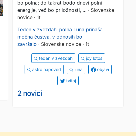
bo polna; do takrat bodo dnevi polni
energije, več bo priložnosti, …
· Slovenske
novice · 1t
Teden v zvezdah: polna Luna prinaša
močna čustva, v odnosih bo
završalo
· Slovenske novice · 1t
teden v zvezdah
joy lotos
astro napoved
luna
objavi
tvitaj
2 novici