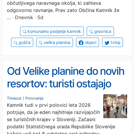
občutljivega naravnega okolja, ki zahteva
odgovorno ravnanje. Prav zato Občina Kamnik že
…
· Dnevnik · 5d
komunalno podjetje kamnik
greznica
gošča
velika planina
objavi
tvitaj
Od Velike planine do novih
resortov: turisti ostajajo
dlje, destinacija pa raste
Timeout
/
Potovanja
Kamnik tudi v prvi polovici leta 2026
premišljeno
potrjuje, da je eden najhitreje razvijajočih
se turističnih krajev v Sloveniji. Začasni
podatki Statističnega urada Republike Slovenije
kažejo več kot 8-odstotno rast prihodov