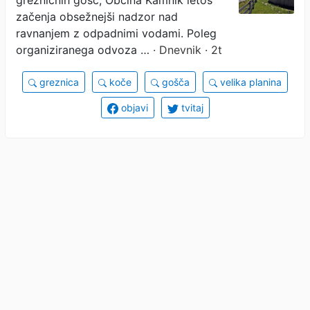
začenja obsežnejši nadzor nad
ravnanjem z odpadnimi vodami. Poleg
organiziranega odvoza …
· Dnevnik · 2t
greznica
koče
gošča
velika planina
objavi
tvitaj