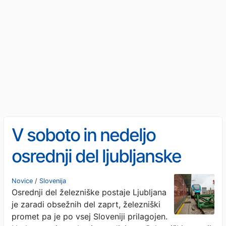
V soboto in nedeljo
osrednji del ljubljanske
železniške postaje zaprt,
Novice
/
Slovenija
Osrednji del železniške postaje Ljubljana
na voljo nadomestni
je zaradi obsežnih del zaprt, železniški
avtobusi
promet pa je po vsej Sloveniji prilagojen.