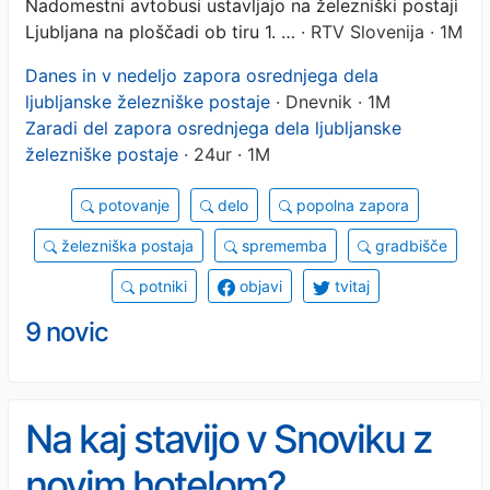
Nadomestni avtobusi ustavljajo na železniški postaji
Ljubljana na ploščadi ob tiru 1. …
· RTV Slovenija · 1M
Danes in v nedeljo zapora osrednjega dela
ljubljanske železniške postaje
· Dnevnik · 1M
Zaradi del zapora osrednjega dela ljubljanske
železniške postaje
· 24ur · 1M
potovanje
delo
popolna zapora
železniška postaja
sprememba
gradbišče
potniki
objavi
tvitaj
9 novic
Na kaj stavijo v Snoviku z
novim hotelom?