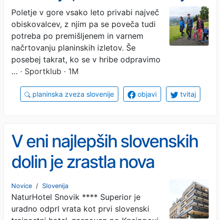
Poletje v gore vsako leto privabi največ
obiskovalcev, z njim pa se poveča tudi
potreba po premišljenem in varnem
načrtovanju planinskih izletov. Še
posebej takrat, ko se v hribe odpravimo
…
· Sportklub · 1M
planinska zveza slovenije
objavi
tvitaj
V eni najlepših slovenskih
dolin je zrastla nova
wellness destinacija
Novice
/
Slovenija
NaturHotel Snovik **** Superior je
uradno odprl vrata kot prvi slovenski