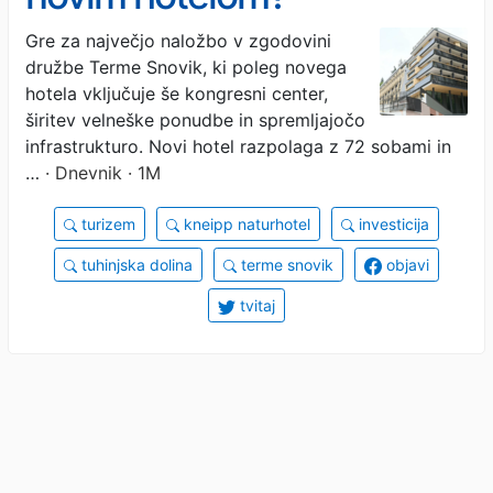
Gre za največjo naložbo v zgodovini
družbe Terme Snovik, ki poleg novega
hotela vključuje še kongresni center,
širitev velneške ponudbe in spremljajočo
infrastrukturo. Novi hotel razpolaga z 72 sobami in
…
· Dnevnik · 1M
turizem
kneipp naturhotel
investicija
tuhinjska dolina
terme snovik
objavi
tvitaj