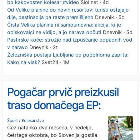
bo kakovosten kolesar #video
Siol.net · 4d
Od Velike planine do novih resortov: turisti ostajajo
dlje, destinacija pa raste premišljeno
Dnevnik · 5d
Čista Velika planina ni samoumevna: akcija, ki je
obiskovalci ne vidijo, a jo narava občuti
Dnevnik · 5d
Pastirske koče: strožje nad izpuščanje odpadnih vod
v naravo
Dnevnik · 2t
Železniška postaja Ljubljana bo popolnoma zaprta:
Kako na vlak?
Svet24 · 1M
Pogačar prvič preizkusil
traso domačega EP:
Zmagal bo kakovosten
Šport
/
Kolesarstvo
Čez natanko dva meseca, v nedeljo,
kolesar #video
četrtega oktobra, bo Slovenija gostila