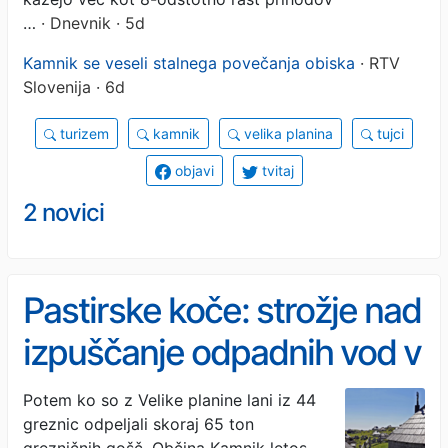
…
· Dnevnik · 5d
Kamnik se veseli stalnega povečanja obiska
· RTV
Slovenija · 6d
turizem
kamnik
velika planina
tujci
objavi
tvitaj
2 novici
Pastirske koče: strožje nad
izpuščanje odpadnih vod v
naravo
Potem ko so z Velike planine lani iz 44
greznic odpeljali skoraj 65 ton
grezničnih gošč, Občina Kamnik letos