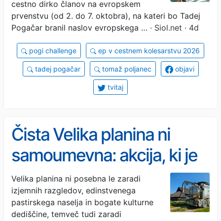
cestno dirko članov na evropskem
prvenstvu (od 2. do 7. oktobra), na kateri bo Tadej
Pogačar branil naslov evropskega …
· Siol.net · 4d
pogi challenge
ep v cestnem kolesarstvu 2026
tadej pogačar
tomaž poljanec
objavi
tvitaj
Čista Velika planina ni
samoumevna: akcija, ki je
obiskovalci ne vidijo, a jo
Velika planina ni posebna le zaradi
izjemnih razgledov, edinstvenega
narava občuti
pastirskega naselja in bogate kulturne
dediščine, temveč tudi zaradi