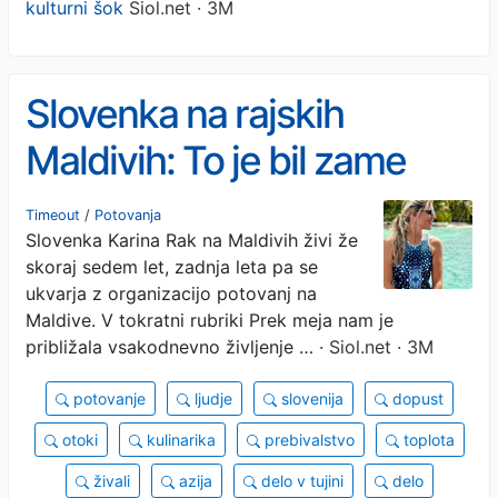
kulturni šok
Siol.net · 3M
Slovenka na rajskih
Maldivih: To je bil zame
velik kulturni šok
Timeout
/
Potovanja
Slovenka Karina Rak na Maldivih živi že
skoraj sedem let, zadnja leta pa se
ukvarja z organizacijo potovanj na
Maldive. V tokratni rubriki Prek meja nam je
približala vsakodnevno življenje …
· Siol.net · 3M
potovanje
ljudje
slovenija
dopust
otoki
kulinarika
prebivalstvo
toplota
živali
azija
delo v tujini
delo