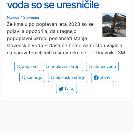
voda so se uresničile
Novice
/
Slovenija
Že kmalu po poplavah leta 2023 so se
pojavila opozorila, da utegnejo
popoplavni ukrepi poslabšati stanje
slovenskih voda – zlasti če bomo namesto uvajanja
na naravi temelječih rešitev reke še …
· Dnevnik · 3M
poplave
poplavni ukrepi
stanje voda
sanacija
ekološko stanje
objavi
tvitaj