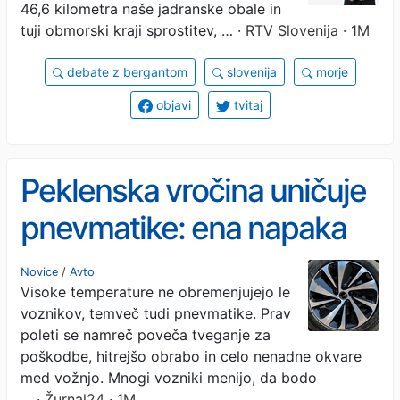
46,6 kilometra naše jadranske obale in
tuji obmorski kraji sprostitev, …
· RTV Slovenija · 1M
debate z bergantom
slovenija
morje
objavi
tvitaj
Peklenska vročina uničuje
pnevmatike: ena napaka
lahko povzroči celo defekt
Novice
/
Avto
Visoke temperature ne obremenjujejo le
voznikov, temveč tudi pnevmatike. Prav
poleti se namreč poveča tveganje za
poškodbe, hitrejšo obrabo in celo nenadne okvare
med vožnjo. Mnogi vozniki menijo, da bodo
…
· Žurnal24 · 1M