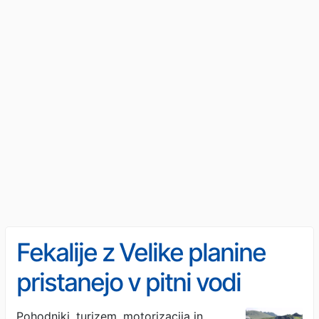
Fekalije z Velike planine
pristanejo v pitni vodi
Kamničanov
Pohodniki, turizem, motorizacija in