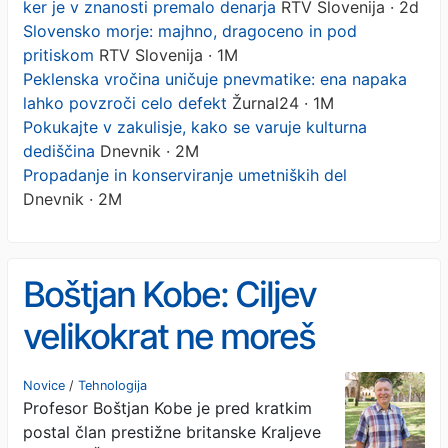
ker je v znanosti premalo denarja
RTV Slovenija · 2d
Slovensko morje: majhno, dragoceno in pod
pritiskom
RTV Slovenija · 1M
Peklenska vročina uničuje pnevmatike: ena napaka
lahko povzroči celo defekt
Žurnal24 · 1M
Pokukajte v zakulisje, kako se varuje kulturna
dediščina
Dnevnik · 2M
Propadanje in konserviranje umetniških del
Dnevnik · 2M
Boštjan Kobe: Ciljev
velikokrat ne moreš
uresničiti, ker je v znanosti
Novice
/
Tehnologija
Profesor Boštjan Kobe je pred kratkim
premalo denarja
postal član prestižne britanske Kraljeve