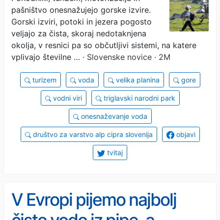
pašništvo onesnažujejo gorske izvire.
Gorski izviri, potoki in jezera pogosto
veljajo za čista, skoraj nedotaknjena
okolja, v resnici pa so občutljivi sistemi, na katere
vplivajo številne …
· Slovenske novice · 2M
turizem
voda
velika planina
gore
vodni viri
triglavski narodni park
onesnaževanje voda
društvo za varstvo alp cipra slovenija
objavi
tvitaj
V Evropi pijemo najbolj