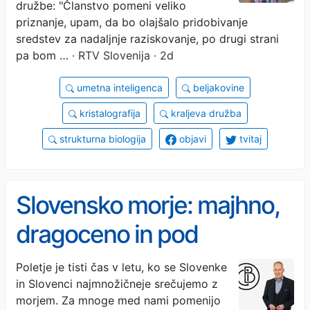
družbe: "Članstvo pomeni veliko
priznanje, upam, da bo olajšalo pridobivanje
sredstev za nadaljnje raziskovanje, po drugi strani
pa bom …
· RTV Slovenija · 2d
umetna inteligenca
beljakovine
kristalografija
kraljeva družba
strukturna biologija
objavi
tvitaj
Slovensko morje: majhno,
dragoceno in pod
pritiskom
Poletje je tisti čas v letu, ko se Slovenke
in Slovenci najmnožičneje srečujemo z
morjem. Za mnoge med nami pomenijo