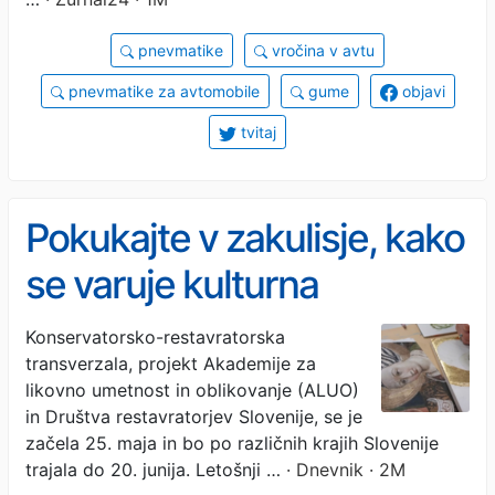
pnevmatike
vročina v avtu
pnevmatike za avtomobile
gume
objavi
tvitaj
Pokukajte v zakulisje, kako
se varuje kulturna
dediščina
Konservatorsko-restavratorska
transverzala, projekt Akademije za
likovno umetnost in oblikovanje (ALUO)
in Društva restavratorjev Slovenije, se je
začela 25. maja in bo po različnih krajih Slovenije
trajala do 20. junija. Letošnji …
· Dnevnik · 2M