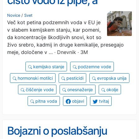
čisto vodo iz pipe, a
Slovenija je daleč od vrha
Novice
/
Svet
Več kot petina podzemnih voda v EU je
v slabem kemijskem stanju, kar pomeni,
da koncentracije škodljivih snovi, kot so
živo srebro, kadmij in druge kemikalije, presegajo
meje, določene v …
· Dnevnik · 3M
kemijsko stanje
podzemne vode
hormonski motilci
pesticidi
evropska unija
čiščenje vode
onesnaženje
okolje
pitna voda
objavi
tvitaj
Bojazni o poslabšanju