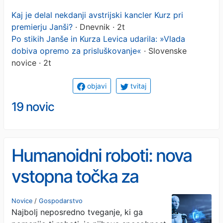
Kaj je delal nekdanji avstrijski kancler Kurz pri
premierju Janši?
· Dnevnik · 2t
Po stikih Janše in Kurza Levica udarila: »Vlada
dobiva opremo za prisluškovanje«
· Slovenske
novice · 2t
objavi
tvitaj
19 novic
Humanoidni roboti: nova
vstopna točka za
kibernetske napade
Novice
/
Gospodarstvo
Najbolj neposredno tveganje, ki ga