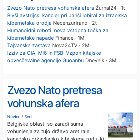
Zvezo Nato pretresa vohunska afera
Žurnal24 · 1t
Bivši avstrijski kancler pri Janši lobiral za izraelska
kibernetska orodja
Necenzurirano · 2t
Humanoidni roboti: nova vstopna točka za
kibernetske napade
Finance · 1M
Tajvanska zastava
Nova24TV · 2M
Izziv za CIA, MI6 in FSB: Vzpon kitajske
obveščevalne agencije Guoanbu
Dnevnik · 3M
Zvezo Nato pretresa
vohunska afera
Novice
/
Svet
Belgijske oblasti so zaradi suma
vohunjenja za tujo državo aretirale
kanadsko državljanko kitajskega rodu, ki