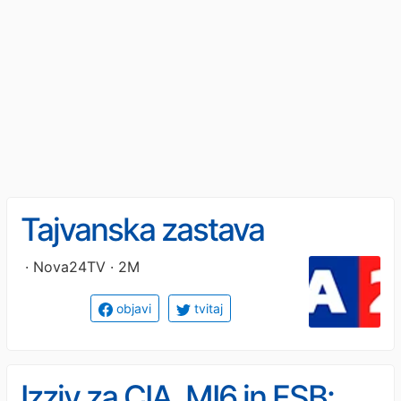
Tajvanska zastava
· Nova24TV · 2M
objavi
tvitaj
Izziv za CIA, MI6 in FSB: