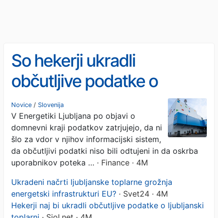
So hekerji ukradli
občutljive podatke o
ljubljanski toplarni?
Novice
/
Slovenija
V Energetiki Ljubljana po objavi o
domnevni kraji podatkov zatrjujejo, da ni
šlo za vdor v njihov informacijski sistem,
da občutljivi podatki niso bili odtujeni in da oskrba
uporabnikov poteka …
· Finance · 4M
Ukradeni načrti ljubljanske toplarne grožnja
energetski infrastrukturi EU?
· Svet24 · 4M
Hekerji naj bi ukradli občutljive podatke o ljubljanski
toplarni
· Siol.net · 4M