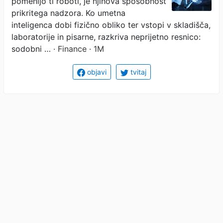
pomenijo ti roboti, je njihova sposobnost
prikritega nadzora. Ko umetna
inteligenca dobi fizično obliko ter vstopi v skladišča,
laboratorije in pisarne, razkriva neprijetno resnico:
sodobni …
· Finance · 1M
objavi
tvitaj