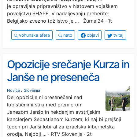
je opravljala pripravništvo v Natovem vojaškem
poveljstvu SHAPE. V nadaljevanju preberite:
Belgijsko zvezno tožilstvo je …
· Žurnal24 · 1t
vohunska afera
nato
objavi
tvitaj
Opozicije srečanje Kurza in
Janše ne preseneča
Novice
/
Slovenija
Del opozicije ni presenečeni nad
lobističnimi stiki med premierom
Janezom Janšo in nekdanjim avstrijskim
kanclerjem Sebastianom Kurzem, ki naj bi prejšnji
teden pri Janši lobiral za izraelska kibernetska
orodja. Najbolj …
· RTV Slovenija · 2t