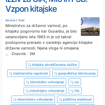
Vzpon kitajske
obveščevalne agencije
Novice
/
Svet
Ministrstvo za državno varnost, po
Guoanbu
kitajsko pogovorno kar Guoanbu, je bilo
ustanovljeno leta 1983 in je od takrat
postopoma preraslo v osrednjo agencijo kitajske
državne varnosti. Njena vloga ni omejena
…
· Dnevnik · 3M
kitajska obveščevalna služba
mednarodne napetosti
geopolitična tekmovanja
tehnološko vohunjenje
cia
industrijsko vohunjenje
fsb
kibernetsko vohunjenje
politična stabilnost