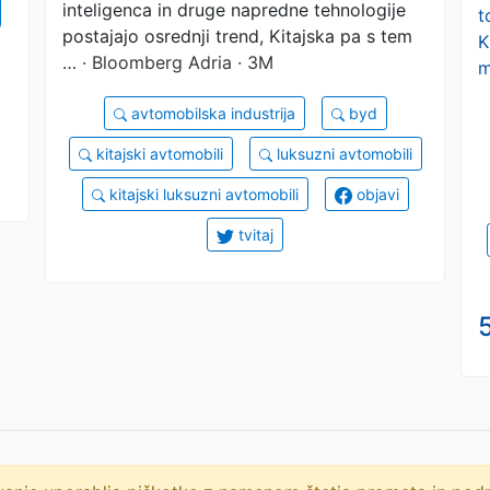
inteligenca in druge napredne tehnologije
t
postajajo osrednji trend, Kitajska pa s tem
K
…
· Bloomberg Adria · 3M
m
avtomobilska industrija
byd
kitajski avtomobili
luksuzni avtomobili
kitajski luksuzni avtomobili
objavi
tvitaj
5