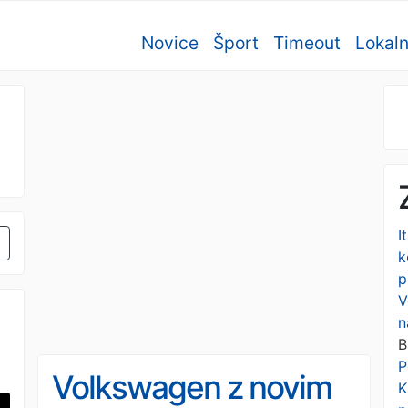
Novice
Šport
Timeout
Lokal
I
k
p
V
n
B
P
Volkswagen z novim
K