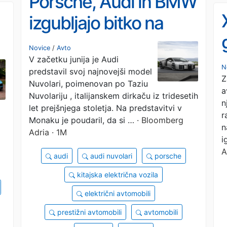
Porsche, Audi in BMW
izgubljajo bitko na
Kitajskem: domače
Novice
/
Avto
V začetku junija je Audi
znamke spreminjajo
N
predstavil svoj najnovejši model
Z
pravila igre
Nuvolari, poimenovan po Taziu
a
Nuvolariju , italijanskem dirkaču iz tridesetih
n
let prejšnjega stoletja. Na predstavitvi v
r
Monaku je poudaril, da si …
· Bloomberg
n
Adria · 1M
i
A
audi
audi nuvolari
porsche
kitajska električna vozila
električni avtomobili
prestižni avtomobili
avtomobili