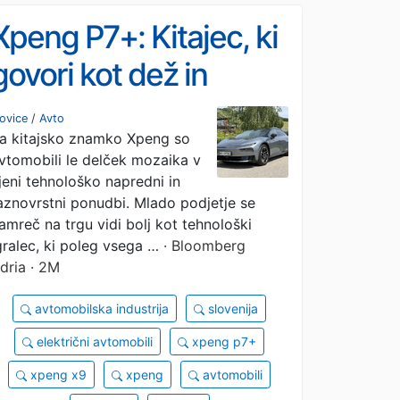
Xpeng P7+: Kitajec, ki
govori kot dež in
računa kot Turing
ovice
/
Avto
a kitajsko znamko Xpeng so
vtomobili le delček mozaika v
jeni tehnološko napredni in
aznovrstni ponudbi. Mlado podjetje se
amreč na trgu vidi bolj kot tehnološki
gralec, ki poleg vsega …
· Bloomberg
dria · 2M
avtomobilska industrija
slovenija
električni avtomobili
xpeng p7+
xpeng x9
xpeng
avtomobili