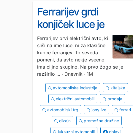
Ferrarijev grdi
konjiček luce je
prodajni žrebec na
Ferrarijev prvi električni avto, ki
sliši na ime luce, ni za klasične
Kitajskem
kupce ferrarijev. To seveda
pomeni, da avto nekje vseeno
ima ciljno skupino. Na prvo žogo se je
razširilo …
· Dnevnik · 1M
avtomobilska industrija
kitajska
električni avtomobili
prodaja
avtomobilski trg
jony ive
ferrari
dizajn
premožne družine
luksuzni avtomobili
objavi