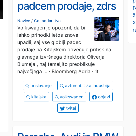
p
padcem prodaje, zdrs
F
ž
na kitajskem trgu
n
Novice
/
Gospodarstvo
X
Volkswagen je opozoril, da bi
otežuje okrevanje
r
lahko prihodki letos znova
upadli, saj vse globlji padec
prodaje na Kitajskem povečuje pritisk na
glavnega izvršnega direktorja Oliverja
Blumeja , naj temeljito preoblikuje
največjega …
· Bloomberg Adria · 1t
poslovanje
avtomobilska industrija
kitajska
volkswagen
objavi
tvitaj