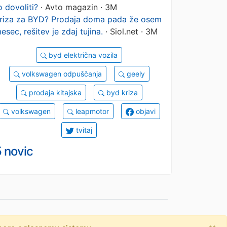
o dovoliti?
· Avto magazin · 3M
riza za BYD? Prodaja doma pada že osem
esec, rešitev je zdaj tujina.
· Siol.net · 3M
byd električna vozila
volkswagen odpuščanja
geely
prodaja kitajska
byd kriza
volkswagen
leapmotor
objavi
tvitaj
 novic