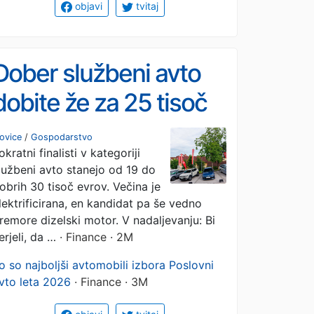
objavi
tvitaj
Dober službeni avto
dobite že za 25 tisoč
evrov
ovice
/
Gospodarstvo
okratni finalisti v kategoriji
lužbeni avto stanejo od 19 do
obrih 30 tisoč evrov. Večina je
lektrificirana, en kandidat pa še vedno
remore dizelski motor. V nadaljevanju: Bi
erjeli, da …
· Finance · 2M
o so najboljši avtomobili izbora Poslovni
vto leta 2026
· Finance · 3M