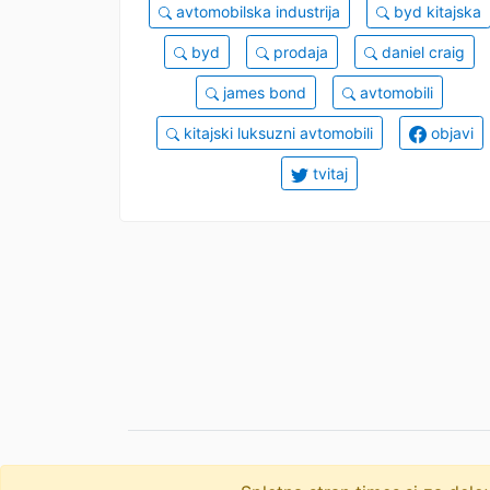
avtomobilska industrija
byd kitajska
byd
prodaja
daniel craig
james bond
avtomobili
kitajski luksuzni avtomobili
objavi
tvitaj