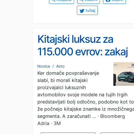
tvitaj
Kitajski luksuz za
115.000 evrov: zakaj
niti James Bond ne
Novice
/
Avto
Ker domače povpraševanje
more prodati
slabi, bi morali kitajski
Denzinega modela v
proizvajalci luksuznih
avtomobilov svoje modele na tujih trgih
Evropi?
predstavljati bolj odločno, podobno kot to
že počnejo kitajske znamke iz množičneg
segmenta. A zaračunati …
· Bloomberg
Adria · 3M