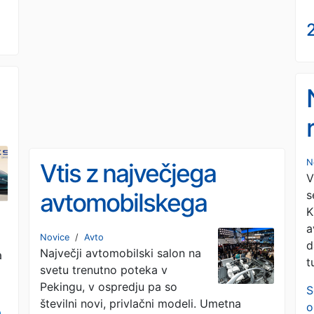
2
N
Vtis z največjega
V
s
avtomobilskega
K
sejma na svetu:
a
Novice
/
Avto
d
Največji avtomobilski salon na
Kitajska pospešuje
a
t
svetu trenutno poteka v
Pekingu, v ospredju pa so
S
številni novi, privlačni modeli. Umetna
o