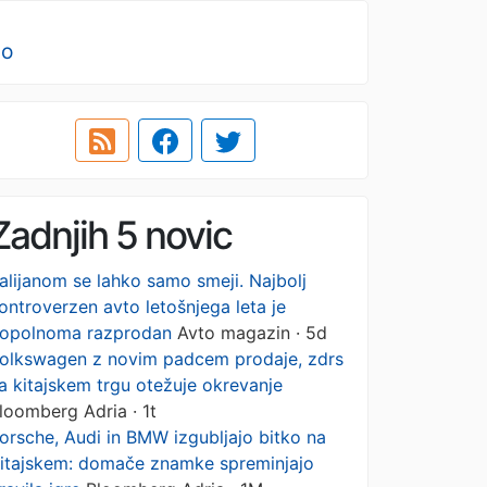
no
Zadnjih 5 novic
talijanom se lahko samo smeji. Najbolj
ontroverzen avto letošnjega leta je
opolnoma razprodan
Avto magazin · 5d
olkswagen z novim padcem prodaje, zdrs
a kitajskem trgu otežuje okrevanje
loomberg Adria · 1t
orsche, Audi in BMW izgubljajo bitko na
itajskem: domače znamke spreminjajo