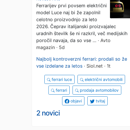
Ferrarijev prvi povsem električni
letošnjega leta je
model Luce naj bi že zapolnil
popolnoma razproda
celotno proizvodnjo za leto
2026. Čeprav italijanski proizvajalec
uradnih številk še ni razkril, več medijskih
poročil navaja, da so vse …
· Avto
magazin · 5d
Najbolj kontroverzni ferrari: prodali so že
vse izdelane za letos
· Siol.net · 1t
ferrari luce
električni avtomobili
ferrari
prodaja avtomobilov
objavi
tvitaj
2 novici