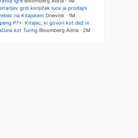
ravila igre
Bloomberg Adria · 1M
errarijev grdi konjiček luce je prodajni
rebec na Kitajskem
Dnevnik · 1M
peng P7+: Kitajec, ki govori kot dež in
ačuna kot Turing
Bloomberg Adria · 2M