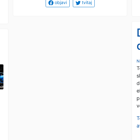
objavi
tvitaj
N
T
s
d
e
p
v
T
a