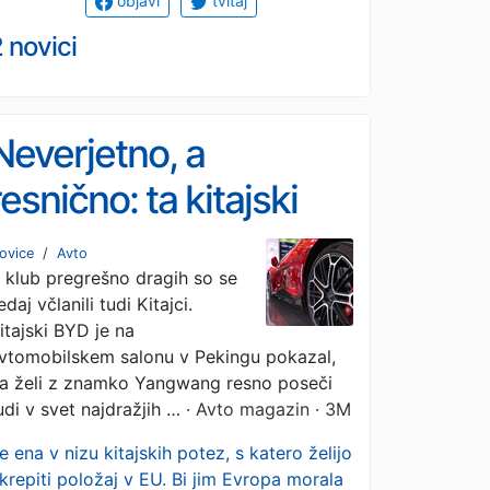
objavi
tvitaj
 novici
Neverjetno, a
resnično: ta kitajski
avtomobil so prodali
ovice
/
Avto
 klub pregrešno dragih so se
za več kot 2,5 milijona
edaj včlanili tudi Kitajci.
evrov. In sploh ne bo
itajski BYD je na
vtomobilskem salonu v Pekingu pokazal,
edini ...
a želi z znamko Yangwang resno poseči
udi v svet najdražjih …
· Avto magazin · 3M
e ena v nizu kitajskih potez, s katero želijo
krepiti položaj v EU. Bi jim Evropa morala