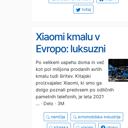
tvitaj
Xiaomi kmalu v
Evropo: luksuzni
električni modeli in
Po velikem uspehu doma in več
kot pol milijona prodanih avtih
raziskave v Münchnu
kmalu tudi širitev. Kitajski
proizvajalec Xiaomi, ki smo ga
dolgo poznali predvsem po odličnih
pametnih telefonih, je leta 2021
…
· Delo · 3M
nemčija
avtomobilska industrija
kitajska
xiaomi
objavi