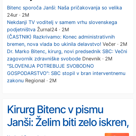
Bitenc sporoča Janši: Naša pričakovanja so velika
24ur · 2M
Nekdanji TV voditelj v samem vrhu slovenskega
podjetništva
Žurnal24 · 2M
(ČASTNIK) Razkrivamo: Konec administrativnih
bremen, nova vlada bo ukinila delavstvo!
Večer · 2M
Dr. Marko Bitenc, kirurg, novi predsednik SBC: Večni
zagovornik zdravniške svobode
Dnevnik · 2M
"SLOVENIJA POTREBUJE SVOBODNO
GOSPODARSTVO": SBC stopil v bran interventnemu
zakonu
Regional · 2M
Kirurg Bitenc v pismu
Janši: Želim biti zelo iskren,
naša pričakovanja so