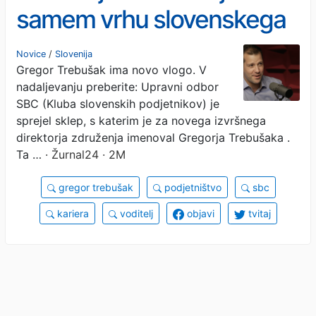
samem vrhu slovenskega
podjetništva
Novice
/
Slovenija
Gregor Trebušak ima novo vlogo. V
nadaljevanju preberite: Upravni odbor
SBC (Kluba slovenskih podjetnikov) je
sprejel sklep, s katerim je za novega izvršnega
direktorja združenja imenoval Gregorja Trebušaka .
Ta …
· Žurnal24 · 2M
gregor trebušak
podjetništvo
sbc
kariera
voditelj
objavi
tvitaj