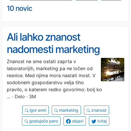
10 novic
Ali lahko znanost
nadomesti marketing
Znanost ne sme ostati zaprta v
laboratorijih, marketing pa ne ločen od
resnice. Med njima mora nastati most. V
sodobnem gospodarstvu velja tiho
pravilo, o katerem redko govorimo: bolj ko
…
· Delo · 3M
igor emri
marketing
znanost
gostujoče pero
objavi
tvitaj