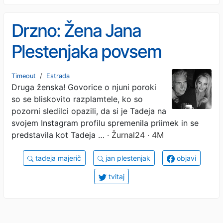
Drzno: Žena Jana
Plestenjaka povsem
spremenjena, bi jo
Timeout
/
Estrada
Druga ženska! Govorice o njuni poroki
prepoznali?
so se bliskovito razplamtele, ko so
pozorni sledilci opazili, da si je Tadeja na
svojem Instagram profilu spremenila priimek in se
predstavila kot Tadeja …
· Žurnal24 · 4M
tadeja majerič
jan plestenjak
objavi
tvitaj