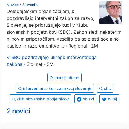
GOSPODARSTVO": SBC
Novice
/
Slovenija
Delodajalskim organizacijam, ki
stopil v bran
pozdravljajo interventni zakon za razvoj
interventnemu zakonu
Slovenije, se pridružujejo tudi v Klubu
slovenskih podjetnikov (SBC). Zakon sledi nekaterim
njihovim priporočilom, veselijo pa se zlasti socialne
kapice in razbremenitve …
· Regional · 2M
V SBC pozdravljajo ukrepe interventnega
zakona
· Siol.net · 2M
marko bitenc
interventni zakon za razvoj slovenije
sbc
klub slovenskih podjetnikov
objavi
tvitaj
2 novici