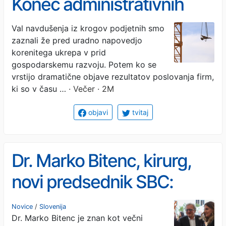
Konec administrativnih
bremen, nova vlada bo
Val navdušenja iz krogov podjetnih smo
zaznali že pred uradno napovedjo
ukinila delavstvo!
korenitega ukrepa v prid
gospodarskemu razvoju. Potem ko se
vrstijo dramatične objave rezultatov poslovanja firm,
ki so v času …
· Večer · 2M
objavi
tvitaj
Dr. Marko Bitenc, kirurg,
novi predsednik SBC:
Večni zagovornik
Novice
/
Slovenija
Dr. Marko Bitenc je znan kot večni
zdravniške svobode