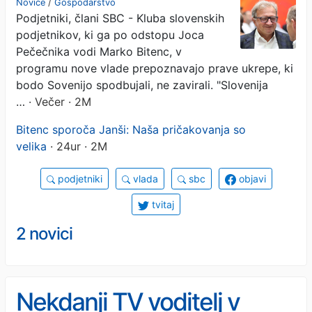
Novice
/
Gospodarstvo
Podjetniki, člani SBC - Kluba slovenskih
velika
podjetnikov, ki ga po odstopu Joca
Pečečnika vodi Marko Bitenc, v
programu nove vlade prepoznavajo prave ukrepe, ki
bodo Sovenijo spodbujali, ne zavirali. "Slovenija
…
· Večer · 2M
Bitenc sporoča Janši: Naša pričakovanja so
velika
· 24ur · 2M
podjetniki
vlada
sbc
objavi
tvitaj
2 novici
Nekdanji TV voditelj v