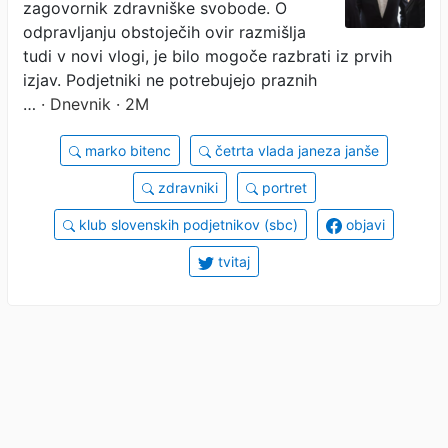
zagovornik zdravniške svobode. O
odpravljanju obstoječih ovir razmišlja
tudi v novi vlogi, je bilo mogoče razbrati iz prvih
izjav. Podjetniki ne potrebujejo praznih
…
· Dnevnik · 2M
marko bitenc
četrta vlada janeza janše
zdravniki
portret
klub slovenskih podjetnikov (sbc)
objavi
tvitaj