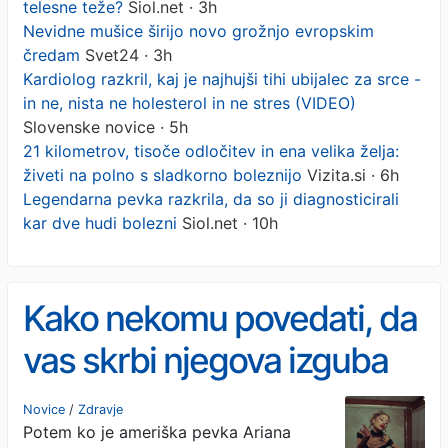
telesne teže?
Siol.net · 3h
Nevidne mušice širijo novo grožnjo evropskim
čredam
Svet24 · 3h
Kardiolog razkril, kaj je najhujši tihi ubijalec za srce -
in ne, nista ne holesterol in ne stres (VIDEO)
Slovenske novice · 5h
21 kilometrov, tisoče odločitev in ena velika želja:
živeti na polno s sladkorno boleznijo
Vizita.si · 6h
Legendarna pevka razkrila, da so ji diagnosticirali
kar dve hudi bolezni
Siol.net · 10h
Kako nekomu povedati, da
vas skrbi njegova izguba
telesne teže?
Novice
/
Zdravje
Potem ko je ameriška pevka Ariana