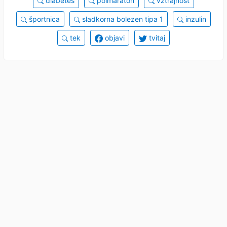
diabetes
polmaraton
vztrajnost
športnica
sladkorna bolezen tipa 1
inzulin
tek
objavi
tvitaj