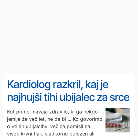
Kardiolog razkril, kaj je
najhujši tihi ubijalec za srce
- in ne, nista ne holesterol
Kot primer navaja zdravilo, ki ga nekdo
jemlje že več let, ne da bi ... Ko govorimo
in ne stres (VIDEO)
o »tihih ubijalcih«, večina pomisli na
visok krvni tlak, sladkorno bolezen ali