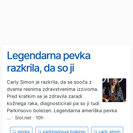
Legendarna pevka
razkrila, da so ji
diagnosticirali kar dve hudi
Carly Simon je razkrila, da se sooča z
dvema resnima zdravstvenima izzivoma.
bolezni
Pred kratkim se je zdravila zaradi
kožnega raka, diagnosticirali pa so ji tudi
Parkinsovo bolezen. Legendarna ameriška pevka
…
· Siol.net · 10h
pevka
parkinsonova bolezen
carly simon