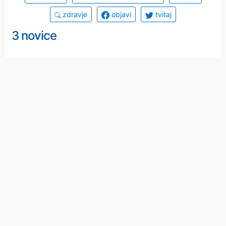
zdravje
objavi
tvitaj
3 novice