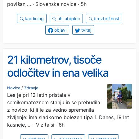
povišan …
· Slovenske novice · 5h
kardiolog
tihi ubijalec
brezbrižnost
objavi
tvitaj
21 kilometrov, tisoče
odločitev in ena velika
želja: živeti na polno s
Novice
/
Zdravje
Lea je pri 12 letih pristala v
sladkorno boleznijo
semikomatoznem stanju in se prebudila
z novico, ki ji je za vedno spremenila
življenje: ima sladkorno bolezen tipa 1. Danes, 19 let
kasneje, …
· Vizita.si · 6h