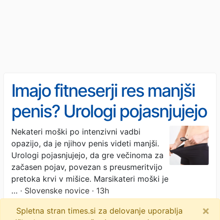
Imajo fitneserji res manjši
penis? Urologi pojasnjujejo
Nekateri moški po intenzivni vadbi
opazijo, da je njihov penis videti manjši.
Urologi pojasnjujejo, da gre večinoma za
začasen pojav, povezan s preusmeritvijo
pretoka krvi v mišice. Marsikateri moški je
…
· Slovenske novice · 13h
×
Spletna stran times.si za delovanje uporablja
šport
penis
velikost
objavi