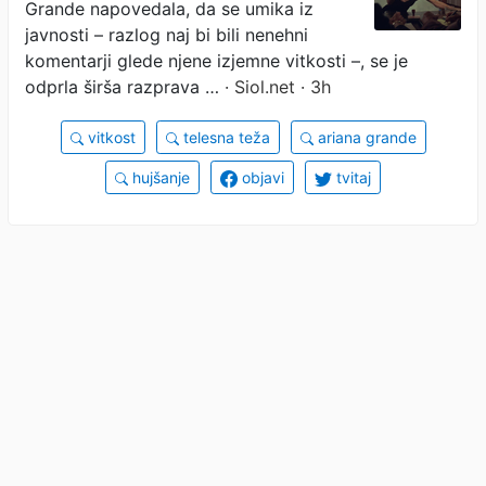
Grande napovedala, da se umika iz
javnosti – razlog naj bi bili nenehni
komentarji glede njene izjemne vitkosti –, se je
odprla širša razprava …
· Siol.net · 3h
vitkost
telesna teža
ariana grande
hujšanje
objavi
tvitaj