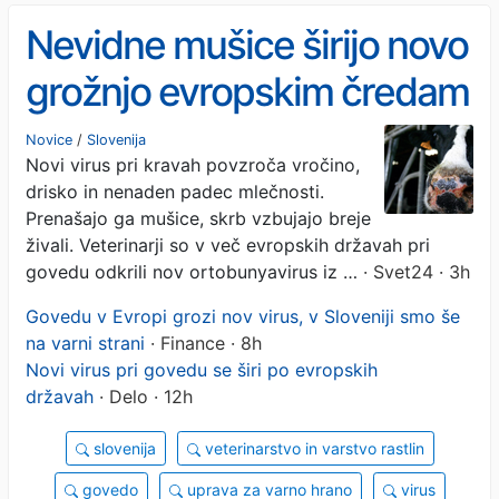
Nevidne mušice širijo novo
grožnjo evropskim čredam
Novice
/
Slovenija
Novi virus pri kravah povzroča vročino,
drisko in nenaden padec mlečnosti.
Prenašajo ga mušice, skrb vzbujajo breje
živali. Veterinarji so v več evropskih državah pri
govedu odkrili nov ortobunyavirus iz …
· Svet24 · 3h
Govedu v Evropi grozi nov virus, v Sloveniji smo še
na varni strani
· Finance · 8h
Novi virus pri govedu se širi po evropskih
državah
· Delo · 12h
slovenija
veterinarstvo in varstvo rastlin
govedo
uprava za varno hrano
virus