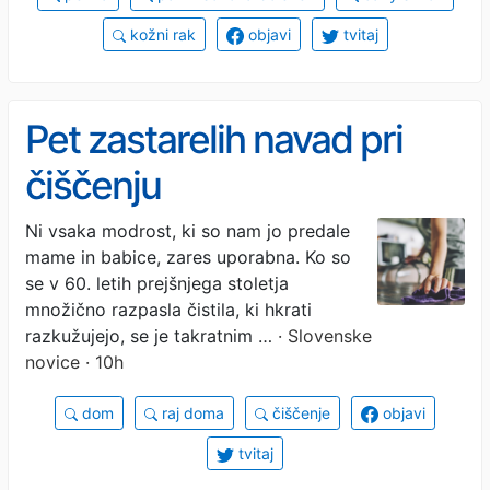
kožni rak
objavi
tvitaj
Pet zastarelih navad pri
čiščenju
Ni vsaka modrost, ki so nam jo predale
mame in babice, zares uporabna. Ko so
se v 60. letih prejšnjega stoletja
množično razpasla čistila, ki hkrati
razkužujejo, se je takratnim …
· Slovenske
novice · 10h
dom
raj doma
čiščenje
objavi
tvitaj