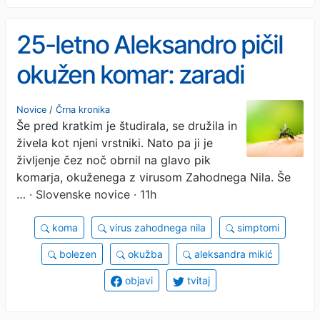
25-letno Aleksandro pičil
okužen komar: zaradi
virusa Zahodnega Nila
Novice
/
Črna kronika
Še pred kratkim je študirala, se družila in
pristala v komi
živela kot njeni vrstniki. Nato pa ji je
življenje čez noč obrnil na glavo pik
komarja, okuženega z virusom Zahodnega Nila. Še
…
· Slovenske novice · 11h
koma
virus zahodnega nila
simptomi
bolezen
okužba
aleksandra mikić
objavi
tvitaj