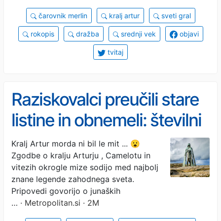
časov
čarovnik merlin
kralj artur
sveti gral
rokopis
dražba
srednji vek
objavi
tvitaj
Raziskovalci preučili stare
listine in obnemeli: številni
prepričani, da so razrešili
Kralj Artur morda ni bil le mit ... 😮
Zgodbe o kralju Arturju , Camelotu in
eno največjih ugank
vitezih okrogle mize sodijo med najbolj
človeštva
znane legende zahodnega sveta.
Pripovedi govorijo o junaških
…
· Metropolitan.si · 2M