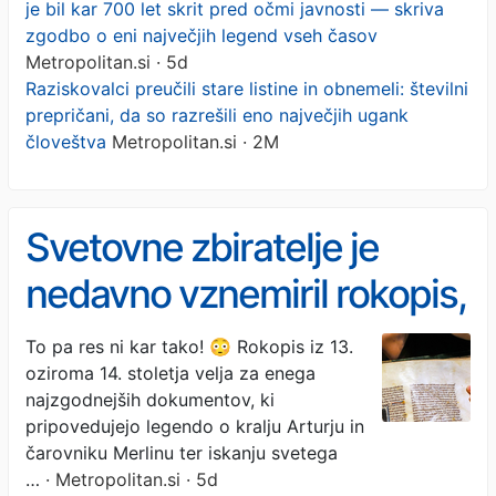
je bil kar 700 let skrit pred očmi javnosti — skriva
zgodbo o eni največjih legend vseh časov
Metropolitan.si · 5d
Raziskovalci preučili stare listine in obnemeli: številni
prepričani, da so razrešili eno največjih ugank
človeštva
Metropolitan.si · 2M
Svetovne zbiratelje je
nedavno vznemiril rokopis,
ki je bil kar 700 let skrit
To pa res ni kar tako! 😳 Rokopis iz 13.
oziroma 14. stoletja velja za enega
pred očmi javnosti —
najzgodnejših dokumentov, ki
skriva zgodbo o eni
pripovedujejo legendo o kralju Arturju in
čarovniku Merlinu ter iskanju svetega
največjih legend vseh
…
· Metropolitan.si · 5d