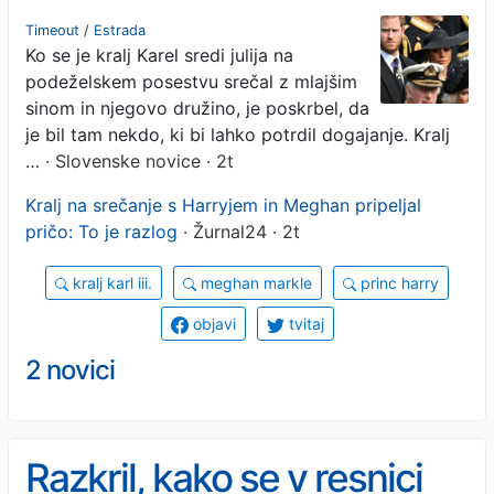
pripeljal pričo: koga in
Timeout
/
Estrada
Ko se je kralj Karel sredi julija na
zakaj?
podeželskem posestvu srečal z mlajšim
sinom in njegovo družino, je poskrbel, da
je bil tam nekdo, ki bi lahko potrdil dogajanje. Kralj
…
· Slovenske novice · 2t
Kralj na srečanje s Harryjem in Meghan pripeljal
pričo: To je razlog
· Žurnal24 · 2t
kralj karl iii.
meghan markle
princ harry
objavi
tvitaj
2 novici
Razkril, kako se v resnici