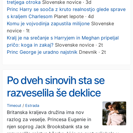
tretjega otroka
Slovenske novice · 3d
Princ Harry se sooča z kruto realnostjo glede sprave
s kraljem Charlesom
Planet lepote · 4d
Komu je vojvodinja zapustila milijone
Slovenske
novice · 1t
Kralj je na srečanje s Harryjem in Meghan pripeljal
pričo: koga in zakaj?
Slovenske novice · 2t
Princ George je uradno najstnik
Dnevnik · 2t
Po dveh sinovih sta se
razveselila še deklice
Timeout
/
Estrada
Britanska kraljeva družina ima nov
razlog za veselje. Princesa Eugenie in
njen soprog Jack Brooksbank sta se