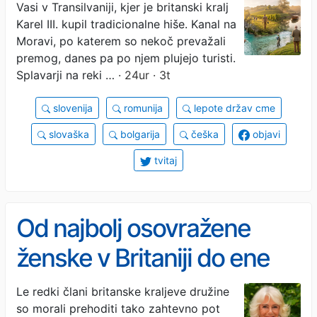
in ribič na Soči?
Vasi v Transilvaniji, kjer je britanski kralj
Karel III. kupil tradicionalne hiše. Kanal na
Moravi, po katerem so nekoč prevažali
premog, danes pa po njem plujejo turisti.
Splavarji na reki …
· 24ur · 3t
slovenija
romunija
lepote držav cme
slovaška
bolgarija
češka
objavi
tvitaj
Od najbolj osovražene
ženske v Britaniji do ene
ključnih članic kraljeve
Le redki člani britanske kraljeve družine
so morali prehoditi tako zahtevno pot