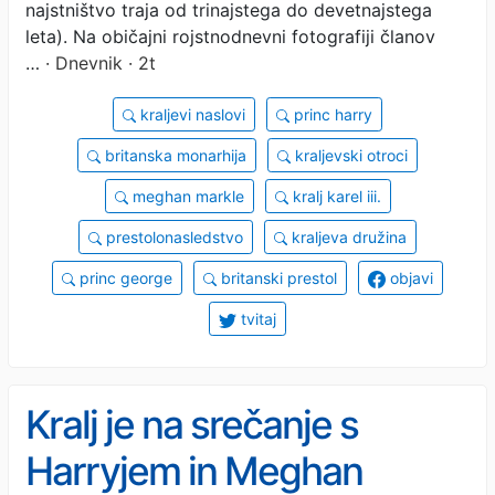
najstništvo traja od trinajstega do devetnajstega
leta). Na običajni rojstnodnevni fotografiji članov
…
· Dnevnik · 2t
kraljevi naslovi
princ harry
britanska monarhija
kraljevski otroci
meghan markle
kralj karel iii.
prestolonasledstvo
kraljeva družina
princ george
britanski prestol
objavi
tvitaj
Kralj je na srečanje s
Harryjem in Meghan