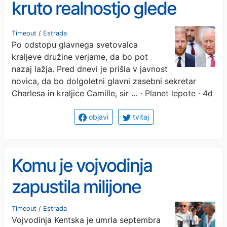
kruto realnostjo glede
sprave s kraljem
Timeout
/
Estrada
Po odstopu glavnega svetovalca
Charlesom
kraljeve družine verjame, da bo pot
nazaj lažja. Pred dnevi je prišla v javnost
novica, da bo dolgoletni glavni zasebni sekretar
Charlesa in kraljice Camille, sir …
· Planet lepote · 4d
objavi
tvitaj
Komu je vojvodinja
zapustila milijone
Timeout
/
Estrada
Vojvodinja Kentska je umrla septembra