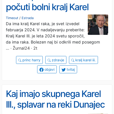
počuti bolni kralj Karel
Timeout
/
Estrada
Da ima kralj Karel raka, je svet izvedel
februarja 2024. V nadaljevanju preberite:
Kralj Karel III. je leta 2024 svetu sporočil,
da ima raka. Bolezen naj bi odkrili med posegom
…
· Žurnal24 · 2t
princ harry
zdravje
kralj karel iii.
objavi
tvitaj
Kaj imajo skupnega Karel
III., splavar na reki Dunajec