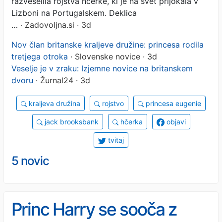
razveselila rojstva hčerke, ki je na svet prijokala v
Lizboni na Portugalskem. Deklica
…
· Zadovoljna.si · 3d
Nov član britanske kraljeve družine: princesa rodila
tretjega otroka
· Slovenske novice · 3d
Veselje je v zraku: Izjemne novice na britanskem
dvoru
· Žurnal24 · 3d
kraljeva družina
rojstvo
princesa eugenie
jack brooksbank
hčerka
objavi
tvitaj
5 novic
Princ Harry se sooča z