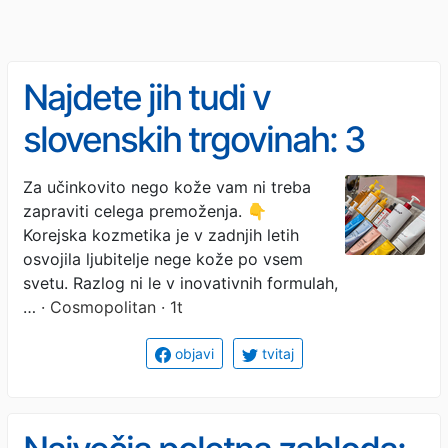
Najdete jih tudi v
slovenskih trgovinah: 3
kozmetične znamke, ki so
Za učinkovito nego kože vam ni treba
zapraviti celega premoženja. 👇
postale pravi hit (in ne
Korejska kozmetika je v zadnjih letih
bodo izpraznile vaše
osvojila ljubitelje nege kože po vsem
svetu. Razlog ni le v inovativnih formulah,
denarnice)
…
· Cosmopolitan · 1t
objavi
tvitaj