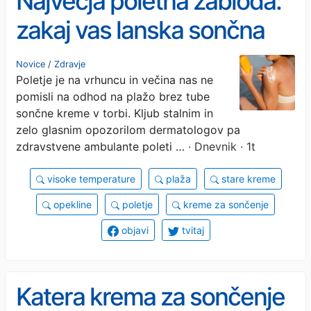
Največja poletna zabloda:
zakaj vas lanska sončna
krema lahko nevarno
Novice
/
Zdravje
Poletje je na vrhuncu in večina nas ne
opeče?
pomisli na odhod na plažo brez tube
sončne kreme v torbi. Kljub stalnim in
zelo glasnim opozorilom dermatologov pa
zdravstvene ambulante poleti …
· Dnevnik · 1t
visoke temperature
plaža
stare kreme
opekline
poletje
kreme za sončenje
objavi
tvitaj
Katera krema za sončenje