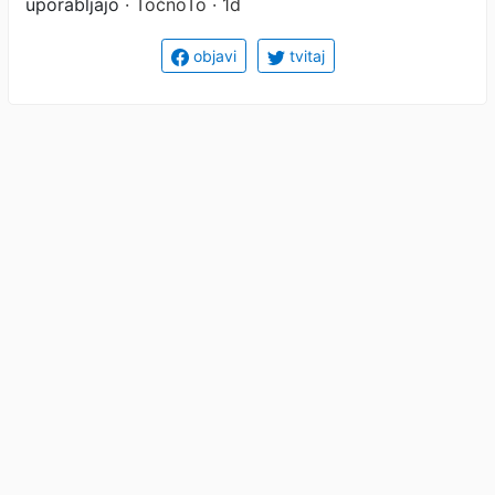
uporabljajo
· TočnoTo · 1d
objavi
tvitaj