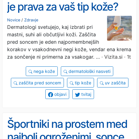
je prava za vaš tip kože?
Novice
/
Zdravje
Dermatologi svetujejo, kaj izbrati pri
mastni, suhi ali občutljivi koži. Zaščita
pred soncem je eden najpomembnejših
korakov v vsakodnevni negi kože, vendar ena krema
za sončenje ni primerna za vsakogar. …
· Vizita.si · 1t
nega kože
dermatološki nasveti
zaščita pred soncem
tip kože
uv zaščita
objavi
tvitaj
Športniki na prostem med
najbolj ogroženimi, sonce