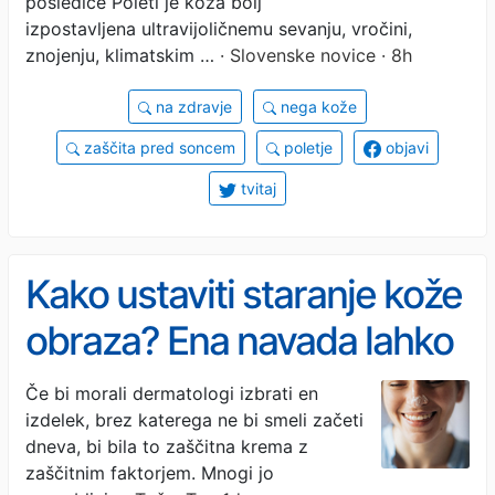
posledice Poleti je koža bolj
izpostavljena ultravijoličnemu sevanju, vročini,
znojenju, klimatskim …
· Slovenske novice · 8h
na zdravje
nega kože
zaščita pred soncem
poletje
objavi
tvitaj
Kako ustaviti staranje kože
obraza? Ena navada lahko
naredi največjo razliko
Če bi morali dermatologi izbrati en
izdelek, brez katerega ne bi smeli začeti
dneva, bi bila to zaščitna krema z
zaščitnim faktorjem. Mnogi jo