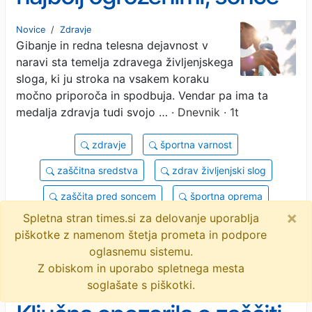
lahko pusti posledice za
Novice
/
Zdravje
Gibanje in redna telesna dejavnost v
vse življenje
naravi sta temelja zdravega življenjskega
sloga, ki ju stroka na vsakem koraku
močno priporoča in spodbuja. Vendar pa ima ta
medalja zdravja tudi svojo …
· Dnevnik · 1t
zdravje
športna varnost
zaščitna sredstva
zdrav življenjski slog
zaščita pred soncem
športna oprema
×
Spletna stran times.si za delovanje uporablja
vročinski udar
ultravijolično sevanje
piškotke z namenom štetja prometa in podpore
športniki
uv-sevanje
objavi
tvitaj
oglasnemu sistemu.
Z obiskom in uporabo spletnega mesta
soglašate s piškotki.