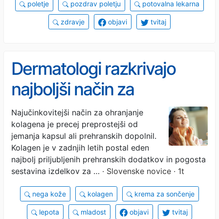
poletje
pozdrav poletju
potovalna lekarna
zdravje
objavi
tvitaj
Dermatologi razkrivajo
najboljši način za
preprečevanje izgube
Najučinkovitejši način za ohranjanje
kolagena je precej preprostejši od
kolagena in ohranjanje
jemanja kapsul ali prehranskih dopolnil.
mladostne kože
Kolagen je v zadnjih letih postal eden
najbolj priljubljenih prehranskih dodatkov in pogosta
sestavina izdelkov za …
· Slovenske novice · 1t
nega kože
kolagen
krema za sončenje
lepota
mladost
objavi
tvitaj