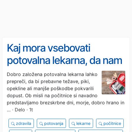
Kaj mora vsebovati
potovalna lekarna, da nam
težave ne pokvarijo
Dobro založena potovalna lekarna lahko
prepreči, da bi prebavne težave, piki,
dopusta
opekline ali manjše poškodbe pokvarili
dopust. Ob misli na počitnice si navadno
predstavljamo brezskrbne dni, morje, dobro hrano in
…
· Delo · 1t
zdravila
potovanja
lekarne
počitnice