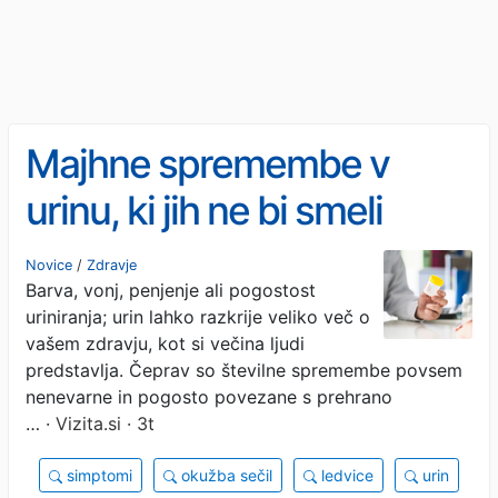
Majhne spremembe v
urinu, ki jih ne bi smeli
ignorirati
Novice
/
Zdravje
Barva, vonj, penjenje ali pogostost
uriniranja; urin lahko razkrije veliko več o
vašem zdravju, kot si večina ljudi
predstavlja. Čeprav so številne spremembe povsem
nenevarne in pogosto povezane s prehrano
…
· Vizita.si · 3t
simptomi
okužba sečil
ledvice
urin