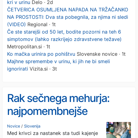
kri v urinu
Delo · 2d
ČETVERICA OSUMLJENA NAPADA NA TRŽAČANKO
NA PROSTOSTI: Dva sta pobegnila, za njima ni sledi
(VIDEO)
Regional · 1t
Če ste starejši od 50 let, bodite pozorni na teh 6
simptomov (lahko razkrijejo zdravstvene težave)
Metropolitan.si · 1t
Ko mačka urinira po pohištvu
Slovenske novice · 1t
Majhne spremembe v urinu, ki jih ne bi smeli
ignorirati
Vizita.si · 3t
Rak sečnega mehurja:
najpomembnejše
opozorilo je kri v urinu
Novice
/
Slovenija
Med krivci za nastanek sta tudi kajenje