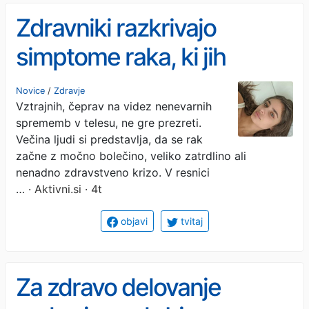
Zdravniki razkrivajo
simptome raka, ki jih
najpogosteje zanemarimo:
Novice
/
Zdravje
Vztrajnih, čeprav na videz nenevarnih
običajno jih pripisujemo
sprememb v telesu, ne gre prezreti.
sstresu ali staranju
Večina ljudi si predstavlja, da se rak
začne z močno bolečino, veliko zatrdlino ali
nenadno zdravstveno krizo. V resnici
…
· Aktivni.si · 4t
objavi
tvitaj
Za zdravo delovanje