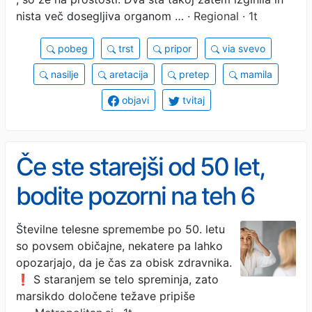
(VIDEO)
nista več dosegljiva organom …
· Regional · 1t
pobeg
trst
pripor
via svevo
nasilje
aretacija
pretep
mamila
objavi
tvitaj
Če ste starejši od 50 let,
bodite pozorni na teh 6
simptomov (lahko
Številne telesne spremembe po 50. letu
so povsem običajne, nekatere pa lahko
razkrijejo zdravstvene
opozarjajo, da je čas za obisk zdravnika.
težave)
❗ S staranjem se telo spreminja, zato
marsikdo določene težave pripiše