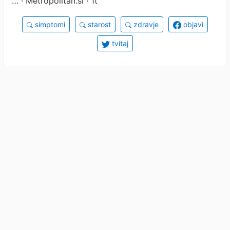
…
· Metropolitan.si · 1t
simptomi
starost
zdravje
objavi
tvitaj