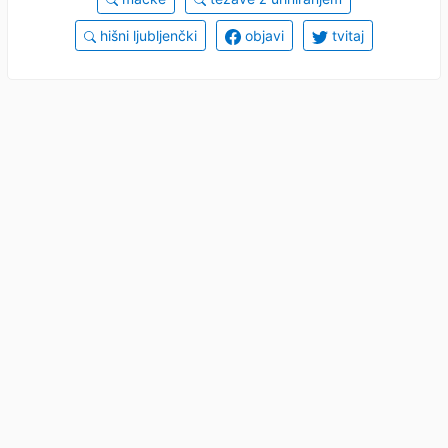
hišni ljubljenčki
objavi
tvitaj