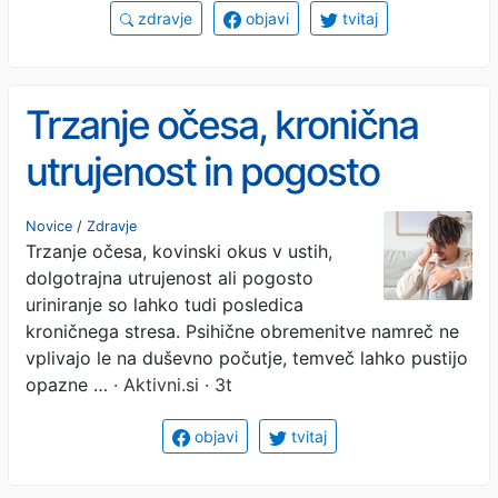
zdravje
objavi
tvitaj
Trzanje očesa, kronična
utrujenost in pogosto
uriniranje: kako stres
Novice
/
Zdravje
Trzanje očesa, kovinski okus v ustih,
postopoma načenja telo
dolgotrajna utrujenost ali pogosto
uriniranje so lahko tudi posledica
kroničnega stresa. Psihične obremenitve namreč ne
vplivajo le na duševno počutje, temveč lahko pustijo
opazne …
· Aktivni.si · 3t
objavi
tvitaj