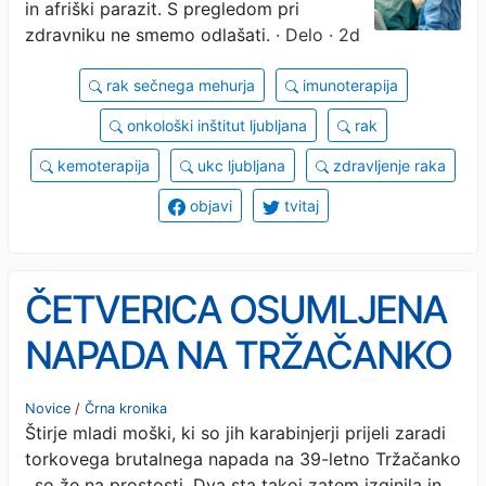
in afriški parazit. S pregledom pri
zdravniku ne smemo odlašati.
· Delo · 2d
rak sečnega mehurja
imunoterapija
onkološki inštitut ljubljana
rak
kemoterapija
ukc ljubljana
zdravljenje raka
objavi
tvitaj
ČETVERICA OSUMLJENA
NAPADA NA TRŽAČANKO
NA PROSTOSTI: Dva sta
Novice
/
Črna kronika
Štirje mladi moški, ki so jih karabinjerji prijeli zaradi
pobegnila, za njima ni sledi
torkovega brutalnega napada na 39-letno Tržačanko
, so že na prostosti. Dva sta takoj zatem izginila in