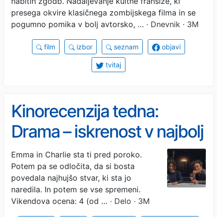
nabitih zgodb. Nadaljevanje kultne franšize, ki
presega okvire klasičnega zombijskega filma in se
pogumno pomika v bolj avtorsko, …
· Dnevnik · 3M
film
izbor
seznam
objavi
tvitaj
Kinorecenzija tedna:
Drama – iskrenost v najbolj
intimnih odnosih
Emma in Charlie sta ti pred poroko.
Potem pa se odločita, da si bosta
povedala najhujšo stvar, ki sta jo
naredila. In potem se vse spremeni.
Vikendova ocena: 4 (od …
· Delo · 3M