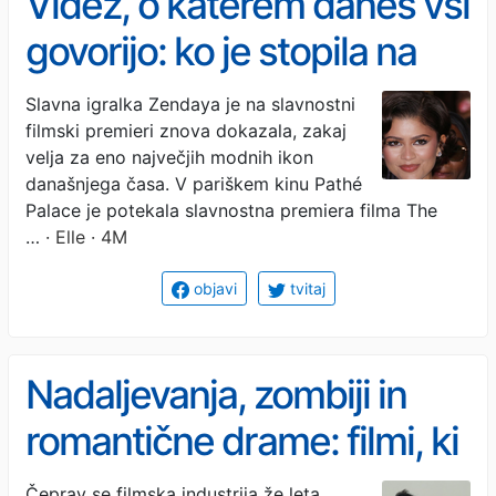
Videz, o katerem danes vsi
govorijo: ko je stopila na
rdečo preprogo, je svet za
Slavna igralka Zendaya je na slavnostni
filmski premieri znova dokazala, zakaj
trenutek obstal
velja za eno največjih modnih ikon
današnjega časa. V pariškem kinu Pathé
Palace je potekala slavnostna premiera filma The
…
· Elle · 4M
objavi
tvitaj
Nadaljevanja, zombiji in
romantične drame: filmi, ki
bodo zaznamovali leto
Čeprav se filmska industrija že leta