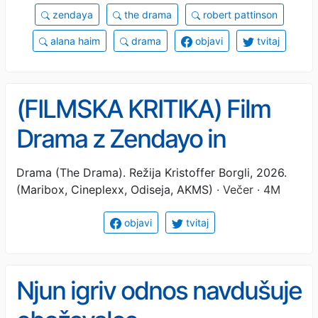
zendaya
the drama
robert pattinson
alana haim
drama
objavi
tvitaj
(FILMSKA KRITIKA) Film
Drama z Zendayo in
Robertom Pattinsonom je
Drama (The Drama). Režija Kristoffer Borgli, 2026.
(Maribox, Cineplexx, Odiseja, AKMS)
· Večer · 4M
odličen, a le 20 minut
objavi
tvitaj
Njun igriv odnos navdušuje