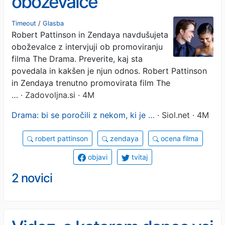
oboževalce
Timeout
/
Glasba
Robert Pattinson in Zendaya navdušujeta
oboževalce z intervjuji ob promoviranju
filma The Drama. Preverite, kaj sta
povedala in kakšen je njun odnos. Robert Pattinson
in Zendaya trenutno promovirata film The
…
· Zadovoljna.si · 4M
Drama: bi se poročili z nekom, ki je …
· Siol.net · 4M
robert pattinson
zendaya
ocena filma
objavi
tvitaj
2 novici