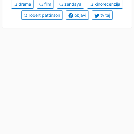
drama
film
zendaya
kinorecenzija
robert pattinson
objavi
tvitaj