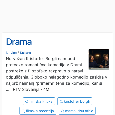
Drama
Novice
/
Kultura
Norvežan Kristoffer Borgli nam pod
pretvezo romantične komedije v Drami
postreže z filozofsko razpravo o naravi
odpuščanja. Globoko nelagodno komedijo zasidra v
najbrž najmanj "primerni" temi za komedijo, kar si
…
· RTV Slovenija · 4M
filmska kritika
kristoffer borgli
filmska recenzija
mamoudou athie