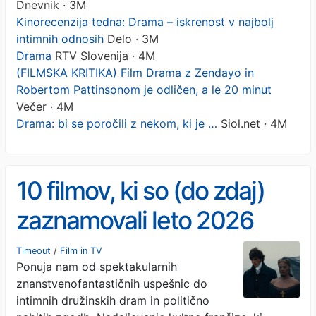
Dnevnik · 3M
Kinorecenzija tedna: Drama – iskrenost v najbolj
intimnih odnosih
Delo · 3M
Drama
RTV Slovenija · 4M
(FILMSKA KRITIKA) Film Drama z Zendayo in
Robertom Pattinsonom je odličen, a le 20 minut
Večer · 4M
Drama: bi se poročili z nekom, ki je …
Siol.net · 4M
10 filmov, ki so (do zdaj)
zaznamovali leto 2026
Timeout
/
Film in TV
Ponuja nam od spektakularnih
znanstvenofantastičnih uspešnic do
intimnih družinskih dram in politično