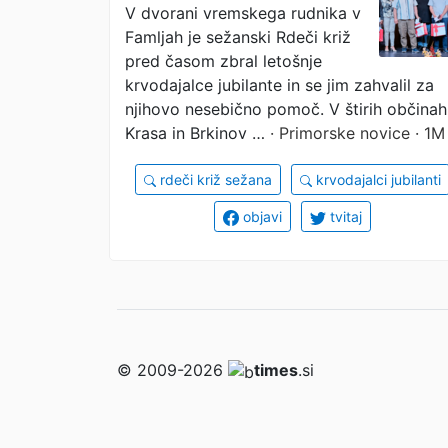
V dvorani vremskega rudnika v
Famljah je sežanski Rdeči križ
pred časom zbral letošnje
krvodajalce jubilante in se jim zahvalil za
njihovo nesebično pomoč. V štirih občinah
Krasa in Brkinov …
· Primorske novice · 1M
rdeči križ sežana
krvodajalci jubilanti
objavi
tvitaj
© 2009-2026
times
.si