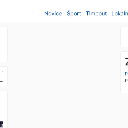
Novice
Šport
Timeout
Lokal
P
P