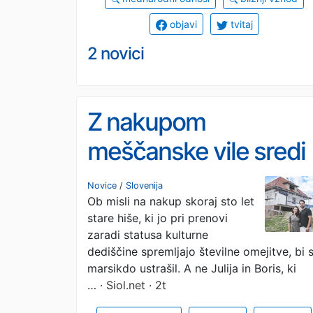
objavi
tvitaj
2 novici
Z nakupom
meščanske vile sredi
mesta sta uresničila
Novice
/
Slovenija
Ob misli na nakup skoraj sto let
svoje sanje: Želela sv
stare hiše, ki jo pri prenovi
si nečesa posebnega
zaradi statusa kulturne
dediščine spremljajo številne omejitve, bi 
marsikdo ustrašil. A ne Julija in Boris, ki
…
· Siol.net · 2t