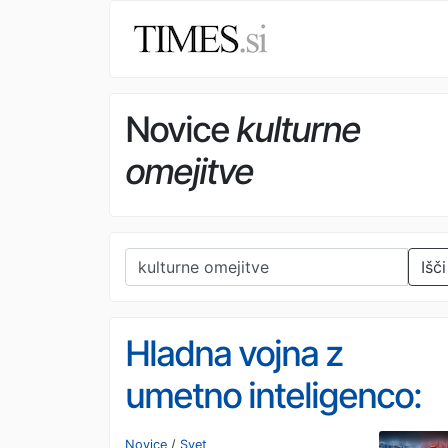
Novice
kulturne
omejitve
Išči
Hladna vojna z
umetno inteligenco:
novo poglavje
Novice
/
Svet