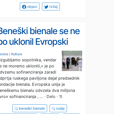
objavi
tvitaj
Beneški bienale se ne
bo uklonil Evropski
uniji
ovice
/
Kultura
Izgubljamo sopotnika, vendar
e ne moremo ukloniti,« je po
dvzemu sofinanciranja zaradi
dprtja ruskega paviljona dejal predsednik
undacije bienala. Evropska unija je
eneškemu bienalu odvzela dva milijona
vrov sofinanciranja , …
· Delo · 1t
beneški bienale
rusija