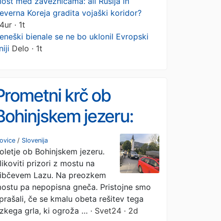
ost med zaveznicama: ali Rusija in
everna Koreja gradita vojaški koridor?
4ur · 1t
eneški bienale se ne bo uklonil Evropski
niji
Delo · 1t
Prometni krč ob
Bohinjskem jezeru:
Iskanje rešitev za
ovice
/
Slovenija
oletje ob Bohinjskem jezeru.
nevarno ozko grlo
likoviti prizori z mostu na
ibčevem Lazu. Na preozkem
ostu pa nepopisna gneča. Pristojne smo
prašali, če se kmalu obeta rešitev tega
zkega grla, ki ogroža …
· Svet24 · 2d