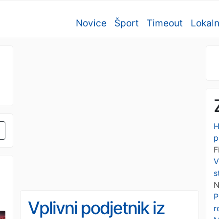
Novice
Šport
Timeout
Lokal
H
p
F
V
s
N
P
Vplivni podjetnik iz
r