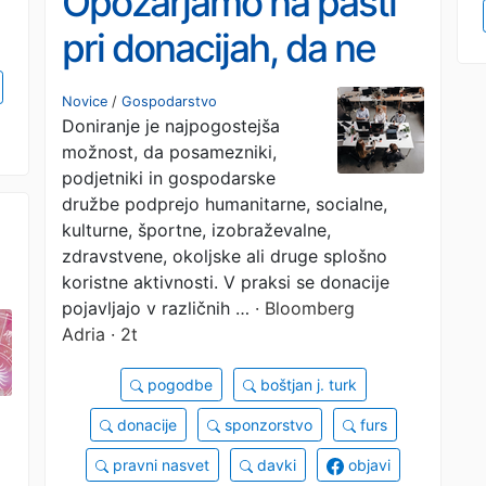
Opozarjamo na pasti
pri donacijah, da ne
bo težav s Fursom –
Novice
/
Gospodarstvo
Doniranje je najpogostejša
pravni nasvet
možnost, da posamezniki,
podjetniki in gospodarske
družbe podprejo humanitarne, socialne,
kulturne, športne, izobraževalne,
zdravstvene, okoljske ali druge splošno
koristne aktivnosti. V praksi se donacije
pojavljajo v različnih …
· Bloomberg
Adria · 2t
pogodbe
boštjan j. turk
donacije
sponzorstvo
furs
pravni nasvet
davki
objavi