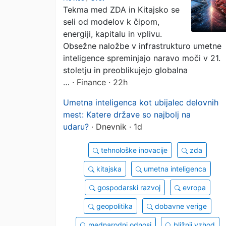
Tekma med ZDA in Kitajsko se
tekmovanja velikih sil
seli od modelov k čipom,
energiji, kapitalu in vplivu.
Obsežne naložbe v infrastrukturo umetne
inteligence spreminjajo naravo moči v 21.
stoletju in preoblikujejo globalna
…
· Finance · 22h
Umetna inteligenca kot ubijalec delovnih
mest: Katere države so najbolj na
udaru?
· Dnevnik · 1d
tehnološke inovacije
zda
kitajska
umetna inteligenca
gospodarski razvoj
evropa
geopolitika
dobavne verige
mednarodni odnosi
bližnji vzhod