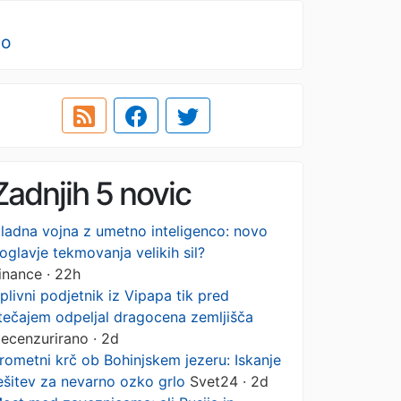
no
Zadnjih 5 novic
ladna vojna z umetno inteligenco: novo
oglavje tekmovanja velikih sil?
inance · 22h
plivni podjetnik iz Vipapa tik pred
tečajem odpeljal dragocena zemljišča
ecenzurirano · 2d
rometni krč ob Bohinjskem jezeru: Iskanje
ešitev za nevarno ozko grlo
Svet24 · 2d