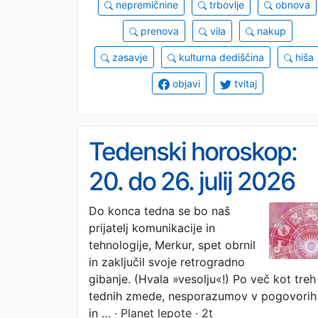
nepremičnine
trbovlje
obnova
prenova
vila
nakup
zasavje
kulturna dediščina
hiša
objavi
tvitaj
Tedenski horoskop:
20. do 26. julij 2026
Do konca tedna se bo naš
prijatelj komunikacije in
tehnologije, Merkur, spet obrnil
in zaključil svoje retrogradno
gibanje. (Hvala »vesolju«!) Po več kot treh
tednih zmede, nesporazumov v pogovorih
in …
· Planet lepote · 2t