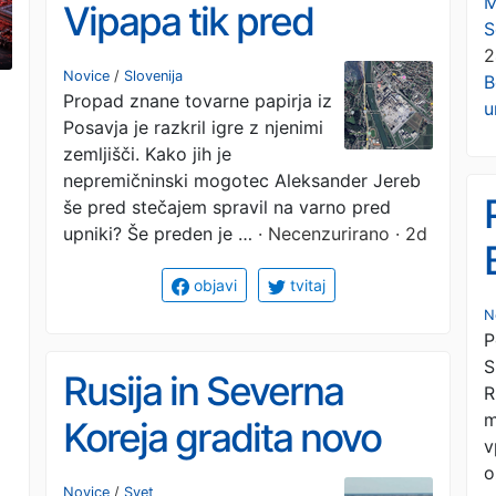
M
Vipapa tik pred
?
S
2
stečajem odpeljal
Novice
/
Slovenija
B
Propad znane tovarne papirja iz
dragocena zemljišča
u
Posavja je razkril igre z njenimi
zemljišči. Kako jih je
nepremičninski mogotec Aleksander Jereb
še pred stečajem spravil na varno pred
upniki? Še preden je …
· Necenzurirano · 2d
objavi
tvitaj
N
P
S
Rusija in Severna
R
m
Koreja gradita novo
v
povezavo: most, ki bi
o
Novice
/
Svet