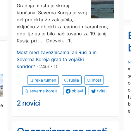
Gradnja mostu je skoraj
lahko postal vojaška
končana. Severna Koreja je svoj
oskrbovalna pot za
del projekta že zaključila,
vključno z objekti za carino in karanteno,
vojno v Ukrajini
odprtje pa je bilo načrtovano za 19. junij.
Rusija pri …
· Dnevnik · 1t
Most med zaveznicama: ali Rusija in
Severna Koreja gradita vojaški
N
koridor?
· 24ur · 1t
»
s
reka tumen
rusija
most
o
a
o
severna koreja
objavi
tvitaj
f
2 novici
b
se
e