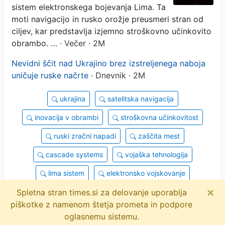
sistem elektronskega bojevanja Lima. Ta
moti navigacijo in rusko orožje preusmeri stran od
ciljev, kar predstavlja izjemno stroškovno učinkovito
obrambo. …
· Večer · 2M
Nevidni ščit nad Ukrajino brez izstreljenega naboja
uničuje ruske načrte
· Dnevnik · 2M
ukrajina
satelitska navigacija
inovacija v obrambi
stroškovna učinkovitost
ruski zračni napadi
zaščita mest
cascade systems
vojaška tehnologija
lima sistem
elektronsko vojskovanje
×
objavi
tvitaj
Spletna stran times.si za delovanje uporablja
piškotke z namenom štetja prometa in podpore
2 novici
oglasnemu sistemu.