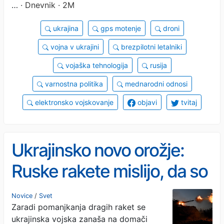
…
· Dnevnik · 2M
ukrajina
gps motenje
droni
vojna v ukrajini
brezpilotni letalniki
vojaška tehnologija
rusija
varnostna politika
mednarodni odnosi
elektronsko vojskovanje
objavi
tvitaj
Ukrajinsko novo orožje:
Ruske rakete mislijo, da so
v Peruju
Novice
/
Svet
Zaradi pomanjkanja dragih raket se
ukrajinska vojska zanaša na domači