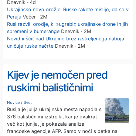
Dnevnik · 4d
Ukrajinsko novo orožje: Ruske rakete mislijo, da so v
Peruju
Večer · 2M
Rusi razvili orodje, ki »ugrabi« ukrajinske drone in jih
spremeni v bumerange
Dnevnik · 2M
Nevidni ščit nad Ukrajino brez izstreljenega naboja
uničuje ruske načrte
Dnevnik · 2M
Kijev je nemočen pred
ruskimi balističnimi
izstrelki
Novice
/
Svet
Rusija je julija ukrajinska mesta napadla s
376 balističnimi izstrelki, kar je dvakrat
več kot junija, je pokazala analiza
francoske agencije AFP. Samo v noči s petka na