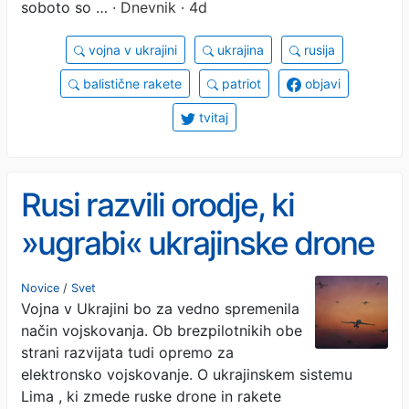
soboto so …
· Dnevnik · 4d
vojna v ukrajini
ukrajina
rusija
balistične rakete
patriot
objavi
tvitaj
Rusi razvili orodje, ki
»ugrabi« ukrajinske drone
in jih spremeni v
Novice
/
Svet
Vojna v Ukrajini bo za vedno spremenila
bumerange
način vojskovanja. Ob brezpilotnikih obe
strani razvijata tudi opremo za
elektronsko vojskovanje. O ukrajinskem sistemu
Lima , ki zmede ruske drone in rakete