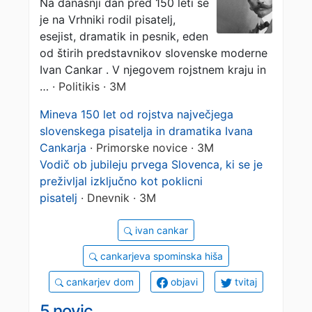
Na današnji dan pred 150 leti se
in dramatika Ivana
je na Vrhniki rodil pisatelj,
Cankarja
esejist, dramatik in pesnik, eden
od štirih predstavnikov slovenske moderne
Ivan Cankar . V njegovem rojstnem kraju in
…
· Politikis · 3M
Mineva 150 let od rojstva največjega
slovenskega pisatelja in dramatika Ivana
Cankarja
· Primorske novice · 3M
Vodič ob jubileju prvega Slovenca, ki se je
preživljal izključno kot poklicni
pisatelj
· Dnevnik · 3M
ivan cankar
cankarjeva spominska hiša
cankarjev dom
objavi
tvitaj
5 novic