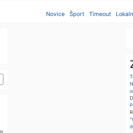
Novice
Šport
Timeout
Lokal
T
N
u
D
P
R
"
d
em