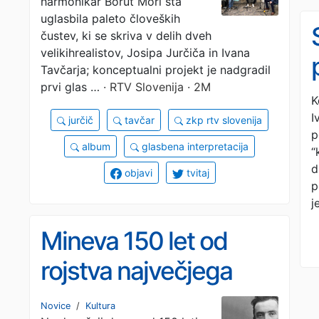
harmonikar Borut Mori sta
interpretacije Jurčiča
uglasbila paleto človeških
čustev, ki se skriva v delih dveh
in Tavčarja na albumu
velikihrealistov, Josipa Jurčiča in Ivana
Tavčarja; konceptualni projekt je nadgradil
prvi glas …
· RTV Slovenija · 2M
K
I
jurčič
tavčar
zkp rtv slovenija
p
album
glasbena interpretacija
“
d
objavi
tvitaj
p
j
Mineva 150 let od
rojstva največjega
slovenskega pisatelja
Novice
/
Kultura