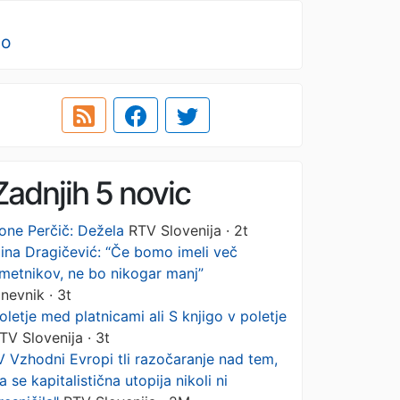
no
Zadnjih 5 novic
one Perčič: Dežela
RTV Slovenija · 2t
ina Dragičević: “Če bomo imeli več
metnikov, ne bo nikogar manj”
nevnik · 3t
oletje med platnicami ali S knjigo v poletje
TV Slovenija · 3t
V Vzhodni Evropi tli razočaranje nad tem,
a se kapitalistična utopija nikoli ni