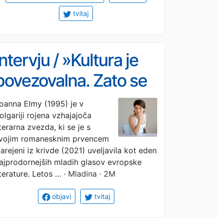
tvitaj
Intervju / »Kultura je
povezovalna. Zato se
jim zdi tako nevarna.«
oanna Elmy (1995) je v
olgariji rojena vzhajajoča
iterarna zvezda, ki se je s
vojim romanesknim prvencem
arejeni iz krivde (2021) uveljavila kot eden
ajprodornejših mladih glasov evropske
iterature. Letos …
· Mladina · 2M
objavi
tvitaj