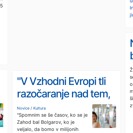
u
95
I
j
Ž
s
"V Vzhodni Evropi tli
o
razočaranje nad tem,
m
š
da se kapitalistična
z
Novice
/
Kultura
"Spomnim se še časov, ko se je
utopija nikoli ni
Zahod bal Bolgarov, ko je
uresničila"
veljalo, da bomo v milijonih