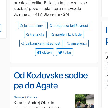
preplavili Veliko Britanijo in jim vzeli vse
službe," pove mlada literarna zvezda
Joanna …
· RTV Slovenija · 2M
joanna elmy
bolgarska književnost
tranzicija
narejeni iz krivde
balkanska književnost
priseljenci
J
objavi
tvitaj
B
l
s
Od Kozlovske sodbe
N
n
pa do Agate
l
Schwarzkobler:
Novice
/
Kultura
Kitarist Andrej Ofak in
glasbene