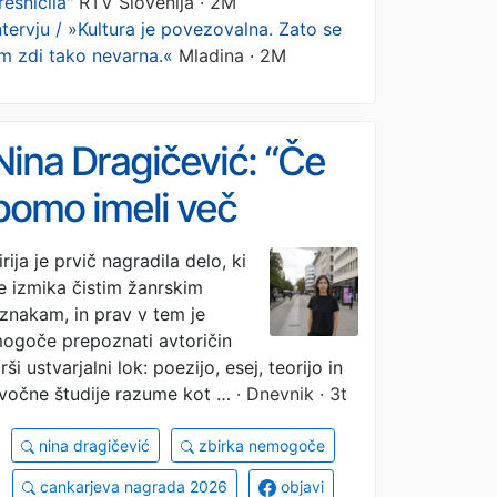
resničila"
RTV Slovenija · 2M
ntervju / »Kultura je povezovalna. Zato se
im zdi tako nevarna.«
Mladina · 2M
Nina Dragičević: “Če
bomo imeli več
umetnikov, ne bo
irija je prvič nagradila delo, ki
e izmika čistim žanrskim
nikogar manj”
znakam, in prav v tem je
ogoče prepoznati avtoričin
irši ustvarjalni lok: poezijo, esej, teorijo in
vočne študije razume kot …
· Dnevnik · 3t
nina dragičević
zbirka nemogoče
cankarjeva nagrada 2026
objavi