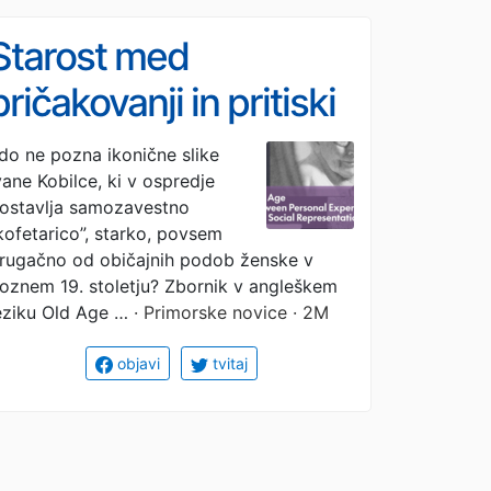
Starost med
pričakovanji in pritiski
družbe
do ne pozna ikonične slike
vane Kobilce, ki v ospredje
ostavlja samozavestno
kofetarico”, starko, povsem
rugačno od običajnih podob ženske v
oznem 19. stoletju? Zbornik v angleškem
eziku Old Age …
· Primorske novice · 2M
objavi
tvitaj