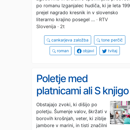
po romanu Izganjalec hudiča, ki je leta 19
prejel nagrado kresnik in v slovensko
literarno krajino posegel …
· RTV
Slovenija · 2t
cankarjeva založba
tone perčič
roman
objavi
tvitaj
Poletje med
platnicami ali S knjigo
v poletje
Obstajajo zvoki, ki dišijo po
poletju. Šumenje valov, škržati v
borovih krošnjah, veter, ki ziblje
jambore v marini, in tisti značilni