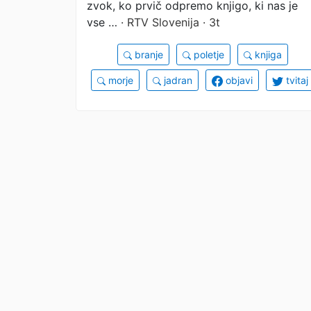
zvok, ko prvič odpremo knjigo, ki nas je
vse …
· RTV Slovenija · 3t
branje
poletje
knjiga
morje
jadran
objavi
tvitaj