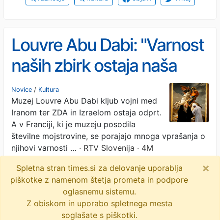
Louvre Abu Dabi: "Varnost
naših zbirk ostaja naša
glavna prednostna
Novice
/
Kultura
Muzej Louvre Abu Dabi kljub vojni med
naloga."
Iranom ter ZDA in Izraelom ostaja odprt.
A v Franciji, ki je muzeju posodila
številne mojstrovine, se porajajo mnoga vprašanja o
njihovi varnosti …
· RTV Slovenija · 4M
×
Spletna stran times.si za delovanje uporablja
repatriacija
louvre
louvre abu dhabi
piškotke z namenom štetja prometa in podpore
vojna v iranu
objavi
tvitaj
oglasnemu sistemu.
Z obiskom in uporabo spletnega mesta
soglašate s piškotki.