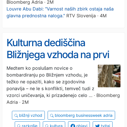
Bloomberg Adria · 2M
Louvre Abu Dabi: "Varnost naših zbirk ostaja naša
glavna prednostna naloga."
RTV Slovenija · 4M
Kulturna dediščina
Bližnjega vzhoda na prvi
bojni črti
Medtem ko poslušam novice o
bombardiranju po Bližnjem vzhodu, je
težko ne opaziti, kako se zgodovina
ponavlja – ne le s konflikti, temveč tudi z
vzorci uničevanja, ki prizadenejo celo …
· Bloomberg
Adria · 2M
bližnji vzhod
bloomberg businessweek adria
razkošje
kultura
objavi
tvitaj