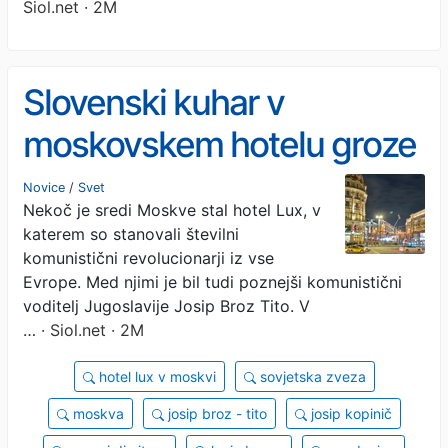
Siol.net · 2M
Slovenski kuhar v
moskovskem hotelu groze
Novice
/
Svet
Nekoč je sredi Moskve stal hotel Lux, v
katerem so stanovali številni
komunistični revolucionarji iz vse
Evrope. Med njimi je bil tudi poznejši komunistični
voditelj Jugoslavije Josip Broz Tito. V
…
· Siol.net · 2M
hotel lux v moskvi
sovjetska zveza
moskva
josip broz - tito
josip kopinič