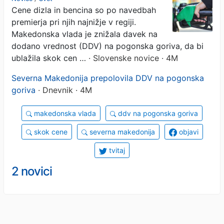
Cene dizla in bencina so po navedbah
premierja pri njih najnižje v regiji.
Makedonska vlada je znižala davek na
dodano vrednost (DDV) na pogonska goriva, da bi
ublažila skok cen …
· Slovenske novice · 4M
Severna Makedonija prepolovila DDV na pogonska
goriva
· Dnevnik · 4M
makedonska vlada
ddv na pogonska goriva
skok cene
severna makedonija
objavi
tvitaj
2 novici