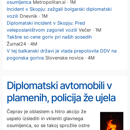
osumljenca
Metropolitan.si · 1M
Incident v Skopju: zažgali bolgarski diplomatski
vozili
Dnevnik · 1M
Diplomatski incident v Skopju: Pred
veleposlaništvom zagoreli vozili
Večer · 1M
Takšne so cene goriv pri naših sosedih
Žurnal24 · 4M
V tej balkanski državi je vlada prepolovila DDV na
pogonska goriva
Slovenske novice · 4M
Diplomatski avtomobili v
plamenih, policija že ujela
osumljenca
Čeprav je oblastem s hitro akcijo že
uspelo izslediti in vkleniti glavnega
osumljenca, so se takoj sprožile ostre