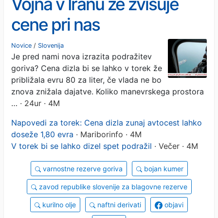
Vojna v Iranu že zvišuje
cene pri nas
Novice
/
Slovenija
Je pred nami nova izrazita podražitev
goriva? Cena dizla bi se lahko v torek že
približala evru 80 za liter, če vlada ne bo
znova znižala dajatve. Koliko manevrskega prostora
…
· 24ur · 4M
Napovedi za torek: Cena dizla zunaj avtocest lahko
doseže 1,80 evra
· Mariborinfo · 4M
V torek bi se lahko dizel spet podražil
· Večer · 4M
varnostne rezerve goriva
bojan kumer
zavod republike slovenije za blagovne rezerve
kurilno olje
naftni derivati
objavi