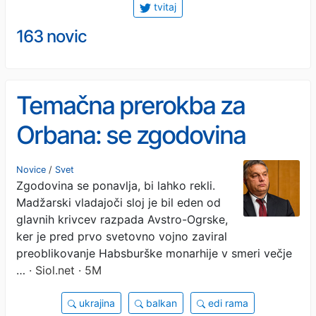
tvitaj
163 novic
Temačna prerokba za
Orbana: se zgodovina
ponavlja?
Novice
/
Svet
Zgodovina se ponavlja, bi lahko rekli.
Madžarski vladajoči sloj je bil eden od
glavnih krivcev razpada Avstro-Ogrske,
ker je pred prvo svetovno vojno zaviral
preoblikovanje Habsburške monarhije v smeri večje
…
· Siol.net · 5M
ukrajina
balkan
edi rama