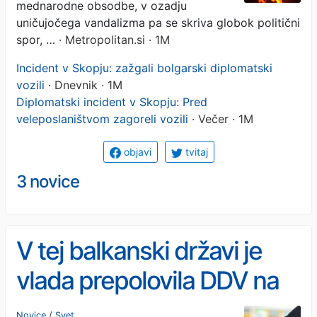
mednarodne obsodbe, v ozadju
uničujočega vandalizma pa se skriva globok politični
spor, …
· Metropolitan.si · 1M
Incident v Skopju: zažgali bolgarski diplomatski
vozili
· Dnevnik · 1M
Diplomatski incident v Skopju: Pred
veleposlaništvom zagoreli vozili
· Večer · 1M
objavi
tvitaj
3 novice
V tej balkanski državi je
vlada prepolovila DDV na
pogonska goriva
Novice
/
Svet