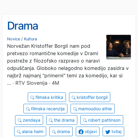
Drama
Novice
/
Kultura
Norvežan Kristoffer Borgli nam pod
pretvezo romantične komedije v Drami
postreže z filozofsko razpravo o naravi
odpuščanja. Globoko nelagodno komedijo zasidra v
najbrž najmanj "primerni" temi za komedijo, kar si
…
· RTV Slovenija · 4M
filmska kritika
kristoffer borgli
filmska recenzija
mamoudou athie
zendaya
the drama
robert pattinson
alana haim
drama
objavi
tvitaj