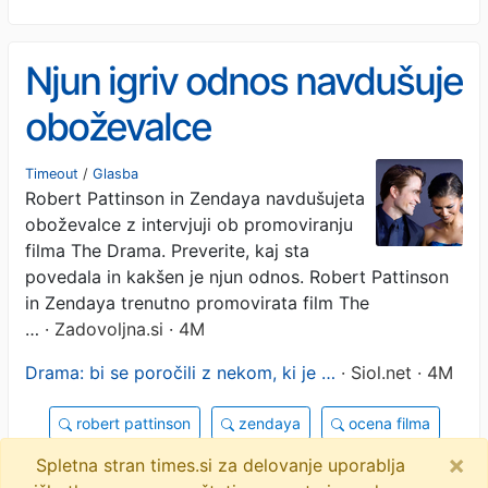
Njun igriv odnos navdušuje
oboževalce
Timeout
/
Glasba
Robert Pattinson in Zendaya navdušujeta
oboževalce z intervjuji ob promoviranju
filma The Drama. Preverite, kaj sta
povedala in kakšen je njun odnos. Robert Pattinson
in Zendaya trenutno promovirata film The
…
· Zadovoljna.si · 4M
Drama: bi se poročili z nekom, ki je …
· Siol.net · 4M
robert pattinson
zendaya
ocena filma
×
objavi
tvitaj
Spletna stran times.si za delovanje uporablja