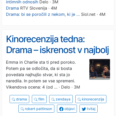
intimnih odnosih
Delo · 3M
Drama
RTV Slovenija · 4M
Drama: bi se poročili z nekom, ki je …
Siol.net · 4M
Kinorecenzija tedna:
Drama – iskrenost v najbolj
intimnih odnosih
Emma in Charlie sta ti pred poroko.
Potem pa se odločita, da si bosta
povedala najhujšo stvar, ki sta jo
naredila. In potem se vse spremeni.
Vikendova ocena: 4 (od …
· Delo · 3M
drama
film
zendaya
kinorecenzija
robert pattinson
objavi
tvitaj