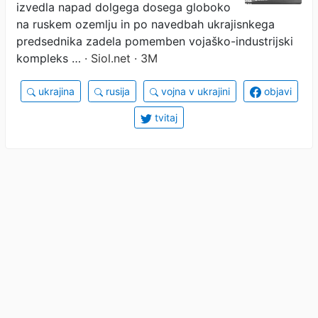
izvedla napad dolgega dosega globoko
na ruskem ozemlju in po navedbah ukrajisnkega
predsednika zadela pomemben vojaško-industrijski
kompleks …
· Siol.net · 3M
ukrajina
rusija
vojna v ukrajini
objavi
tvitaj