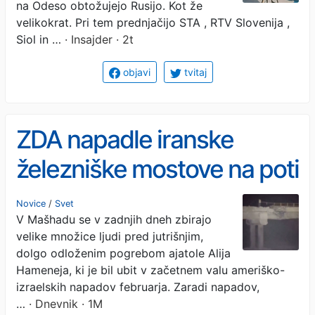
na Odeso obtožujejo Rusijo. Kot že
velikokrat. Pri tem prednjačijo STA , RTV Slovenija ,
Siol in …
· Insajder · 2t
objavi
tvitaj
ZDA napadle iranske
železniške mostove na poti
do mesta Hamenejevega
Novice
/
Svet
V Mašhadu se v zadnjih dneh zbirajo
pokopa
velike množice ljudi pred jutrišnjim,
dolgo odloženim pogrebom ajatole Alija
Hameneja, ki je bil ubit v začetnem valu ameriško-
izraelskih napadov februarja. Zaradi napadov,
…
· Dnevnik · 1M