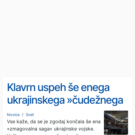
Klavrn uspeh še enega
ukrajinskega »čudežnega
orožja«: Ruska PZO
Novice
/
Svet
Vse kaže, da se je zgodaj končala še ena
sestrelila pet Flamingov!
»zmagovalna saga« ukrajinske vojske.