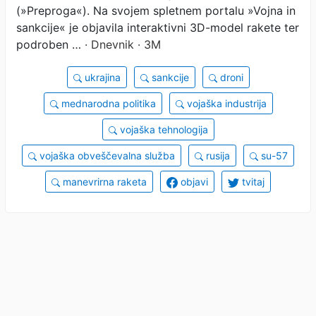
(»Preproga«). Na svojem spletnem portalu »Vojna in
sankcije« je objavila interaktivni 3D-model rakete ter
podroben …
· Dnevnik · 3M
ukrajina
sankcije
droni
mednarodna politika
vojaška industrija
vojaška tehnologija
vojaška obveščevalna služba
rusija
su-57
manevrirna raketa
objavi
tvitaj