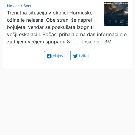
umaknili
Novice
/
Svet
Trenutna situacija v okolici Hormuške
ožine je nejasna. Obe strani še naprej
bojujeta, vendar se poskušata izogniti
večji eskalaciji. Počasi prihajajo na dan informacije o
zadnjem večjem spopadu 8 . …
· Insajder · 3M
objavi
tvitaj