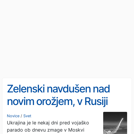
Zelenski navdušen nad
novim orožjem, v Rusiji
zavladala panika #video
Novice
/
Svet
Ukrajina je le nekaj dni pred vojaško
parado ob dnevu zmage v Moskvi