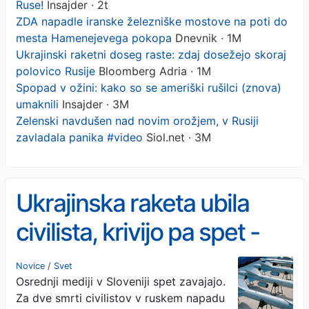
Ruse!
Insajder · 2t
ZDA napadle iranske železniške mostove na poti do
mesta Hamenejevega pokopa
Dnevnik · 1M
Ukrajinski raketni doseg raste: zdaj dosežejo skoraj
polovico Rusije
Bloomberg Adria · 1M
Spopad v ožini: kako so se ameriški rušilci (znova)
umaknili
Insajder · 3M
Zelenski navdušen nad novim orožjem, v Rusiji
zavladala panika #video
Siol.net · 3M
Ukrajinska raketa ubila
civilista, krivijo pa spet -
Ruse!
Novice
/
Svet
Osrednji mediji v Sloveniji spet zavajajo.
Za dve smrti civilistov v ruskem napadu