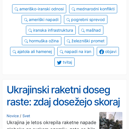
ameriško-iranski odnosi
mednarodni konflikti
ameriški napadi
pogrebni sprevod
iranska infrastruktura
mašhad
hormuška ožina
železniški promet
ajatola ali hamenej
napadi na iran
objavi
tvitaj
Ukrajinski raketni doseg
raste: zdaj dosežejo skoraj
polovico Rusije
Novice
/
Svet
Ukrajina je letos okrepila raketne napade