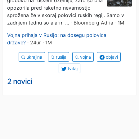
globoko na ruskem ozemlju, zato so bila
opozorila pred raketno nevarnostjo
sprožena že v skoraj polovici ruskih regij. Samo v
zadnjem tednu so alarm …
· Bloomberg Adria · 1M
Vojna prihaja v Rusijo: na dosegu polovica
države?
· 24ur · 1M
ukrajina
rusija
vojna
objavi
tvitaj
2 novici