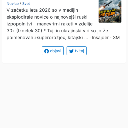
za grozljivo, tiho smrt
Novice
/
Svet
V začetku leta 2026 so v medijih
eksplodirale novice o najnovejši ruski
izpopolnitvi – manevrirni raketi »Izdelije
30« (Izdelek 30).* Tuji in ukrajinski viri so jo že
poimenovali »superorožje«, kitajski …
· Insajder · 3M
objavi
tvitaj