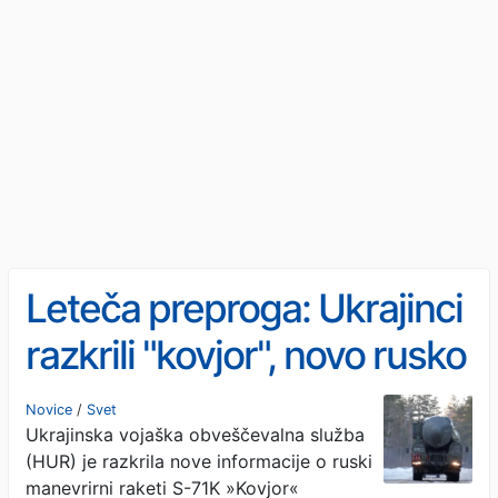
Leteča preproga: Ukrajinci
razkrili "kovjor", novo rusko
raketo
Novice
/
Svet
Ukrajinska vojaška obveščevalna služba
(HUR) je razkrila nove informacije o ruski
manevrirni raketi S-71K »Kovjor«