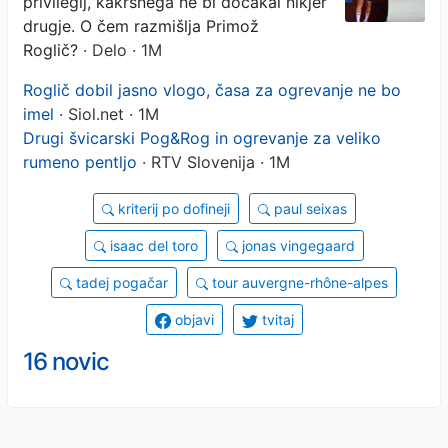
privilegij, kakršnega ne bi dočakal nikjer
drugje. O čem razmišlja Primož
Roglič?
· Delo · 1M
Roglič dobil jasno vlogo, časa za ogrevanje ne bo
imel
· Siol.net · 1M
Drugi švicarski Pog&Rog in ogrevanje za veliko
rumeno pentljo
· RTV Slovenija · 1M
kriterij po dofineji
paul seixas
isaac del toro
jonas vingegaard
tadej pogačar
tour auvergne-rhône-alpes
objavi
tvitaj
16 novic