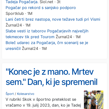
Tadeja Pogačarja.
Siol.net · 3t
Pogačar po rekord s sanjsko podporo
Sportklub · 1M
Lani četrti brez nastopa, nove težave tudi pri Vismi
Žurnal24 · 1M
Slabe vesti iz taborov Pogačarjevih največjih
tekmecev tik pred Tourom
Žurnal24 · 1M
Boleč udarec za Pogačarja, črn scenarij se je
uresničil
Žurnal24 · 1M
"Konec je z mano. Mrtev
sem." Dan, ki je spremenil
Tadeja Pogačarja.
Šport
/
Kolesarstvo
V rubriki Skok v športno preteklost se
vračamo v 19. julij 2023, dan, ko je Tadej