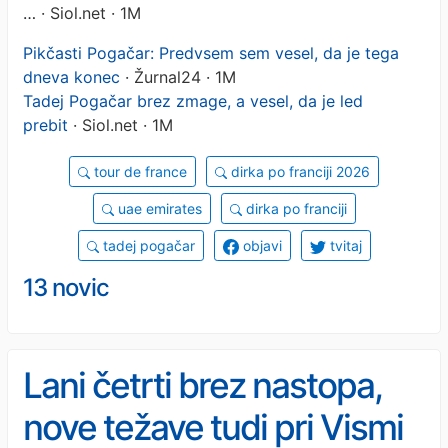
…
· Siol.net · 1M
Pikčasti Pogačar: Predvsem sem vesel, da je tega
dneva konec
· Žurnal24 · 1M
Tadej Pogačar brez zmage, a vesel, da je led
prebit
· Siol.net · 1M
tour de france
dirka po franciji 2026
uae emirates
dirka po franciji
tadej pogačar
objavi
tvitaj
13 novic
Lani četrti brez nastopa,
nove težave tudi pri Vismi