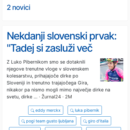
2 novici
Nekdanji slovenski prvak:
"Tadej si zasluži več
spoštovanja!"
Z Luko Pibernikom smo se dotaknili
njegove trenutne vloge v slovenskem
kolesarstvu, prihajajoče dirke po
Sloveniji in trenutno trajajočega Gira,
nikakor pa nismo mogli mimo največje dirke na
svetu, dirke …
· Žurnal24 · 2M
eddy merckx
luka pibernik
pogi team gusto ljubljana
giro d'italia