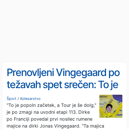
Prenovljeni Vingegaard po
težavah spet srečen: To je
popoln začetek
Šport
/
Kolesarstvo
"To je popoln začetek, a Tour je še dolg,"
je po zmagi na uvodni etapi 113. Dirke
po Franciji povedal prvi nosilec rumene
majice na dirki Jonas Vingegaard. "Ta majica