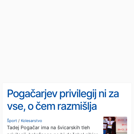
Pogačarjev privilegij ni za
vse, o čem razmišlja
Roglič?
Šport
/
Kolesarstvo
Tadej Pogačar ima na švicarskih tleh