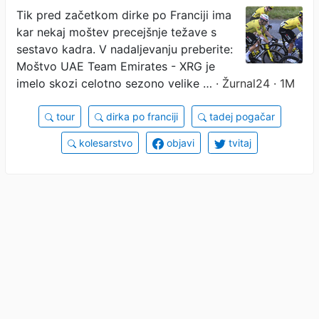
Tik pred začetkom dirke po Franciji ima
kar nekaj moštev precejšnje težave s
sestavo kadra. V nadaljevanju preberite:
Moštvo UAE Team Emirates - XRG je
imelo skozi celotno sezono velike …
· Žurnal24 · 1M
tour
dirka po franciji
tadej pogačar
kolesarstvo
objavi
tvitaj