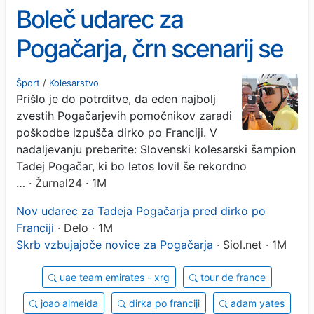
Boleč udarec za
Pogačarja, črn scenarij se
je uresničil
Šport
/
Kolesarstvo
Prišlo je do potrditve, da eden najbolj
zvestih Pogačarjevih pomočnikov zaradi
poškodbe izpušča dirko po Franciji. V
nadaljevanju preberite: Slovenski kolesarski šampion
Tadej Pogačar, ki bo letos lovil še rekordno
…
· Žurnal24 · 1M
Nov udarec za Tadeja Pogačarja pred dirko po
Franciji
· Delo · 1M
Skrb vzbujajoče novice za Pogačarja
· Siol.net · 1M
uae team emirates - xrg
tour de france
joao almeida
dirka po franciji
adam yates