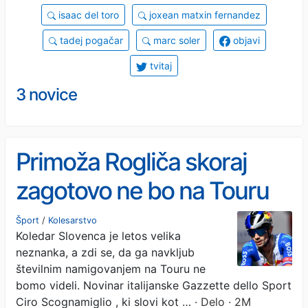
isaac del toro
joxean matxin fernandez
tadej pogačar
marc soler
objavi
tvitaj
3 novice
Primoža Rogliča skoraj
zagotovo ne bo na Touru
Šport
/
Kolesarstvo
Koledar Slovenca je letos velika
neznanka, a zdi se, da ga navkljub
številnim namigovanjem na Touru ne
bomo videli. Novinar italijanske Gazzette dello Sport
Ciro Scognamiglio , ki slovi kot …
· Delo · 2M