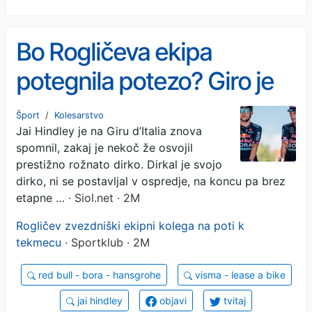
Bo Rogličeva ekipa
potegnila potezo? Giro je
spremenil vse.
Šport
/
Kolesarstvo
Jai Hindley je na Giru d’Italia znova
spomnil, zakaj je nekoč že osvojil
prestižno rožnato dirko. Dirkal je svojo
dirko, ni se postavljal v ospredje, na koncu pa brez
etapne …
· Siol.net · 2M
Rogličev zvezdniški ekipni kolega na poti k
tekmecu
· Sportklub · 2M
red bull - bora - hansgrohe
visma - lease a bike
jai hindley
objavi
tvitaj