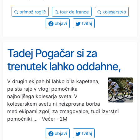
primož roglič
tour de france
kolesarstvo
objavi
tvitaj
Tadej Pogačar si za
trenutek lahko oddahne,
"vojaka" sta mu podaljšala
V drugih ekipah bi lahko bila kapetana,
pa sta raje v vlogi pomočnika
zvestobo
najboljšega kolesarja sveta. V
kolesarskem svetu ni neizprosna borba
med ekipami zgolj za zmagovalce, tudi izvrstni
pomočniki …
· Večer · 2M
objavi
tvitaj