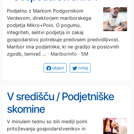
Sloveniji rabimo samo eno
Podjetno z Markom Podgornikom
Verdevom, direktorjem mariborskega
stvar - predvidljivost.«
podjetja Mikro+Polo. O pogumu,
integriteti, selitvi podjetja in zakaj
gospodarstvo potrebuje predvsem predvidljivost.
Maribor ima podjetnike, ki ne gradijo le poslovnih
zgodb, temveč …
· Mariborinfo · 5M
objavi
tvitaj
V središču / Podjetniške
skomine
V minulem tednu so bili mediji polni
pritoževanja gospodarstvenikov in