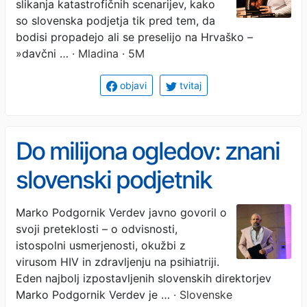
slikanja katastrofičnih scenarijev, kako
so slovenska podjetja tik pred tem, da
bodisi propadejo ali se preselijo na Hrvaško –
»davčni …
· Mladina · 5M
objavi
tvitaj
Do milijona ogledov: znani
slovenski podjetnik
razburil javnost in odprl
Marko Podgornik Verdev javno govoril o
svoji preteklosti – o odvisnosti,
boleča vprašanja
istospolni usmerjenosti, okužbi z
virusom HIV in zdravljenju na psihiatriji.
Eden najbolj izpostavljenih slovenskih direktorjev
Marko Podgornik Verdev je …
· Slovenske