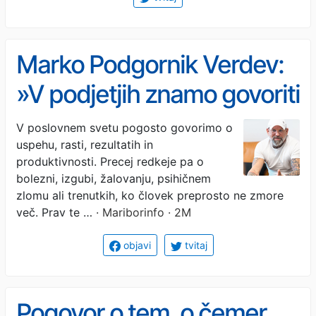
Marko Podgornik Verdev:
»V podjetjih znamo govoriti
o rezultatih. Ne znamo pa
V poslovnem svetu pogosto govorimo o
uspehu, rasti, rezultatih in
govoriti o tem, ko se človek
produktivnosti. Precej redkeje pa o
zlomi«
bolezni, izgubi, žalovanju, psihičnem
zlomu ali trenutkih, ko človek preprosto ne zmore
več. Prav te …
· Mariborinfo · 2M
objavi
tvitaj
Pogovor o tem, o čemer