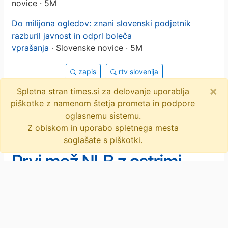
novice · 5M
Do milijona ogledov: znani slovenski podjetnik
razburil javnost in odprl boleča
vprašanja
· Slovenske novice · 5M
zapis
rtv slovenija
×
marko podgornik verdev
objavi
tvitaj
Spletna stran times.si za delovanje uporablja
piškotke z namenom štetja prometa in podpore
2 novici
oglasnemu sistemu.
Z obiskom in uporabo spletnega mesta
soglašate s piškotki.
Prvi mož NLB z ostrimi
besedami nad vladajoče
stranke: "Ekipa lunatikov"
Predlog Levice je močno razburil
podjetnike. Podjetniki so na nogah. Kot