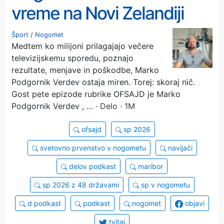
vreme na Novi Zelandiji
Šport
/
Nogomet
Medtem ko milijoni prilagajajo večere
televizijskemu sporedu, poznajo
rezultate, menjave in poškodbe, Marko
Podgornik Verdev ostaja miren. Torej: skoraj nič.
Gost pete epizode rubrike OFSAJD je Marko
Podgornik Verdev , …
· Delo · 1M
ofsajd
sp 2026
svetovno prvenstvo v nogometu
navijači
delov podkast
maribor
sp 2026 z 48 državami
sp v nogometu
d podkast
podkast
nogomet
objavi
tvitaj