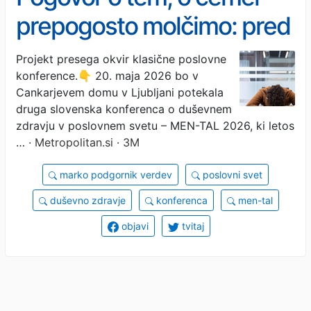
prepogosto molčimo: pred
vrati je druga slovenska
Projekt presega okvir klasične poslovne
konference.👇 20. maja 2026 bo v
konferenca o duševnem
Cankarjevem domu v Ljubljani potekala
zdravju v poslovnem svetu
druga slovenska konferenca o duševnem
zdravju v poslovnem svetu – MEN-TAL 2026, ki letos
…
· Metropolitan.si · 3M
marko podgornik verdev
poslovni svet
duševno zdravje
konferenca
men-tal
objavi
tvitaj