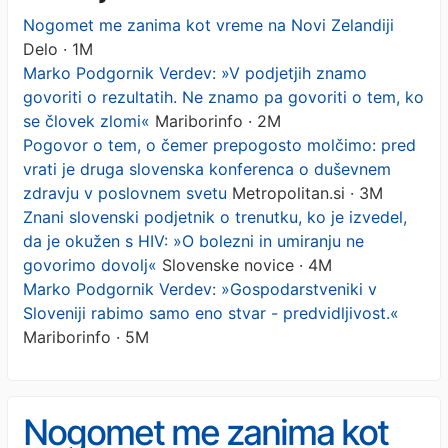
Nogomet me zanima kot vreme na Novi Zelandiji
Delo · 1M
Marko Podgornik Verdev: »V podjetjih znamo
govoriti o rezultatih. Ne znamo pa govoriti o tem, ko
se človek zlomi«
Mariborinfo · 2M
Pogovor o tem, o čemer prepogosto molčimo: pred
vrati je druga slovenska konferenca o duševnem
zdravju v poslovnem svetu
Metropolitan.si · 3M
Znani slovenski podjetnik o trenutku, ko je izvedel,
da je okužen s HIV: »O bolezni in umiranju ne
govorimo dovolj«
Slovenske novice · 4M
Marko Podgornik Verdev: »Gospodarstveniki v
Sloveniji rabimo samo eno stvar - predvidljivost.«
Mariborinfo · 5M
Nogomet me zanima kot