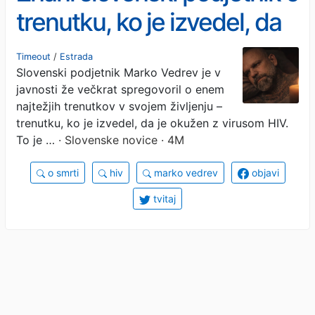
trenutku, ko je izvedel, da
je okužen s HIV: »O bolezni
Timeout
/
Estrada
Slovenski podjetnik Marko Vedrev je v
in umiranju ne govorimo
javnosti že večkrat spregovoril o enem
dovolj«
najtežjih trenutkov v svojem življenju –
trenutku, ko je izvedel, da je okužen z virusom HIV.
To je …
· Slovenske novice · 4M
o smrti
hiv
marko vedrev
objavi
tvitaj