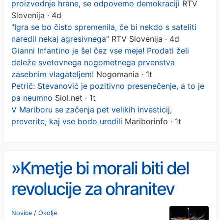
proizvodnje hrane, se odpovemo demokraciji
RTV
Slovenija · 4d
"Igra se bo čisto spremenila, če bi nekdo s sateliti
naredil nekaj agresivnega"
RTV Slovenija · 4d
Gianni Infantino je šel čez vse meje! Prodati želi
deleže svetovnega nogometnega prvenstva
zasebnim vlagateljem!
Nogomania · 1t
Petrič: Stevanović je pozitivno presenečenje, a to je
pa neumno
Siol.net · 1t
V Mariboru se začenja pet velikih investicij,
preverite, kaj vse bodo uredili
Mariborinfo · 1t
»Kmetje bi morali biti del
revolucije za ohranitev
demokracije«
Novice
/
Okolje