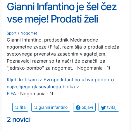
Gianni Infantino je šel čez
vse meje! Prodati želi
deleže svetovnega
Šport
/
Nogomet
Gianni Infantino, predsednik Mednarodne
nogometnega prvenstva
nogometne zveze (Fifa), razmišlja o prodaji deleža
zasebnim vlagateljem!
svetovnega prvenstva zasebnim vlagateljem.
Poznavalci razmer so ta načrt že označili za
"jedrsko bombo" za nogomet.
· Nogomania · 1t
Kljub kritikam iz Evrope Infantino uživa podporo
največjega glasovalnega bloka v
FIFA
· Nogomania · 1t
fifa
gianni infantino
objavi
tvitaj
2 novici