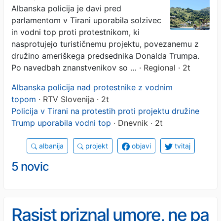
Albanska policija je davi pred
Albaniji novi protesti proti
parlamentom v Tirani uporabila solzivec
letovišču (VIDEO)
in vodni top proti protestnikom, ki
nasprotujejo turističnemu projektu, povezanemu z
družino ameriškega predsednika Donalda Trumpa.
Po navedbah znanstvenikov so …
· Regional · 2t
Albanska policija nad protestnike z vodnim
topom
· RTV Slovenija · 2t
Policija v Tirani na protestih proti projektu družine
Trump uporabila vodni top
· Dnevnik · 2t
albanija
projekt
objavi
tvitaj
5 novic
Rasist priznal umore, ne pa