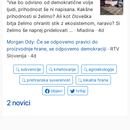
"Vse bo odvisno od demokratične volje
ljudi, prihodnost še ni napisana. Kakšne
prihodnosti si želimo? Ali kot človeška
bitja želimo ohraniti stik z ekosistemom, naravo? Si
želimo še naprej pridelovati …
· Mladina · 4d
Morgan Ody: Če se odpovemo pravici do
proizvodnje hrane, se odpovemo demokraciji
· RTV
Slovenija · 4d
subvencije
kmetovanje
agroekologija
prehranska suverenost
lokalna hrana
objavi
tvitaj
2 novici