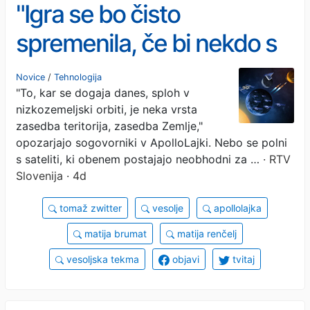
"Igra se bo čisto
spremenila, če bi nekdo s
sateliti naredil nekaj
Novice
/
Tehnologija
"To, kar se dogaja danes, sploh v
agresivnega"
nizkozemeljski orbiti, je neka vrsta
zasedba teritorija, zasedba Zemlje,"
opozarjajo sogovorniki v ApolloLajki. Nebo se polni
s sateliti, ki obenem postajajo neobhodni za …
· RTV
Slovenija · 4d
tomaž zwitter
vesolje
apollolajka
matija brumat
matija renčelj
vesoljska tekma
objavi
tvitaj