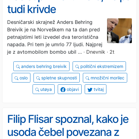
tudi krivde
Desničarski skrajnež Anders Behring
Breivik je na Norveškem na ta dan pred
petnajstimi leti izvedel dva teroristična
napada. Pri tem je umrlo 77 ljudi. Najprej
je z avtomobilom bombo ubil …
· Dnevnik · 2t
anders behring breivik
politični ekstremizem
oslo
spletne skupnosti
množični morilec
utøya
objavi
tvitaj
Filip Flisar spoznal, kako je
usoda čebel povezana z