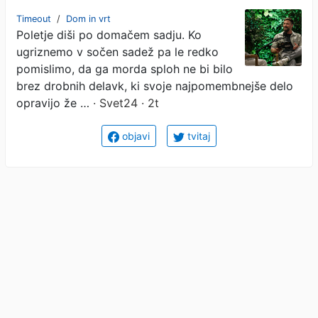
našo
Timeout
/
Dom in vrt
Poletje diši po domačem sadju. Ko
ugriznemo v sočen sadež pa le redko
pomislimo, da ga morda sploh ne bi bilo
brez drobnih delavk, ki svoje najpomembnejše delo
opravijo že …
· Svet24 · 2t
objavi
tvitaj