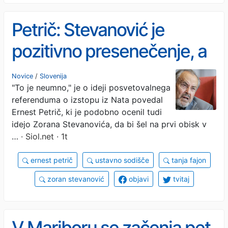
Petrič: Stevanović je
pozitivno presenečenje, a
to je pa neumno
Novice
/
Slovenija
"To je neumno," je o ideji posvetovalnega
referenduma o izstopu iz Nata povedal
Ernest Petrič, ki je podobno ocenil tudi
idejo Zorana Stevanovića, da bi šel na prvi obisk v
…
· Siol.net · 1t
ernest petrič
ustavno sodišče
tanja fajon
zoran stevanović
objavi
tvitaj
V Mariboru se začenja pet