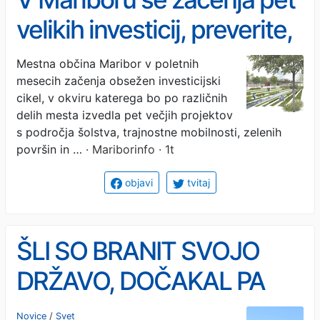
velikih investicij, preverite,
kaj vse bodo uredili
Mestna občina Maribor v poletnih
mesecih začenja obsežen investicijski
cikel, v okviru katerega bo po različnih
delih mesta izvedla pet večjih projektov
s področja šolstva, trajnostne mobilnosti, zelenih
površin in …
· Mariborinfo · 1t
objavi
tvitaj
ŠLI SO BRANIT SVOJO
DRŽAVO, DOČAKAL PA
JIH JE VODNI TOP: V
Novice
/
Svet