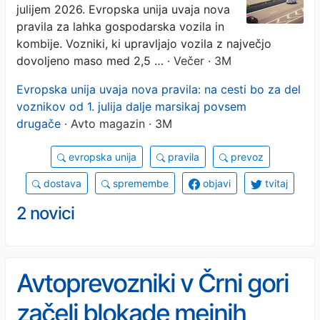
julijem 2026. Evropska unija uvaja nova
pravila za lahka gospodarska vozila in
kombije. Vozniki, ki upravljajo vozila z največjo
dovoljeno maso med 2,5 …
· Večer · 3M
Evropska unija uvaja nova pravila: na cesti bo za del
voznikov od 1. julija dalje marsikaj povsem
drugače
· Avto magazin · 3M
evropska unija
pravila
prevoz
dostava
spremembe
objavi
tvitaj
2 novici
Avtoprevozniki v Črni gori
začeli blokade mejnih