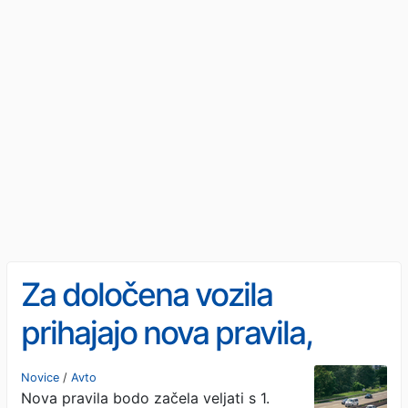
Za določena vozila
prihajajo nova pravila,
obvezna bo ta oprema
Novice
/
Avto
Nova pravila bodo začela veljati s 1.