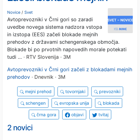
prehodov
Novice
/
Svet
Avtoprevozniki v Črni gori so zaradi
uvedbe novega sistema nadzora vstopa
in izstopa (EES) začeli blokade mejnih
prehodov z državami schengenskega območja.
Blokade bi po prvotnih napovedih morale potekati
tudi …
· RTV Slovenija · 3M
Avtoprevozniki v Črni gori začeli z blokadami mejnih
prehodov
· Dnevnik · 3M
mejni prehod
tovornjaki
prevozniki
schengen
evropska unija
blokada
črna gora
objavi
tvitaj
2 novici