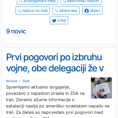
schengenska meja
elektronski nadzor
nadzor na meji
sistem ees
objavi
tvitaj
9 novic
Prvi pogovori po izbruhu
vojne, obe delegaciji že v
Islamabadu
Novice
/
Svet
Spremljamo aktualno dogajanje,
povezano z napadom Izraela in ZDA na
Iran. Zbiramo ažurne informacije o
eskalaciji nasilja po ameriško-izraelskem napadu na
Iran. Za danes so napovedani prvi pogovori med