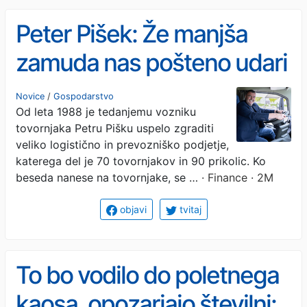
Peter Pišek: Že manjša
zamuda nas pošteno udari
po žepu
Novice
/
Gospodarstvo
Od leta 1988 je tedanjemu vozniku
tovornjaka Petru Pišku uspelo zgraditi
veliko logistično in prevozniško podjetje,
katerega del je 70 tovornjakov in 90 prikolic. Ko
beseda nanese na tovornjake, se …
· Finance · 2M
objavi
tvitaj
To bo vodilo do poletnega
kaosa, opozarjajo številni: