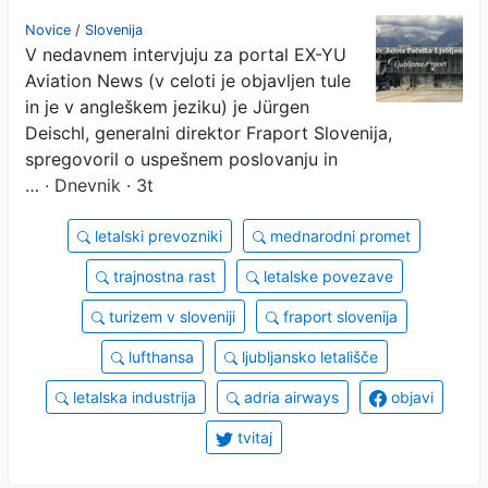
Ameriko in Azijo
Novice
/
Slovenija
V nedavnem intervjuju za portal EX-YU
Aviation News (v celoti je objavljen tule
in je v angleškem jeziku) je Jürgen
Deischl, generalni direktor Fraport Slovenija,
spregovoril o uspešnem poslovanju in
…
· Dnevnik · 3t
letalski prevozniki
mednarodni promet
trajnostna rast
letalske povezave
turizem v sloveniji
fraport slovenija
lufthansa
ljubljansko letališče
letalska industrija
adria airways
objavi
tvitaj