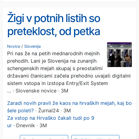
Žigi v potnih listih so
preteklost, od petka
elektronski sistem nadzora
Novice
/
Slovenija
Pri nas že na petih mednarodnih mejnih
evropskih meja
prehodih. Lani je Slovenija na zunanjih
schengenskih mejah skupaj s preostalimi
državami članicami začela prehodno uvajati digitalni
sistem vstopa in izstopa Entry/Exit System
…
· Slovenske novice · 3M
Zaradi novih pravil že kaos na hrvaških mejah, kaj bo
šele poleti?
· Žurnal24 · 3M
Za vstop na Hrvaško čakali tudi po 9
ur
· Dnevnik · 3M