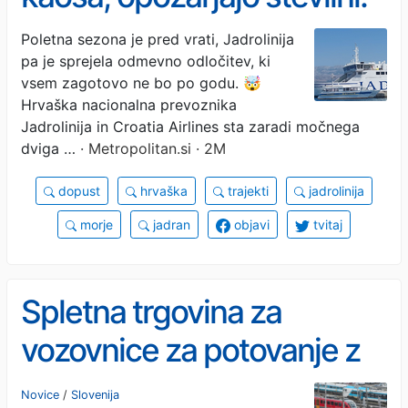
Jadrolinija razkrila
Poletna sezona je pred vrati, Jadrolinija
pa je sprejela odmevno odločitev, ki
odmevno spremembo, ki
vsem zagotovo ne bo po godu. 🤯
bo marsikoga spravila v
Hrvaška nacionalna prevoznika
Jadrolinija in Croatia Airlines sta zaradi močnega
slabo voljo
dviga …
· Metropolitan.si · 2M
dopust
hrvaška
trajekti
jadrolinija
morje
jadran
objavi
tvitaj
Spletna trgovina za
vozovnice za potovanje z
vlakom pripelje z enoletno
Novice
/
Slovenija