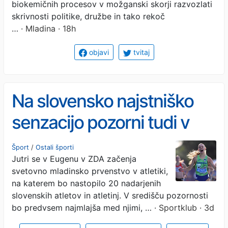
biokemičnih procesov v možganski skorji razvozlati
skrivnosti politike, družbe in tako rekoč
…
· Mladina · 18h
objavi
tvitaj
Na slovensko najstniško
senzacijo pozorni tudi v
ZDA
Šport
/
Ostali športi
Jutri se v Eugenu v ZDA začenja
svetovno mladinsko prvenstvo v atletiki,
na katerem bo nastopilo 20 nadarjenih
slovenskih atletov in atletinj. V središču pozornosti
bo predvsem najmlajša med njimi, …
· Sportklub · 3d