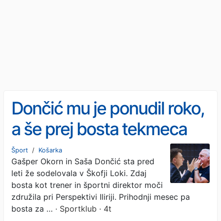
Dončić mu je ponudil roko,
a še prej bosta tekmeca
Šport
/
Košarka
Gašper Okorn in Saša Dončić sta pred
leti že sodelovala v Škofji Loki. Zdaj
bosta kot trener in športni direktor moči
združila pri Perspektivi Iliriji. Prihodnji mesec pa
bosta za …
· Sportklub · 4t