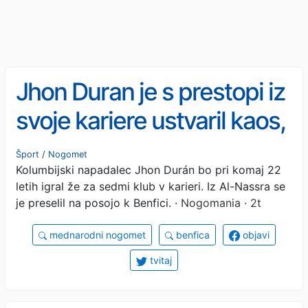
Jhon Duran je s prestopi iz
svoje kariere ustvaril kaos,
pri 22 letih je podpisal že
Šport
/
Nogomet
Kolumbijski napadalec Jhon Durán bo pri komaj 22
za sedmi klub
letih igral že za sedmi klub v karieri. Iz Al-Nassra se
je preselil na posojo k Benfici.
· Nogomania · 2t
mednarodni nogomet
benfica
objavi
tvitaj