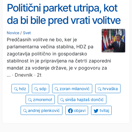
Politični parket utripa, kot
da bi bile pred vrati volitve
Novice
/
Svet
Predčasnih volitve ne bo, ker je
parlamentarna večina stabilna, HDZ pa
zagotavlja politično in gospodarsko
stabilnost in je pripravljena na četrti zaporedni
mandat za vodenje države, je v pogovoru za
…
· Dnevnik · 2t
hdz
sdp
zoran milanović
hrvaška
zmoremo!
siniša hajdaš dončić
andrej plenković
objavi
tvitaj