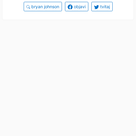
bryan johnson
objavi
tvitaj