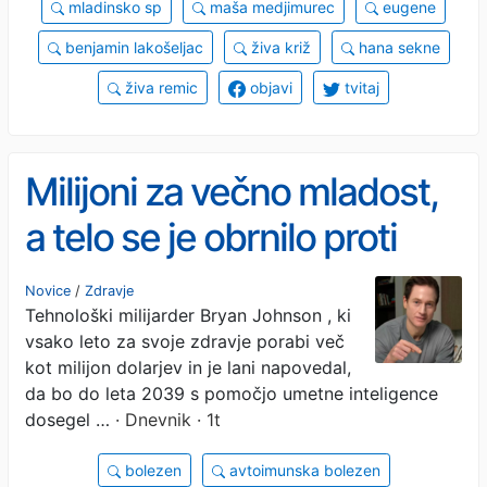
mladinsko sp
maša medjimurec
eugene
benjamin lakošeljac
živa križ
hana sekne
živa remic
objavi
tvitaj
Milijoni za večno mladost,
a telo se je obrnilo proti
njemu: nesojeni
Novice
/
Zdravje
Tehnološki milijarder Bryan Johnson , ki
nesmrtnež v smrtni
vsako leto za svoje zdravje porabi več
nevarnosti
kot milijon dolarjev in je lani napovedal,
da bo do leta 2039 s pomočjo umetne inteligence
dosegel …
· Dnevnik · 1t
bolezen
avtoimunska bolezen