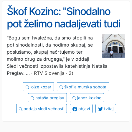
Škof Kozinc: "Sinodalno
pot želimo nadaljevati tudi
v prihodnje"
"Bogu sem hvaležna, da smo stopili na
pot sinodalnosti, da hodimo skupaj, se
poslušamo, skupaj načrtujemo ter
molimo drug za drugega," je v oddaji
Sledi večnosti izpostavila katehistinja Nataša
Preglav. …
· RTV Slovenija · 2t
lojze kozar
škofija murska sobota
nataša preglav
janez kozinc
oddaja sledi večnosti
objavi
tvitaj