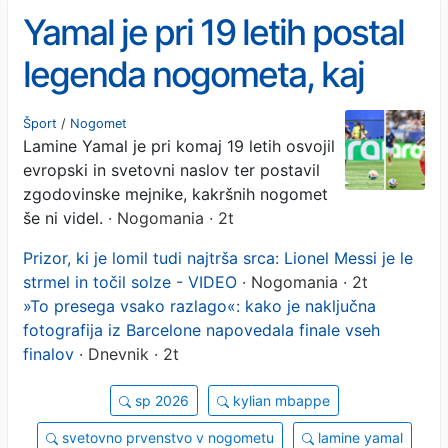
Yamal je pri 19 letih postal
legenda nogometa, kaj
sploh še ostane
Šport
/
Nogomet
Lamine Yamal je pri komaj 19 letih osvojil
svetovnemu in
evropski in svetovni naslov ter postavil
evropskemu prvaku?
zgodovinske mejnike, kakršnih nogomet
še ni videl.
· Nogomania · 2t
Prizor, ki je lomil tudi najtrša srca: Lionel Messi je le
strmel in točil solze - VIDEO
· Nogomania · 2t
»To presega vsako razlago«: kako je naključna
fotografija iz Barcelone napovedala finale vseh
finalov
· Dnevnik · 2t
sp 2026
kylian mbappe
svetovno prvenstvo v nogometu
lamine yamal