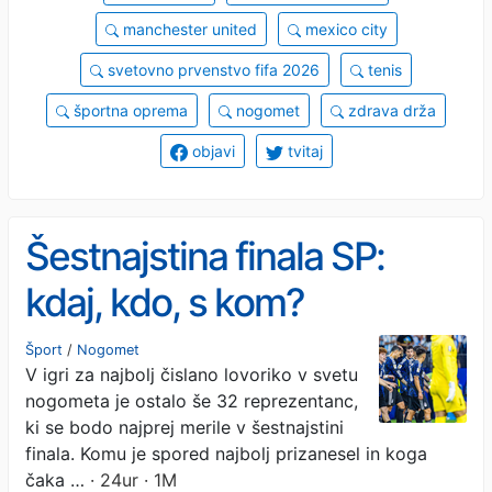
manchester united
mexico city
svetovno prvenstvo fifa 2026
tenis
športna oprema
nogomet
zdrava drža
objavi
tvitaj
Šestnajstina finala SP:
kdaj, kdo, s kom?
Šport
/
Nogomet
V igri za najbolj čislano lovoriko v svetu
nogometa je ostalo še 32 reprezentanc,
ki se bodo najprej merile v šestnajstini
finala. Komu je spored najbolj prizanesel in koga
čaka …
· 24ur · 1M