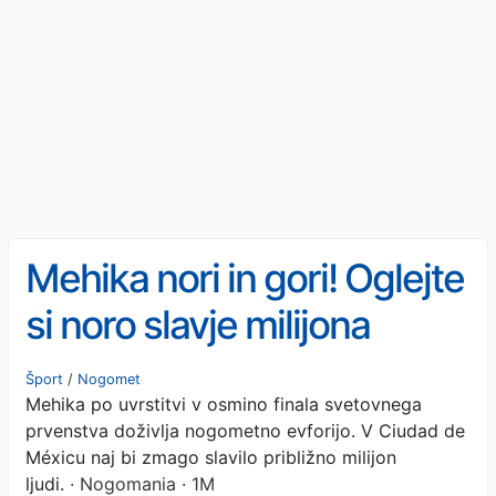
Mehika nori in gori! Oglejte
si noro slavje milijona
navijačev na ulicah Mexico
Šport
/
Nogomet
Mehika po uvrstitvi v osmino finala svetovnega
Cityja - VIDEO
prvenstva doživlja nogometno evforijo. V Ciudad de
Méxicu naj bi zmago slavilo približno milijon
ljudi.
· Nogomania · 1M