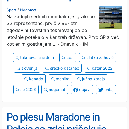
in 104 tekme
Šport
/
Nogomet
Na zadnjih sedmih mundialih je igralo po
32 reprezentanc, prvič v 96-letni
zgodovini tovrstnih tekmovanj pa bo
letošnje potekalo v kar treh državah. Prvo SP z več
kot enim gostiteljem …
· Dnevnik · 1M
tekmovalni sistem
zda
zlatko zahović
slovenija
srečko katanec
katar 2022
kanada
mehika
južna koreja
sp 2026
nogomet
objavi
tvitaj
Po plesu Maradone in