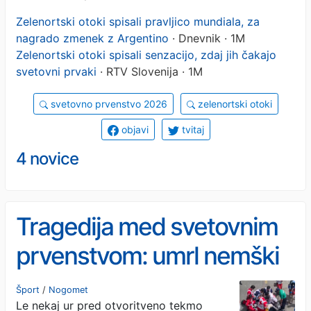
Zelenortski otoki spisali pravljico mundiala, za
nagrado zmenek z Argentino
· Dnevnik · 1M
Zelenortski otoki spisali senzacijo, zdaj jih čakajo
svetovni prvaki
· RTV Slovenija · 1M
svetovno prvenstvo 2026
zelenortski otoki
objavi
tvitaj
4 novice
Tragedija med svetovnim
prvenstvom: umrl nemški
navijač
Šport
/
Nogomet
Le nekaj ur pred otvoritveno tekmo