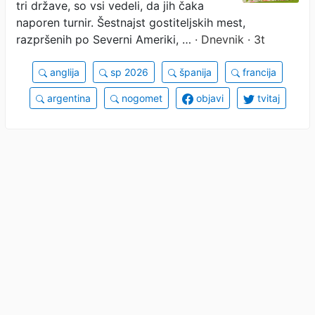
tri države, so vsi vedeli, da jih čaka
naporen turnir. Šestnajst gostiteljskih mest,
razpršenih po Severni Ameriki, …
· Dnevnik · 3t
anglija
sp 2026
španija
francija
argentina
nogomet
objavi
tvitaj