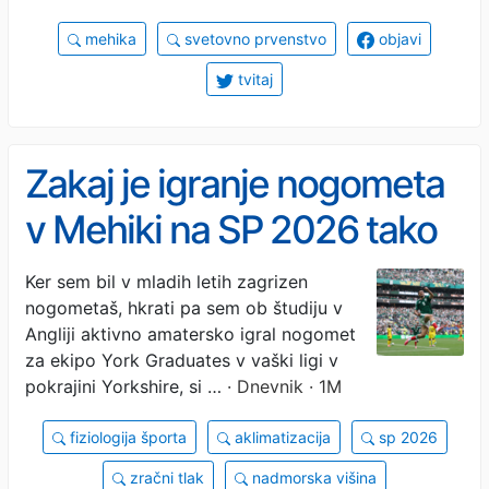
mehika
svetovno prvenstvo
objavi
tvitaj
Zakaj je igranje nogometa
v Mehiki na SP 2026 tako
naporno?
Ker sem bil v mladih letih zagrizen
nogometaš, hkrati pa sem ob študiju v
Angliji aktivno amatersko igral nogomet
za ekipo York Graduates v vaški ligi v
pokrajini Yorkshire, si …
· Dnevnik · 1M
fiziologija športa
aklimatizacija
sp 2026
zračni tlak
nadmorska višina