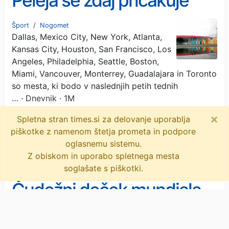
Peleja se zdaj pričakuje
šov Jimeneza
Šport
/
Nogomet
Dallas, Mexico City, New York, Atlanta,
Kansas City, Houston, San Francisco, Los
Angeles, Philadelphia, Seattle, Boston,
Miami, Vancouver, Monterrey, Guadalajara in Toronto
so mesta, ki bodo v naslednjih petih tednih
…
· Dnevnik · 1M
×
Spletna stran times.si za delovanje uporablja
nogomet
stadioni
sp 2026
objavi
piškotke z namenom štetja prometa in podpore
tvitaj
oglasnemu sistemu.
Z obiskom in uporabo spletnega mesta
soglašate s piškotki.
Čudežni deček mundiala,
ki ga bo nocoj gledal ves