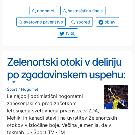
nogomet
šestnajstina finala
svetovno prvenstvo
spored
objavi
tvitaj
Zelenortski otoki v deliriju
po zgodovinskem uspehu:
“Živimo svoje sanje”
Šport
/
Nogomet
Le najbolj optimistični nogometni
zanesenjaki so pred začetkom
letošnjega svetovnega prvenstva v ZDA,
Mehiki in Kanadi stavili na uvrstitev Zelenortskih
otokov v izločilne boje. Večina je menila, da v
tekmah …
· Šport TV · 1M