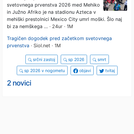
svetovnega prvenstva 2026 med Mehiko
in Južno Afriko je na stadionu Azteca v
mehiški prestolnici Mexico City umrl moški. Šlo naj
bi za nemškega …
· 24ur · 1M
Tragičen dogodek pred začetkom svetovnega
prvenstva
· Siol.net · 1M
srčni zastoj
sp 2026
smrt
sp 2026 v nogometu
objavi
tvitaj
2 novici