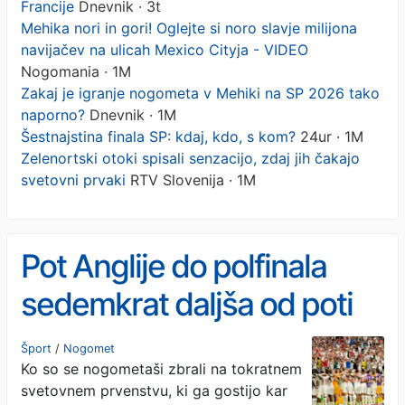
Francije
Dnevnik · 3t
Mehika nori in gori! Oglejte si noro slavje milijona
navijačev na ulicah Mexico Cityja - VIDEO
Nogomania · 1M
Zakaj je igranje nogometa v Mehiki na SP 2026 tako
naporno?
Dnevnik · 1M
Šestnajstina finala SP: kdaj, kdo, s kom?
24ur · 1M
Zelenortski otoki spisali senzacijo, zdaj jih čakajo
svetovni prvaki
RTV Slovenija · 1M
Pot Anglije do polfinala
sedemkrat daljša od poti
Francije
Šport
/
Nogomet
Ko so se nogometaši zbrali na tokratnem
svetovnem prvenstvu, ki ga gostijo kar