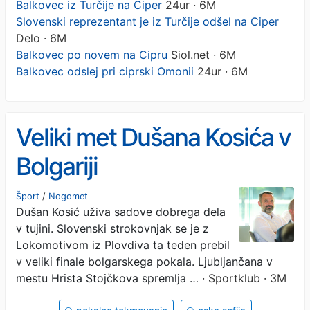
Balkovec iz Turčije na Ciper
24ur · 6M
Slovenski reprezentant je iz Turčije odšel na Ciper
Delo · 6M
Balkovec po novem na Cipru
Siol.net · 6M
Balkovec odslej pri ciprski Omonii
24ur · 6M
Veliki met Dušana Kosića v
Bolgariji
Šport
/
Nogomet
Dušan Kosić uživa sadove dobrega dela
v tujini. Slovenski strokovnjak se je z
Lokomotivom iz Plovdiva ta teden prebil
v veliki finale bolgarskega pokala. Ljubljančana v
mestu Hrista Stojčkova spremlja …
· Sportklub · 3M