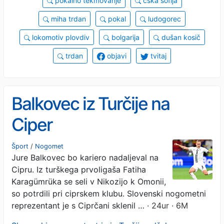
pokalno tekmovanje
cska sofija
miha trdan
pokal
ludogorec
lokomotiv plovdiv
bolgarija
dušan kosič
trdan
objavi
tvitaj
Balkovec iz Turčije na
Ciper
Šport
/
Nogomet
Jure Balkovec bo kariero nadaljeval na
Cipru. Iz turškega prvoligaša Fatiha
Karagümrüka se seli v Nikozijo k Omonii,
so potrdili pri ciprskem klubu. Slovenski nogometni
reprezentant je s Ciprčani sklenil …
· 24ur · 6M