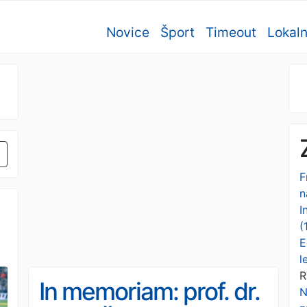
Novice
Šport
Timeout
Lokal
F
n
I
(
E
l
R
In memoriam: prof. dr.
N