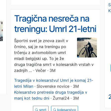
S
K
Tragična nesreča na
treningu: Umrl 21-letni
kolesar Milan Bral
Športni svet je znova zavit v
črnino, saj je na treningu po
trčenju z avtomobilom umrl
mladi belgijski up. To je že
druga tragična smrt v kolesarskih vrstah v
zadnjih …
· Večer · 3M
Tragedija v kolesarstvu! Umrl je komaj 21-
letni Milan
· Slovenske novice · 3M
Kolesarstvo pretresla druga tragedija v
2
manj kot tednu dni
· Žurnal24 · 3M
smrt
kolesarstvo