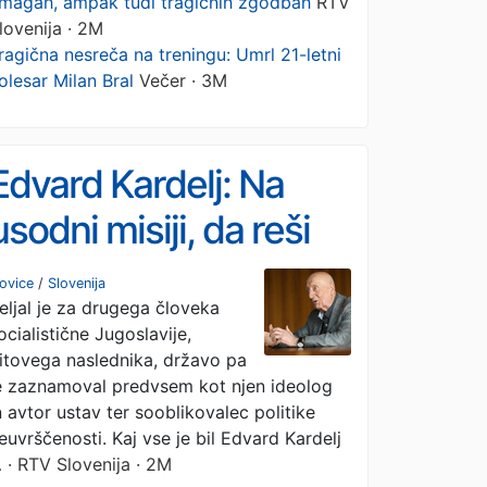
magah, ampak tudi tragičnih zgodbah
RTV
lovenija · 2M
ragična nesreča na treningu: Umrl 21-letni
olesar Milan Bral
Večer · 3M
Edvard Kardelj: Na
usodni misiji, da reši
ne le jugoslovanske
ovice
/
Slovenija
eljal je za drugega človeka
narode, ampak ves
ocialistične Jugoslavije,
svet
itovega naslednika, državo pa
e zaznamoval predvsem kot njen ideolog
n avtor ustav ter sooblikovalec politike
euvrščenosti. Kaj vse je bil Edvard Kardelj
…
· RTV Slovenija · 2M