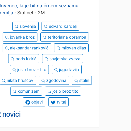
lovenec, ki je bil na črnem seznamu
remlja
· Siol.net · 2M
slovenija
edvard kardelj
jovanka broz
teritorialna obramba
aleksandar ranković
milovan đilas
boris kidrič
sovjetska zveza
josip broz - tito
jugoslavija
nikita hruščov
zgodovina
stalin
komunizem
josip broz tito
objavi
tvitaj
 novici