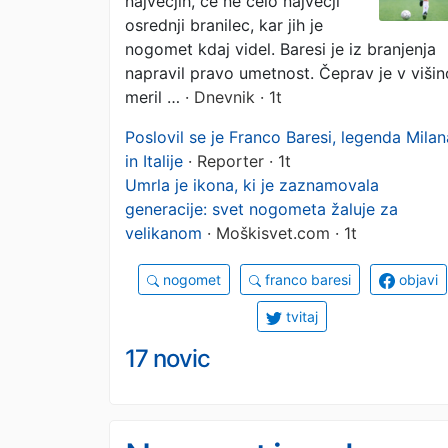
največjih, če ne celo največji
osrednji branilec, kar jih je
nogomet kdaj videl. Baresi je iz branjenja
napravil pravo umetnost. Čeprav je v višin
meril …
· Dnevnik · 1t
Poslovil se je Franco Baresi, legenda Milan
in Italije
· Reporter · 1t
Umrla je ikona, ki je zaznamovala
generacije: svet nogometa žaluje za
velikanom
· Moškisvet.com · 1t
nogomet
franco baresi
objavi
tvitaj
17 novic