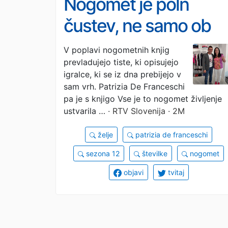
Nogomet je poln
čustev, ne samo ob
zmagah, ampak tudi
V poplavi nogometnih knjig
prevladujejo tiste, ki opisujejo
tragičnih zgodbah
igralce, ki se iz dna prebijejo v
sam vrh. Patrizia De Franceschi
pa je s knjigo Vse je to nogomet življenje
ustvarila …
· RTV Slovenija · 2M
želje
patrizia de franceschi
sezona 12
številke
nogomet
objavi
tvitaj