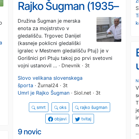
z
Rajko Šugman (1935–
S
T
2026)
Družina Šugman je merska
o
k
enota za mojstrstvo v
gledališču. Trgovec Danijel
a
(kasneje poklicni gledališki
igralec v Mestnem gledališču Ptuj) je v
Gorišnici pri Ptuju takoj po prvi svetovni
vojni ustanovil …
· Dnevnik · 3t
Slovo velikana slovenskega
N
športa
· Žurnal24 · 3t
V
Umrl je Rajko Šugman
· Siol.net · 3t
s
T
smrt
oks
rajko šugman
j
i
objavi
tvitaj
n
9 novic