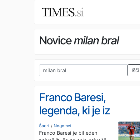
Novice
milan bral
Išči
Franco Baresi,
legenda, ki je iz
branjenja naredila
Šport
/
Nogomet
Franco Baresi je bil eden
umetnost