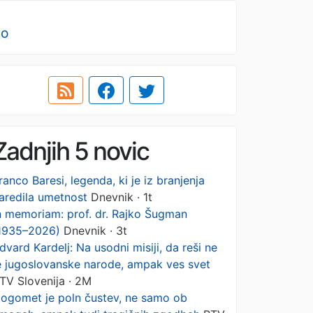
no
Zadnjih 5 novic
ranco Baresi, legenda, ki je iz branjenja
aredila umetnost
Dnevnik · 1t
n memoriam: prof. dr. Rajko Šugman
1935–2026)
Dnevnik · 3t
dvard Kardelj: Na usodni misiji, da reši ne
e jugoslovanske narode, ampak ves svet
TV Slovenija · 2M
ogomet je poln čustev, ne samo ob