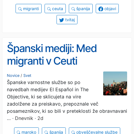
migranti
ceuta
španija
objavi
tvitaj
Španski mediji: Med
migranti v Ceuti
identificirali domnevne
Novice
/
Svet
Španske varnostne službe so po
džihadiste
navedbah medijev El Español in The
Objective, ki se sklicujeta na vire
zadolžene za preiskavo, prepoznale več
posameznikov, ki so bili v preteklosti že obravnavani
…
· Dnevnik · 2d
maroko
španija
obveščevalne službe