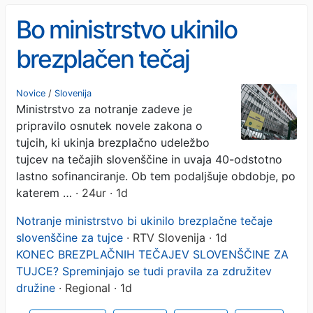
Bo ministrstvo ukinilo
brezplačen tečaj
slovenščine za tujce?
Novice
/
Slovenija
Ministrstvo za notranje zadeve je
pripravilo osnutek novele zakona o
tujcih, ki ukinja brezplačno udeležbo
tujcev na tečajih slovenščine in uvaja 40-odstotno
lastno sofinanciranje. Ob tem podaljšuje obdobje, po
katerem …
· 24ur · 1d
Notranje ministrstvo bi ukinilo brezplačne tečaje
slovenščine za tujce
· RTV Slovenija · 1d
KONEC BREZPLAČNIH TEČAJEV SLOVENŠČINE ZA
TUJCE? Spreminjajo se tudi pravila za združitev
družine
· Regional · 1d