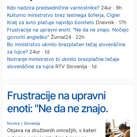
Kdo nadzira predsedničine varnostnike?
24ur · 9h
Kulturno ministrstvo brez lastnega šoferja, Cigler
Kralj za avto plačuje najvišjo boniteto
Dnevnik · 17h
Frustracije na upravni enoti: "Ne da ne znajo. Nočejo
govoriti angleško"
Žurnal24 · 22h
Bo ministrstvo ukinilo brezplačen tečaj slovenščine
za tujce?
24ur · 1d
Notranje ministrstvo bi ukinilo brezplačne tečaje
slovenščine za tujce
RTV Slovenija · 1d
Frustracije na upravni
enoti: "Ne da ne znajo.
Nočejo govoriti angleško"
Novice
/
Slovenija
Objava na družbenih omrežjih, v kateri