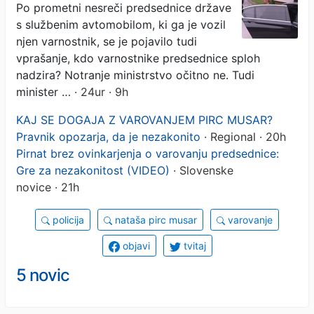
Po prometni nesreči predsednice države
s službenim avtomobilom, ki ga je vozil
njen varnostnik, se je pojavilo tudi
vprašanje, kdo varnostnike predsednice sploh
nadzira? Notranje ministrstvo očitno ne. Tudi
minister …
· 24ur · 9h
KAJ SE DOGAJA Z VAROVANJEM PIRC MUSAR?
Pravnik opozarja, da je nezakonito
· Regional · 20h
Pirnat brez ovinkarjenja o varovanju predsednice:
Gre za nezakonitost (VIDEO)
· Slovenske
novice · 21h
policija
nataša pirc musar
varovanje
objavi
tvitaj
5 novic