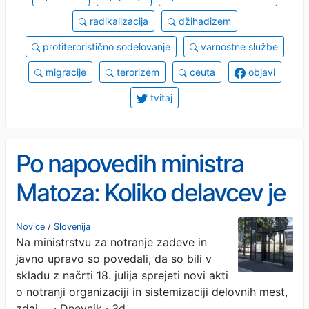
radikalizacija
džihadizem
protiteroristično sodelovanje
varnostne službe
migracije
terorizem
ceuta
objavi
tvitaj
Po napovedih ministra
Matoza: Koliko delavcev je
v javni upravi odveč, še ni
Novice
/
Slovenija
Na ministrstvu za notranje zadeve in
znano
javno upravo so povedali, da so bili v
skladu z načrti 18. julija sprejeti novi akti
o notranji organizaciji in sistemizaciji delovnih mest,
zdaj …
· Dnevnik · 3d