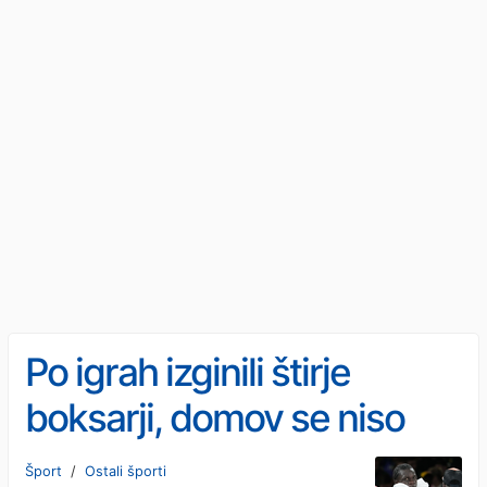
Po igrah izginili štirje
boksarji, domov se niso
vrnili
Šport
/
Ostali športi