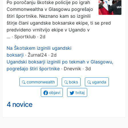
Po poročanju škotske policije po igrah
Commonwealtha v Glasgowu pogrešajo
štiri športnike. Neznano kam so izginili
štirje člani ugandske boksarske ekipe, ti se pred
predvideno vrnitvijo ekipe v Ugando v
…
· Sportklub · 2d
Na Škotskem izginili ugandski
boksarji
· Žurnal24 · 2d
Ugandski boksarji izginili po tekmah v Glasgowu,
pogrešajo štiri športnike
· Dnevnik · 3d
commonwealth
boks
uganda
objavi
tvitaj
4 novice