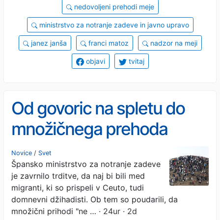
nedovoljeni prehodi meje
ministrstvo za notranje zadeve in javno upravo
janez janša
franci matoz
nadzor na meji
objavi
tvitaj
Od govoric na spletu do
množičnega prehoda
meje: kaj se je zgodilo v
Novice
/
Svet
Špansko ministrstvo za notranje zadeve
Ceuti
je zavrnilo trditve, da naj bi bili med
migranti, ki so prispeli v Ceuto, tudi
domnevni džihadisti. Ob tem so poudarili, da
množični prihodi "ne …
· 24ur · 2d