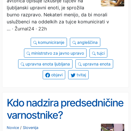
avtorica opisuje izkušnje tujcev na
ljubljanski upravni enoti, je sprožila
burno razpravo. Nekateri menijo, da bi morali
uslužbenci na oddelkih za tujce komunicirati v
…
· Žurnal24 · 22h
komuniciranje
angleščina
ministrstvo za javno upravo
tujci
upravna enota ljubljana
upravna enota
objavi
tvitaj
Kdo nadzira predsedničine
varnostnike?
Novice
/
Slovenija