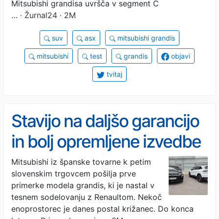
Mitsubishi grandisa uvršča v segment C
…
· Žurnal24 · 2M
suv
asx
mitsubishi grandis
mitsubishi
test
grandis
objavi
tvitaj
Stavijo na daljšo garancijo
in bolj opremljene izvedbe
Mitsubishi iz španske tovarne k petim
slovenskim trgovcem pošilja prve
primerke modela grandis, ki je nastal v
tesnem sodelovanju z Renaultom. Nekoč
enoprostorec je danes postal križanec. Do konca