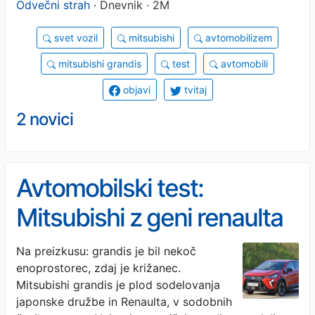
Odvečni strah
· Dnevnik · 2M
svet vozil
mitsubishi
avtomobilizem
mitsubishi grandis
test
avtomobili
objavi
tvitaj
2 novici
Avtomobilski test:
Mitsubishi z geni renaulta
(FOTO)
Na preizkusu: grandis je bil nekoč
enoprostorec, zdaj je križanec.
Mitsubishi grandis je plod sodelovanja
japonske družbe in Renaulta, v sodobnih