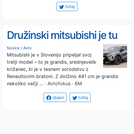
tvitaj
Družinski mitsubishi je tu
Novice
/
Avto
Mitsubishi je v Slovenijo pripeljal svoj
tretji model – to je grandis, srednjevelik
križanec, ki je v tesnem sorodstvu z
Renaultovim bratom. Z dolžino 441 cm je grandis
nekoliko večji …
· Avtofokus · 6M
objavi
tvitaj