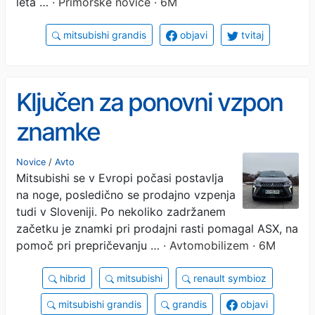
leta …
· Primorske novice · 6M
mitsubishi grandis
objavi
tvitaj
Ključen za ponovni vzpon
znamke
Novice
/
Avto
Mitsubishi se v Evropi počasi postavlja
na noge, posledično se prodajno vzpenja
tudi v Sloveniji. Po nekoliko zadržanem
začetku je znamki pri prodajni rasti pomagal ASX, na
pomoč pri prepričevanju …
· Avtomobilizem · 6M
hibrid
mitsubishi
renault symbioz
mitsubishi grandis
grandis
objavi