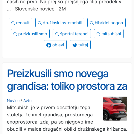
časih ne prvo. Najprej so prejšnjega clia preodeli v
…
· Slovenske novice · 2M
renault
družinski avtomobili
hibridni pogon
preizkusili smo
športni terenci
mitsubishi
objavi
tvitaj
Preizkusili smo novega
grandisa: toliko prostora za
ta denar redko dobite
Novice
/
Avto
Mitsubishi je v prvem desetletju tega
stoletja že imel grandisa, prostornega
enoprostorca, zdaj pa so njegovo ime
obudili v malce drugačni obliki družinskega križanca.