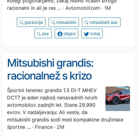
kolegi pogovarjamo, zakaj nismo včasih strogo
racionalni in ali je res …
· Avtomobilizem · 1M
garancija
mitsubishi
mitsubishi asx
asx
objavi
tvitaj
Mitsubishi grandis:
racionalnež s krizo
identitete
Športni terenec grandis 1.3 DI-T MHEV
DCT7 je eden najbolj nenavadnih novih
avtomobilov zadnjih let. Stane 29.990
evrov. V nadaljevanju: Ali veste, da
mitsubishi grandis sodi med kompaktne družinske
športne …
· Finance · 2M