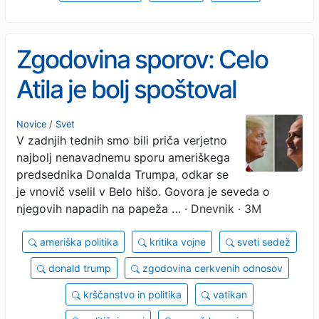
Zgodovina sporov: Celo
Atila je bolj spoštoval
papeža kot Trump
Novice
/
Svet
V zadnjih tednih smo bili priča verjetno
najbolj nenavadnemu sporu ameriškega
predsednika Donalda Trumpa, odkar se
je vnovič vselil v Belo hišo. Govora je seveda o
njegovih napadih na papeža …
· Dnevnik · 3M
ameriška politika
kritika vojne
sveti sedež
donald trump
zgodovina cerkvenih odnosov
krščanstvo in politika
vatikan