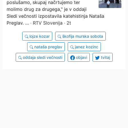
poslušamo, skupaj načrtujemo ter
molimo drug za drugega," je v oddaji
Sledi večnosti izpostavila katehistinja Nataša
Preglav. …
· RTV Slovenija · 2t
lojze kozar
škofija murska sobota
nataša preglav
janez kozinc
oddaja sledi večnosti
objavi
tvitaj