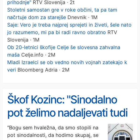
prihodnje"
RTV Slovenija · 2t
Stoletni samostan gre v roke občini, ta pa tam
načrtuje dom za starejše
Dnevnik · 1M
Saje: Vero je treba najprej sprejeti in živeti, šele nato
jo razumemo, mi pa bi radi ravno obratno
RTV
Slovenija · 1M
Ob 20-letnici škofije Celje še slovesna zahvalna
maša
Celje.info · 2M
Mladi Izraelci se ob vedno novih vojnah zatekajo k
veri
Bloomberg Adria · 2M
Škof Kozinc: "Sinodalno
pot želimo nadaljevati tudi
v prihodnje"
"Bogu sem hvaležna, da smo stopili na
pot sinodalnosti, da hodimo skupaj, se