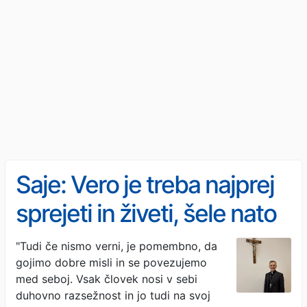
Saje: Vero je treba najprej
sprejeti in živeti, šele nato
jo razumemo, mi pa bi radi
"Tudi če nismo verni, je pomembno, da
gojimo dobre misli in se povezujemo
ravno obratno
med seboj. Vsak človek nosi v sebi
duhovno razsežnost in jo tudi na svoj