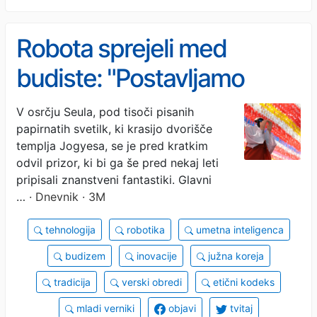
Robota sprejeli med
budiste: "Postavljamo
temelje za sobivanje"
V osrčju Seula, pod tisoči pisanih
papirnatih svetilk, ki krasijo dvorišče
templja Jogyesa, se je pred kratkim
odvil prizor, ki bi ga še pred nekaj leti
pripisali znanstveni fantastiki. Glavni
…
· Dnevnik · 3M
tehnologija
robotika
umetna inteligenca
budizem
inovacije
južna koreja
tradicija
verski obredi
etični kodeks
mladi verniki
objavi
tvitaj