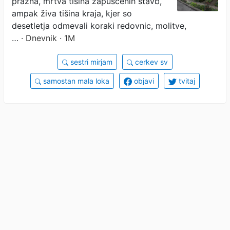
prazna, mrtva tišina zapuščenih stavb,
ampak živa tišina kraja, kjer so
desetletja odmevali koraki redovnic, molitve,
…
· Dnevnik · 1M
sestri mirjam
cerkev sv
samostan mala loka
objavi
tvitaj