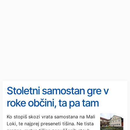
Stoletni samostan gre v
roke občini, ta pa tam
načrtuje dom za starejše
Ko stopiš skozi vrata samostana na Mali
Loki, te najprej preseneti tišina. Ne tista