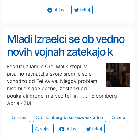
objavi
tvitaj
Mladi Izraelci se ob vedno
novih vojnah zatekajo k
veri
Februarja lani je Orel Malik stopil v
pisarno ravnatelja svoje srednje šole
vzhodno od Tel Aviva. Njegov problem
niso bile slabe ocene, izostanki od
pouka ali droge, marveč tefilin – …
· Bloomberg
Adria · 2M
izrael
bloomberg businessweek adria
vera
vojna
objavi
tvitaj