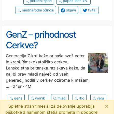
politični spori
papež leon xiv.
mednarodni odnosi
objavi
tvitaj
GenZ – prihodnost
Cerkve?
Generacija Z kot kaže prinaša svež veter
in krepi Rimskokatoliško cerkev.
Lanskoletna britanska raziskava kaže, da
naj bi prav mladi največ od vseh
generacij hodili v cerkev oziroma k mašam,
…
· 24ur · 4M
genz
vernik
mladi
rkc
vera
×
Spletna stran times.si za delovanje uporablja
katehumen
cerkev
fokus
verniki
piškotke z namenom štetja prometa in podpore