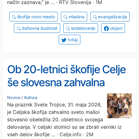
način zaznava," je …
· RTV Slovenija · 1M
škofija novo mesto
mladina
evangelizacija
duhovna budnost
sodelovanje
objavi
tvitaj
Ob 20-letnici škofije Celje
še slovesna zahvalna
maša
Novice
/
Kultura
Na praznik Svete Trojice, 31. maja 2026,
je Celjska škofija zahvalno sveto mašoi
slovesno obeležila 20. obletnico svojega
delovanja. V celjski stolnici so se zbrali verniki iz
vseh delov škofije …
· Celje.info · 2M