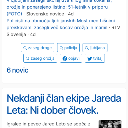
orožje in ponarejeno listino: 51-letnik v priporu
(FOTO)
· Slovenske novice · 4d
Policisti na območju ljubljanskih Most med hišnimi
preiskavami zasegli več kosov orožja in mamil
· RTV
Slovenija · 4d
zaseg droge
policija
ljubljana
zaseg orožja
objavi
tvitaj
6 novic
Nekdanji član ekipe Jareda
Leta: Ni dober človek.
Nima duše
Igralec in pevec Jared Leto se sooča z