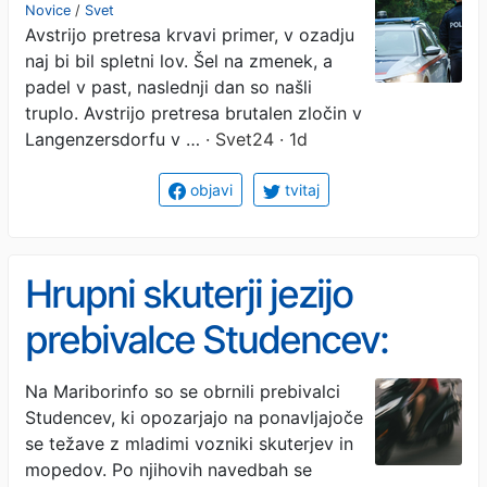
18-letnik
Novice
/
Svet
Avstrijo pretresa krvavi primer, v ozadju
naj bi bil spletni lov. Šel na zmenek, a
padel v past, naslednji dan so našli
truplo. Avstrijo pretresa brutalen zločin v
Langenzersdorfu v …
· Svet24 · 1d
objavi
tvitaj
Hrupni skuterji jezijo
prebivalce Studencev:
Mladi s predelanimi
Na Mariborinfo so se obrnili prebivalci
Studencev, ki opozarjajo na ponavljajoče
mopedi divjajo po mestu,
se težave z mladimi vozniki skuterjev in
ob prihodu policije zbežijo
mopedov. Po njihovih navedbah se