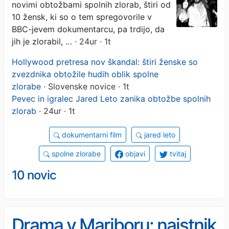
novimi obtožbami spolnih zlorab, štiri od
10 žensk, ki so o tem spregovorile v
BBC-jevem dokumentarcu, pa trdijo, da
jih je zlorabil, …
· 24ur · 1t
Hollywood pretresa nov škandal: štiri ženske so
zvezdnika obtožile hudih oblik spolne
zlorabe
· Slovenske novice · 1t
Pevec in igralec Jared Leto zanika obtožbe spolnih
zlorab
· 24ur · 1t
dokumentarni film
jared leto
spolne zlorabe
objavi
tvitaj
10 novic
Drama v Mariboru: najstnik