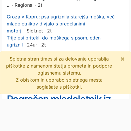
…
· Regional · 2t
Groza v Kopru: psa ugriznila starejša moška, več
mladoletnikov divjalo s predelanimi
motorji
· Siol.net · 2t
Trije psi pritekli do moškega s psom, eden
ugriznil
· 24ur · 2t
×
objavi
tvitaj
Spletna stran times.si za delovanje uporablja
piškotke z namenom štetja prometa in podpore
4 novice
oglasnemu sistemu.
Z obiskom in uporabo spletnega mesta
soglašate s piškotki.
Pogrešan mladoletnik iz
okolice Žalca
Novice
/
Črna kronika
Danes ponoči je odšel od doma v Grižah