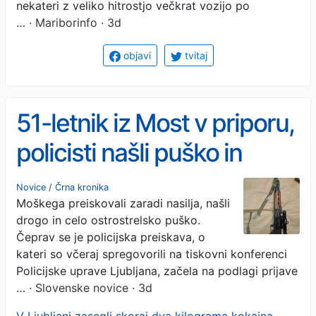
nekateri z veliko hitrostjo večkrat vozijo po
…
· Mariborinfo · 3d
objavi
tvitaj
51-letnik iz Most v priporu,
policisti našli puško in
skoraj dva kilograma
Novice
/
Črna kronika
Moškega preiskovali zaradi nasilja, našli
kokaina
drogo in celo ostrostrelsko puško.
Čeprav se je policijska preiskava, o
kateri so včeraj spregovorili na tiskovni konferenci
Policijske uprave Ljubljana, začela na podlagi prijave
…
· Slovenske novice · 3d
V Ljubljani zasegli skoraj dva kilograma kokaina,