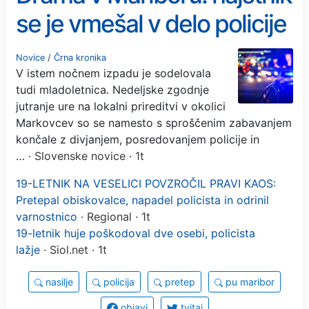
se je vmešal v delo policije
in začel množični pretep
Novice
/
Črna kronika
V istem nočnem izpadu je sodelovala
tudi mladoletnica. Nedeljske zgodnje
jutranje ure na lokalni prireditvi v okolici
Markovcev so se namesto s sproščenim zabavanjem
končale z divjanjem, posredovanjem policije in
…
· Slovenske novice · 1t
19-LETNIK NA VESELICI POVZROČIL PRAVI KAOS:
Pretepal obiskovalce, napadel policista in odrinil
varnostnico
· Regional · 1t
19-letnik huje poškodoval dve osebi, policista
lažje
· Siol.net · 1t
nasilje
policija
pretep
pu maribor
objavi
tvitaj