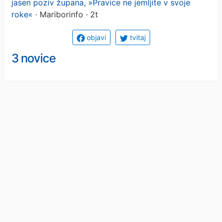
jasen poziv župana, »Pravice ne jemljite v svoje
roke«
· Mariborinfo · 2t
objavi
tvitaj
3 novice