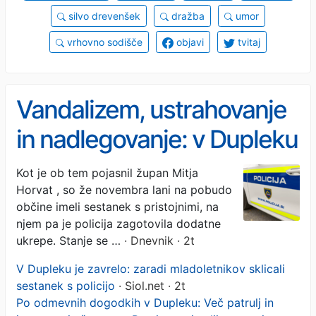
silvo drevenšek
dražba
umor
vrhovno sodišče
objavi
tvitaj
Vandalizem, ustrahovanje
in nadlegovanje: v Dupleku
dogovor o nadaljnjem
Kot je ob tem pojasnil župan Mitja
Horvat , so že novembra lani na pobudo
povečanem nadzoru
občine imeli sestanek s pristojnimi, na
njem pa je policija zagotovila dodatne
ukrepe. Stanje se …
· Dnevnik · 2t
V Dupleku je zavrelo: zaradi mladoletnikov sklicali
sestanek s policijo
· Siol.net · 2t
Po odmevnih dogodkih v Dupleku: Več patrulj in