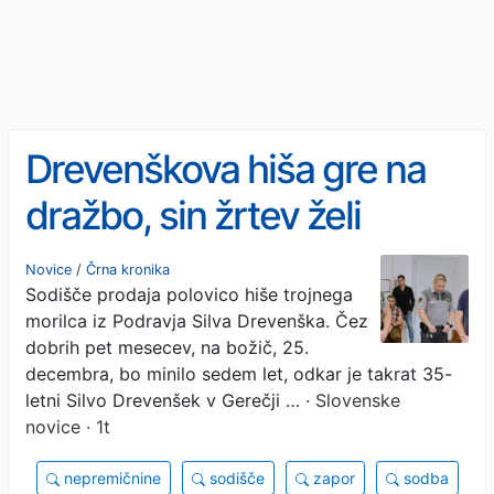
Drevenškova hiša gre na
dražbo, sin žrtev želi
izterjati več kot 74.000
Novice
/
Črna kronika
Sodišče prodaja polovico hiše trojnega
evrov
morilca iz Podravja Silva Drevenška. Čez
dobrih pet mesecev, na božič, 25.
decembra, bo minilo sedem let, odkar je takrat 35-
letni Silvo Drevenšek v Gerečji …
· Slovenske
novice · 1t
nepremičnine
sodišče
zapor
sodba