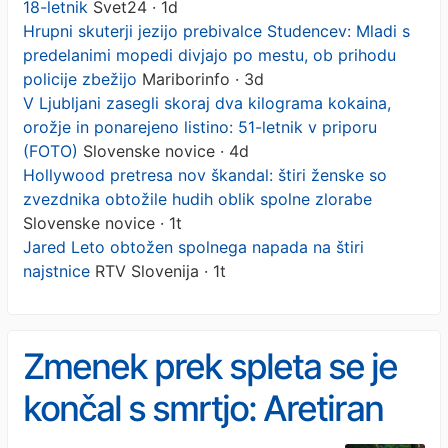
18-letnik
Svet24 · 1d
Hrupni skuterji jezijo prebivalce Studencev: Mladi s
predelanimi mopedi divjajo po mestu, ob prihodu
policije zbežijo
Mariborinfo · 3d
V Ljubljani zasegli skoraj dva kilograma kokaina,
orožje in ponarejeno listino: 51-letnik v priporu
(FOTO)
Slovenske novice · 4d
Hollywood pretresa nov škandal: štiri ženske so
zvezdnika obtožile hudih oblik spolne zlorabe
Slovenske novice · 1t
Jared Leto obtožen spolnega napada na štiri
najstnice
RTV Slovenija · 1t
Zmenek prek spleta se je
končal s smrtjo: Aretiran