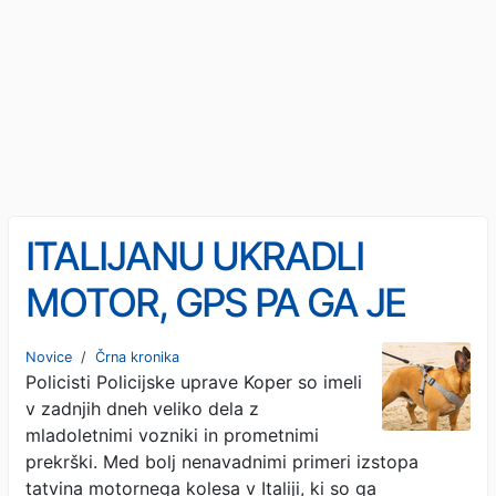
ITALIJANU UKRADLI
MOTOR, GPS PA GA JE
PRIPELJAL DO
Novice
/
Črna kronika
Policisti Policijske uprave Koper so imeli
PORTOROŽA: Ob njem pa
v zadnjih dneh veliko dela z
trije mladoletniki
mladoletnimi vozniki in prometnimi
prekrški. Med bolj nenavadnimi primeri izstopa
tatvina motornega kolesa v Italiji, ki so ga