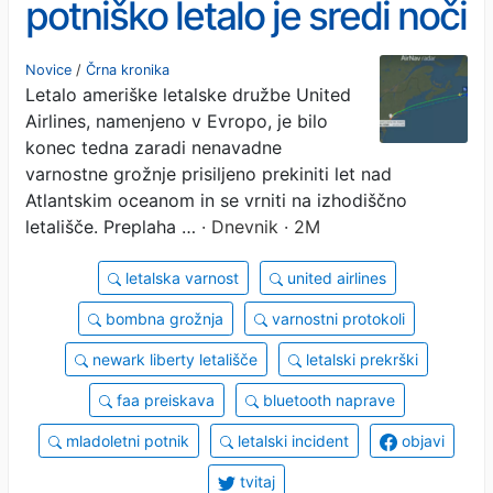
potniško letalo je sredi noči
razglasilo izredne razmere
Novice
/
Črna kronika
Letalo ameriške letalske družbe United
Airlines, namenjeno v Evropo, je bilo
konec tedna zaradi nenavadne
varnostne grožnje prisiljeno prekiniti let nad
Atlantskim oceanom in se vrniti na izhodiščno
letališče. Preplaha …
· Dnevnik · 2M
letalska varnost
united airlines
bombna grožnja
varnostni protokoli
newark liberty letališče
letalski prekrški
faa preiskava
bluetooth naprave
mladoletni potnik
letalski incident
objavi
tvitaj