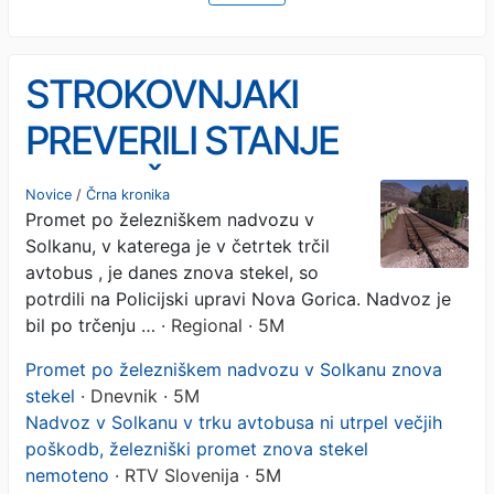
STROKOVNJAKI
PREVERILI STANJE
NESREČNEGA NADVOZA:
Novice
/
Črna kronika
Promet po železniškem nadvozu v
Železniški promet v
Solkanu, v katerega je v četrtek trčil
Solkanu znova stekel
avtobus , je danes znova stekel, so
potrdili na Policijski upravi Nova Gorica. Nadvoz je
(FOTO)
bil po trčenju …
· Regional · 5M
Promet po železniškem nadvozu v Solkanu znova
stekel
· Dnevnik · 5M
Nadvoz v Solkanu v trku avtobusa ni utrpel večjih
poškodb, železniški promet znova stekel
nemoteno
· RTV Slovenija · 5M