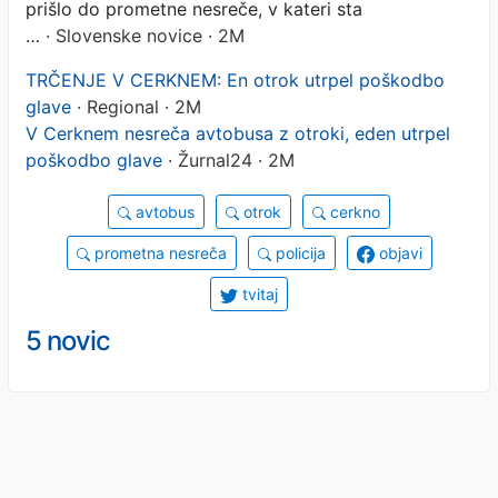
prišlo do prometne nesreče, v kateri sta
…
· Slovenske novice · 2M
TRČENJE V CERKNEM: En otrok utrpel poškodbo
glave
· Regional · 2M
V Cerknem nesreča avtobusa z otroki, eden utrpel
poškodbo glave
· Žurnal24 · 2M
avtobus
otrok
cerkno
prometna nesreča
policija
objavi
tvitaj
5 novic