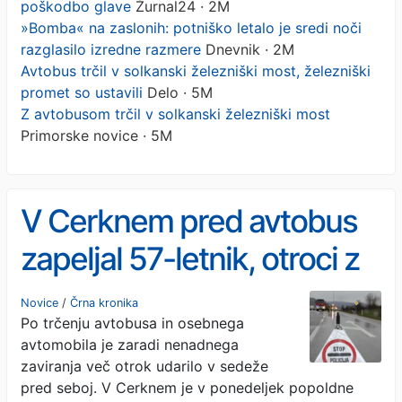
poškodbo glave
Žurnal24 · 2M
»Bomba« na zaslonih: potniško letalo je sredi noči
razglasilo izredne razmere
Dnevnik · 2M
Avtobus trčil v solkanski železniški most, železniški
promet so ustavili
Delo · 5M
Z avtobusom trčil v solkanski železniški most
Primorske novice · 5M
V Cerknem pred avtobus
zapeljal 57-letnik, otroci z
glavami udarili v sedeže,
Novice
/
Črna kronika
Po trčenju avtobusa in osebnega
eden poškodovan
avtomobila je zaradi nenadnega
zaviranja več otrok udarilo v sedeže
pred seboj. V Cerknem je v ponedeljek popoldne