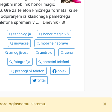
regibni mobilnik honor magic
6. Gre za telefon knjižnega formata, ki se
 odpiranjem iz klasičnega pametnega
elefona spremeni v …
· Dnevnik · 3t
tehnologija
honor magic v6
inovacije
mobilne naprave
zmogljivost
android
cena
fotografija
pametni telefoni
prepogljivi telefon
objavi
tvitaj
×
dpore oglasnemu sistemu.