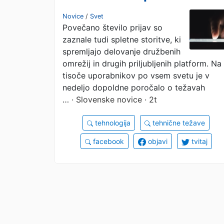
brez dostopa, če se
Novice
/
Svet
Povečano število prijav so
vam prikaže to
zaznale tudi spletne storitve, ki
sporočilo, nikar ne
spremljajo delovanje družbenih
omrežij in drugih priljubljenih platform. Na
storite teh dveh stvar
tisoče uporabnikov po vsem svetu je v
nedeljo dopoldne poročalo o težavah
…
· Slovenske novice · 2t
tehnologija
tehnične težave
facebook
objavi
tvitaj