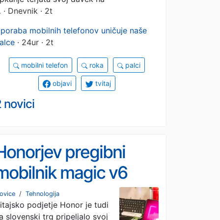
…
· Dnevnik · 2t
poraba mobilnih telefonov uničuje naše
alce
· 24ur · 2t
mobilni telefon
roka
palci
objavi
tvitaj
 novici
Honorjev pregibni
mobilnik magic v6
ovice
/
Tehnologija
itajsko podjetje Honor je tudi
a slovenski trg pripeljalo svoj