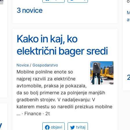
o
3 novice
M
a
Kako in kaj, ko
električni bager sredi
mesta izprazni
Novice
/
Gospodarstvo
Mobilne polnilne enote so
baterijo
2
najprej razvili za električne
avtomobile, praksa je pokazala,
da so bolj primerne za polnjenje manjših
gradbenih strojev. V nadaljevanju: V
katerem mestu so naredili preizkus mobilne
…
· Finance · 2t
v
objavi
tvitaj