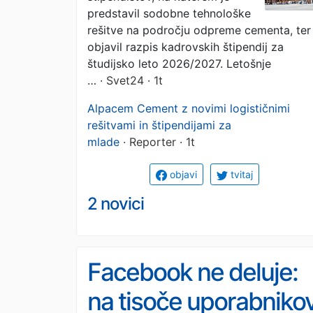
objavil razpis
predstavil sodobne tehnološke
rešitve na področju odpreme cementa, ter
kadrovskih štipendij
objavil razpis kadrovskih štipendij za
študijsko leto 2026/2027. Letošnje
…
· Svet24 · 1t
Alpacem Cement z novimi logističnimi
rešitvami in štipendijami za
mlade
· Reporter · 1t
objavi
tvitaj
2 novici
Facebook ne deluje:
na tisoče uporabniko