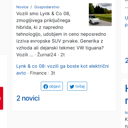
marsikaterega
Novice
/
Gospodarstvo
Vozili smo Lynk & Co 08,
dozdajšnjega
U
zmogljivega priključnega
p
navdušenca nad
hibrida, ki z napredno
tehnologijo, udobjem in ceno neposredno
tiguanom
izziva evropske SUV prvake. Generika z
vzhoda ali dejanski tekmec VW tiguana?
Vozili …
· Žurnal24 · 2t
2
Lynk & co 08: vozili ga boste kot električni
avto
· Finance · 3t
objavi
tvitaj
2 novici
N
K
n