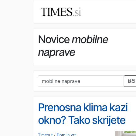
Novice
mobilne
naprave
Išči
Prenosna klima kazi
okno? Tako skrijete
tesnilo
Timeout
/
Dom in vrt