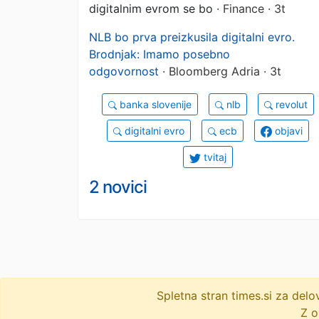
digitalnim evrom se bo
· Finance · 3t
NLB bo prva preizkusila digitalni evro.
Brodnjak: Imamo posebno
odgovornost
· Bloomberg Adria · 3t
banka slovenije
nlb
revolut
digitalni evro
ecb
objavi
tvitaj
2 novici
Spletna stran times.si za de
Z o