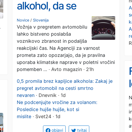
n
alkohol, da se
A
s
reakcijski čas lahko
Novice
/
Slovenija
k
.
Vožnja v pregretem avtomobilu
podaljša tudi za do
A
lahko bistveno poslabša
r
50-odstotkov. Kako
voznikovo zbranost in podaljša
R
reakcijski čas. Na Agenciji za varnost
se mu izogniti?
prometa zato opozarjajo, da je pravilna
uporaba klimatske naprave v poletni vročini
pomemben …
· Avto magazin · 21h
0,5 promila brez kapljice alkohola: Zakaj je
pregret avtomobil na cesti smrtno
nevaren
· Dnevnik · 1d
N
Ne podcenjujte vročine za volanom:
m
Posledice hujše hujše, kot si
i
mislite
· Svet24 · 1d
k
a
objavi
tvitaj