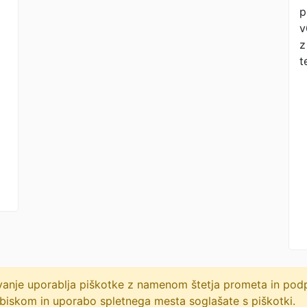
p
v
z
t
lovanje uporablja piškotke z namenom štetja prometa in po
biskom in uporabo spletnega mesta soglašate s piškotki.