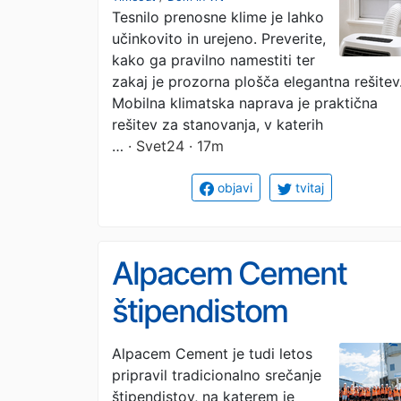
Tesnilo prenosne klime je lahko
učinkovito in urejeno. Preverite,
kako ga pravilno namestiti ter
zakaj je prozorna plošča elegantna rešitev
Mobilna klimatska naprava je praktična
rešitev za stanovanja, v katerih
…
· Svet24 · 17m
objavi
tvitaj
Alpacem Cement
štipendistom
predstavil sodobne
Alpacem Cement je tudi letos
pripravil tradicionalno srečanje
logistične rešitve in
štipendistov, na katerem je