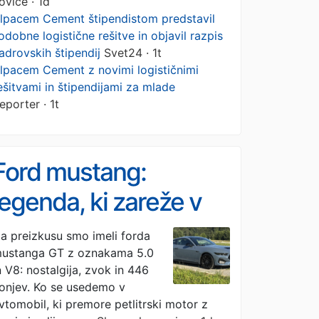
ovice · 1d
lpacem Cement štipendistom predstavil
odobne logistične rešitve in objavil razpis
adrovskih štipendij
Svet24 · 1t
lpacem Cement z novimi logističnimi
ešitvami in štipendijami za mlade
eporter · 1t
Ford mustang:
legenda, ki zareže v
avtomobilsko dušo
a preizkusu smo imeli forda
ustanga GT z oznakama 5.0
(FOTO)
n V8: nostalgija, zvok in 446
onjev. Ko se usedemo v
vtomobil, ki premore petlitrski motor z