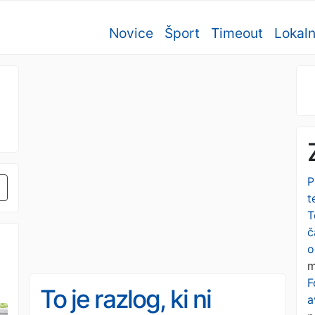
Novice
Šport
Timeout
Lokal
P
t
T
č
o
m
F
To je razlog, ki ni
a