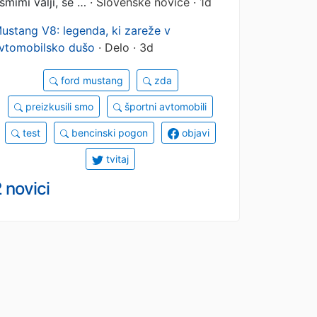
smimi valji, se …
· Slovenske novice · 1d
ustang V8: legenda, ki zareže v
vtomobilsko dušo
· Delo · 3d
ford mustang
zda
preizkusili smo
športni avtomobili
test
bencinski pogon
objavi
tvitaj
 novici