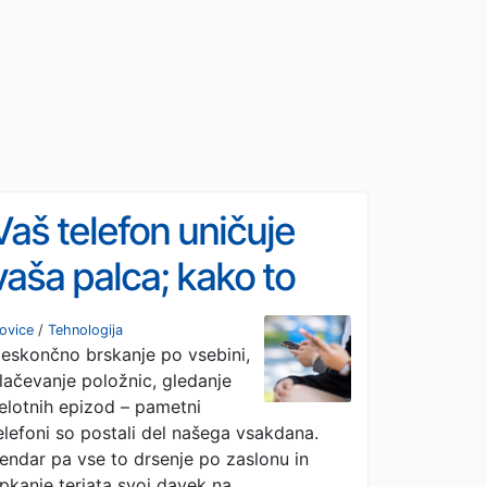
Vaš telefon uničuje
vaša palca; kako to
preprečiti?
ovice
/
Tehnologija
eskončno brskanje po vsebini,
lačevanje položnic, gledanje
elotnih epizod – pametni
elefoni so postali del našega vsakdana.
endar pa vse to drsenje po zaslonu in
ipkanje terjata svoj davek na