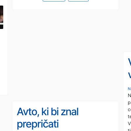
N
N
p
Avto, ki bi znal
c
t
prepričati
V
t