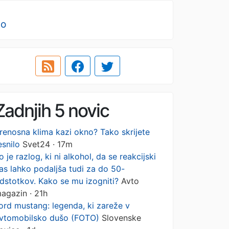
no
Zadnjih 5 novic
renosna klima kazi okno? Tako skrijete
esnilo
Svet24 · 17m
o je razlog, ki ni alkohol, da se reakcijski
as lahko podaljša tudi za do 50-
dstotkov. Kako se mu izogniti?
Avto
agazin · 21h
ord mustang: legenda, ki zareže v
vtomobilsko dušo (FOTO)
Slovenske