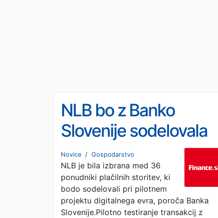
NLB bo z Banko
Slovenije sodelovala
pri pilotu digitalnega
Novice
/
Gospodarstvo
NLB je bila izbrana med 36
evra
ponudniki plačilnih storitev, ki
bodo sodelovali pri pilotnem
projektu digitalnega evra, poroča Banka
Slovenije.Pilotno testiranje transakcij z