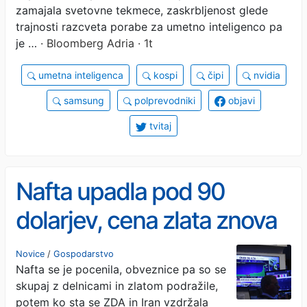
zamajala svetovne tekmece, zaskrbljenost glede
trajnosti razcveta porabe za umetno inteligenco pa
je …
· Bloomberg Adria · 1t
umetna inteligenca
kospi
čipi
nvidia
samsung
polprevodniki
objavi
tvitaj
Nafta upadla pod 90
dolarjev, cena zlata znova
narašča
Novice
/
Gospodarstvo
Nafta se je pocenila, obveznice pa so se
skupaj z delnicami in zlatom podražile,
potem ko sta se ZDA in Iran vzdržala