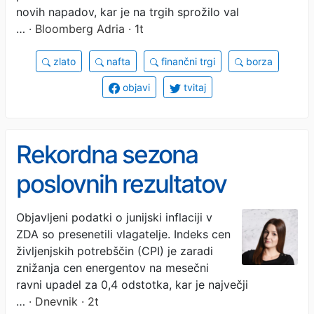
novih napadov, kar je na trgih sprožilo val
…
· Bloomberg Adria · 1t
zlato
nafta
finančni trgi
borza
objavi
tvitaj
Rekordna sezona
poslovnih rezultatov
ameriških bank
Objavljeni podatki o junijski inflaciji v
ZDA so presenetili vlagatelje. Indeks cen
življenjskih potrebščin (CPI) je zaradi
znižanja cen energentov na mesečni
ravni upadel za 0,4 odstotka, kar je največji
…
· Dnevnik · 2t