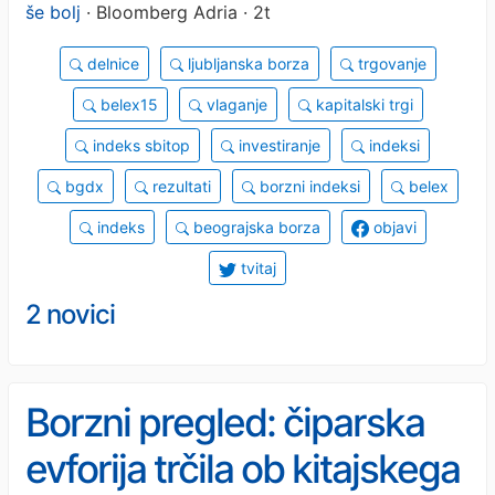
še bolj
· Bloomberg Adria · 2t
delnice
ljubljanska borza
trgovanje
belex15
vlaganje
kapitalski trgi
indeks sbitop
investiranje
indeksi
bgdx
rezultati
borzni indeksi
belex
indeks
beograjska borza
objavi
tvitaj
2 novici
Borzni pregled: čiparska
evforija trčila ob kitajskega