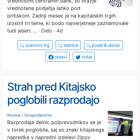
vrednostmi centralnih bank, so dražje
vrednotena podjetja lahko pod
pritiskom. Zadnji mesec je na kapitalskih trgih
izostril tri teme, ki bodo najverjetneje zaznamovale
tudi jesen: …
· Delo · 4d
svetovni trg
delnice
posel & denar
objavi
tvitaj
Strah pred Kitajsko
poglobili razprodajo
čiparjev
Novice
/
Gospodarstvo
Razprodaja delnic polprevodnikov se je
v torek poglobila, saj so znaki kitajskega
napredka v napredni izdelavi čipov