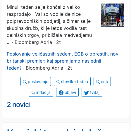
zmaja
Minuli teden se je končal z veliko
razprodajo . Val so vodile delnice
polprevodniških podjetij, s čimer se je
skupina družb, ki je letos vodila rast
delniških trgov, približala medvedjemu
…
· Bloomberg Adria · 2t
Poslovanje veličastnih sedem, ECB o obrestih, novi
britanski premier: kaj spremljamo naslednji
teden?
· Bloomberg Adria · 2t
poslovanje
številke tedna
ecb
inflacija
objavi
tvitaj
2 novici