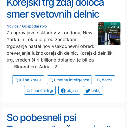
Korejski trg zdaj določa
smer svetovnih delnic
Novice
/
Gospodarstvo
Za upravljavce skladov v Londonu, New
Yorku in Tokiu je pred začetkom
trgovanja nastal nov vsakodnevni obred:
preverjanje južnokorejskih delnic. Korejski delniški
trg, vreden štiri bilijone dolarjev, je bil za
…
· Bloomberg Adria · 2t
južna koreja
umetna inteligenca
borza
finančni trgi
objavi
tvitaj
So pobesneli psi