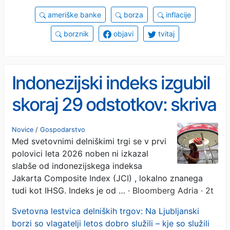
ameriške banke
borza
inflacije
borznik
objavi
tvitaj
Indonezijski indeks izgubil
skoraj 29 odstotkov: skriva
padec JCI naložbeno
Novice
/
Gospodarstvo
Med svetovnimi delniškimi trgi se v prvi
priložnost?
polovici leta 2026 noben ni izkazal
slabše od indonezijskega indeksa
Jakarta Composite Index (JCI) , lokalno znanega
tudi kot IHSG. Indeks je od …
· Bloomberg Adria · 2t
Svetovna lestvica delniških trgov: Na Ljubljanski
borzi so vlagatelji letos dobro služili – kje so služili