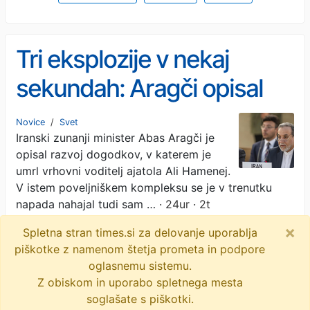
Tri eksplozije v nekaj
sekundah: Aragči opisal
napad na državni vrh
Novice
/
Svet
Iranski zunanji minister Abas Aragči je
opisal razvoj dogodkov, v katerem je
umrl vrhovni voditelj ajatola Ali Hamenej.
V istem poveljniškem kompleksu se je v trenutku
napada nahajal tudi sam …
· 24ur · 2t
×
Spletna stran times.si za delovanje uporablja
abas aragči
napad
vojna v iranu
piškotke z namenom štetja prometa in podpore
objavi
tvitaj
oglasnemu sistemu.
Z obiskom in uporabo spletnega mesta
soglašate s piškotki.