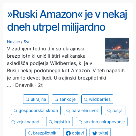
»Ruski Amazon« je v nekaj
dneh utrpel milijardno
škodo: uničeno tudi
Novice
/
Svet
V zadnjem tednu dni so ukrajinski
skladišče v bližini Moskve
brezpilotniki uničili štiri velikanska
skladišča podjetja Wildberries, ki je v
Rusiji nekaj podobnega kot Amazon. V teh napadih
je umrlo devet ljudi. Ukrajinski brezpilotniki
…
· Dnevnik · 2t
ukrajina
sankcije
wildberries
gospodarska škoda
paralelni uvoz
rusija
vojni napadi
logistika
spletno nakupovanje
brezpilotniki
objavi
tvitaj