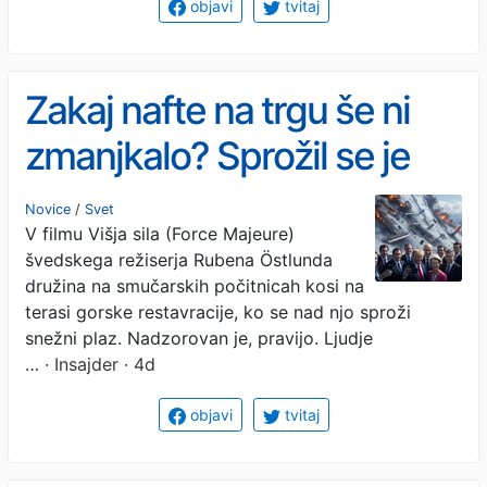
objavi
tvitaj
Zakaj nafte na trgu še ni
zmanjkalo? Sprožil se je
plaz, ob katerem pa se
Novice
/
Svet
V filmu Višja sila (Force Majeure)
državniki zgolj -
švedskega režiserja Rubena Östlunda
fotografirajo...
družina na smučarskih počitnicah kosi na
terasi gorske restavracije, ko se nad njo sproži
snežni plaz. Nadzorovan je, pravijo. Ljudje
…
· Insajder · 4d
objavi
tvitaj