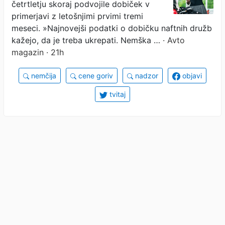
četrtletju skoraj podvojile dobiček v
primerjavi z letošnjimi prvimi tremi
meseci. »Najnovejši podatki o dobičku naftnih družb
kažejo, da je treba ukrepati. Nemška …
· Avto
magazin · 21h
nemčija
cene goriv
nadzor
objavi
tvitaj