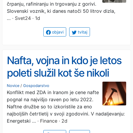
črpanju, rafiniranju in trgovanju z gorivi.
Slovenski voznik, ki danes natoči 50 litrov dizla,
…
· Svet24 · 1d
objavi
tvitaj
Nafta, vojna in kdo je letos
poleti služil kot še nikoli
Novice
/
Gospodarstvo
Konflikt med ZDA in Iranom je cene nafte
pognal na najvišjo raven po letu 2022.
Naftne družbe so to izkoristile za eno
najboljših četrtletij v svoji zgodovini. V nadaljevanju:
Energetski …
· Finance · 2d