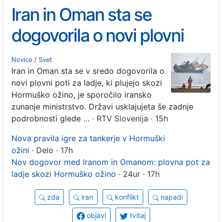
Iran in Oman sta se
dogovorila o novi plovni
poti skozi Hormuško ožino
Novice
/
Svet
Iran in Oman sta se v sredo dogovorila o
novi plovni poti za ladje, ki plujejo skozi
Hormuško ožino, je sporočilo iransko
zunanje ministrstvo. Državi usklajujeta še zadnje
podrobnosti glede …
· RTV Slovenija · 15h
Nova pravila igre za tankerje v Hormuški
ožini
· Delo · 17h
Nov dogovor med Iranom in Omanom: plovna pot za
ladje skozi Hormuško ožino
· 24ur · 17h
zda
iran
konflikt
napadi
objavi
tvitaj