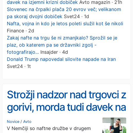
davek na izjemni krizni dobiček
Avto magazin · 21h
Slovenec na črpalki plača 20 evrov več; velikanom
pa skoraj dvojni dobiček
Svet24 · 1d
Nafta, vojna in kdo je letos poleti služil kot še nikoli
Finance · 2d
Zakaj nafte na trgu še ni zmanjkalo? Sprožil se je
plaz, ob katerem pa se državniki zgolj -
fotografirajo...
Insajder · 4d
Donald Trump napovedal silovite napade na Iran
Svet24 · 1t
Strožji nadzor nad trgovci z
gorivi, morda tudi davek na
izjemni krizni dobiček
Novice
/
Avto
V Nemčiji so naftne družbe v drugem