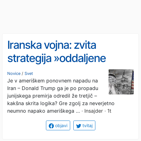
Iranska vojna: zvita
strategija »oddaljene
blokade« in ropa neumnih
Novice
/
Svet
Je v ameriškem ponovnem napadu na
zaveznikov - ali samomor
Iran – Donald Trump ga je po propadu
ZDA?
junijskega premirja odredil že tretjič –
kakšna skrita logika? Gre zgolj za neverjetno
neumno napako ameriškega …
· Insajder · 1t
objavi
tvitaj