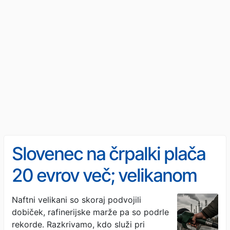
Slovenec na črpalki plača
20 evrov več; velikanom
pa skoraj dvojni dobiček
Naftni velikani so skoraj podvojili
dobiček, rafinerijske marže pa so podrle
rekorde. Razkrivamo, kdo služi pri