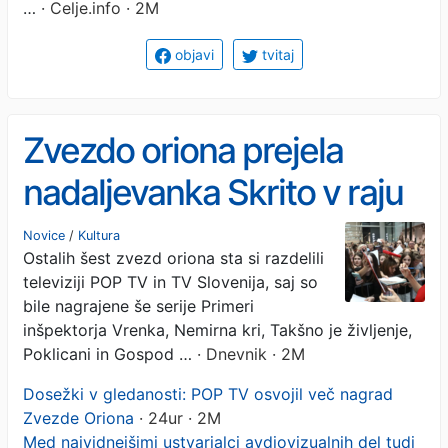
…
· Celje.info · 2M
objavi
tvitaj
Zvezdo oriona prejela
nadaljevanka Skrito v raju
Novice
/
Kultura
Ostalih šest zvezd oriona sta si razdelili
televiziji POP TV in TV Slovenija, saj so
bile nagrajene še serije Primeri
inšpektorja Vrenka, Nemirna kri, Takšno je življenje,
Poklicani in Gospod …
· Dnevnik · 2M
Dosežki v gledanosti: POP TV osvojil več nagrad
Zvezde Oriona
· 24ur · 2M
Med najvidnejšimi ustvarjalci avdiovizualnih del tudi