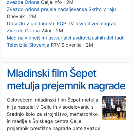
zvezde Oriona
Celje.info · 2M
Zvezdo oriona prejela nadaljevanka Skrito v raju
Dnevnik · 2M
Dosežki v gledanosti: POP TV osvojil več nagrad
Zvezde Oriona
24ur · 2M
Med najvidnejšimi ustvarjalci avdiovizualnih del tudi
Televizija Slovenija
RTV Slovenija · 2M
Mladinski film Šepet
metulja prejemnik nagrade
pete zvezde Oriona
Celovečerni mladinski film Šepet metulja,
ki je nastajal v Celju in v sodelovanju s
Srednjo šolo za strojništvo, mehatroniko
in medije s Šolskega centra Celje,
prejemnik prestižne nagrade pete zvezde