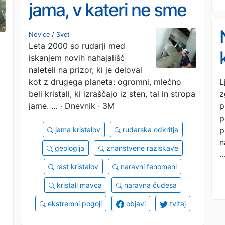
jama, v kateri ne sme
nihče ostati dlje kot 15
Novice
/
Svet
Leta 2000 so rudarji med
minut
iskanjem novih nahajališč
naleteli na prizor, ki je deloval
L
kot z drugega planeta: ogromni, mlečno
z
beli kristali, ki izraščajo iz sten, tal in stropa
p
jame. …
· Dnevnik · 3M
p
p
jama kristalov
rudarska odkritja
n
geologija
znanstvene raziskave
rast kristalov
naravni fenomeni
kristali mavca
naravna čudesa
ekstremni pogoji
objavi
tvitaj