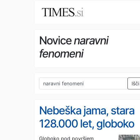
Novice
naravni
fenomeni
Išči
Nebeška jama, stara
128.000 let, globoko
pod zemljo skriva
Globoko pod površjem