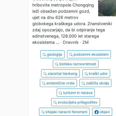
hribovite metropole Chongqing
podzemni gozd
leži obsežen podzemni gozd,
ujet na dnu 626 metrov
globokega kraškega udora. Znanstveniki
zdaj opozarjajo, da bi odpiranje tega
edinstvenega, 128.000 let starega
ekosistema …
· Dnevnik · 2M
geologija
podzemni ekosistem
biotska raznovrstnost
xiaozhai tiankeng
kraški udor
endemične vrste
zaščita okolja
turizem in narava
evolucijska prilagoditev
kitajski naravni fenomeni
objavi