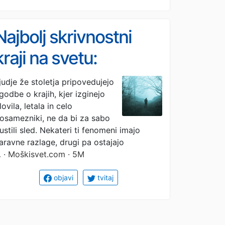
Najbolj skrivnostni
kraji na svetu:
izginotja, ki še danes
judje že stoletja pripovedujejo
godbe o krajih, kjer izginejo
nimajo razlage
lovila, letala in celo
osamezniki, ne da bi za sabo
ustili sled. Nekateri ti fenomeni imajo
aravne razlage, drugi pa ostajajo
…
· Moškisvet.com · 5M
objavi
tvitaj