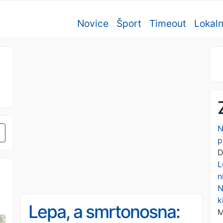
Novice
Šport
Timeout
Lokal
N
p
D
L
n
N
k
Lepa, a smrtonosna:
M