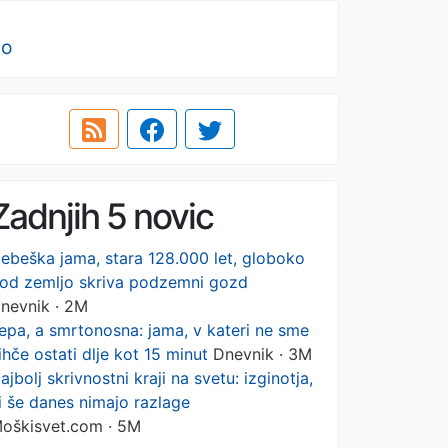
no
Zadnjih 5 novic
ebeška jama, stara 128.000 let, globoko
od zemljo skriva podzemni gozd
nevnik · 2M
epa, a smrtonosna: jama, v kateri ne sme
ihče ostati dlje kot 15 minut
Dnevnik · 3M
ajbolj skrivnostni kraji na svetu: izginotja,
i še danes nimajo razlage
oškisvet.com · 5M