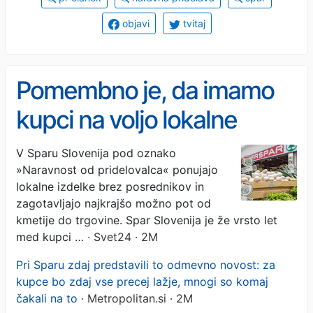
objavi
tvitaj
Pomembno je, da imamo
kupci na voljo lokalne
izdelke
V Sparu Slovenija pod oznako
»Naravnost od pridelovalca« ponujajo
lokalne izdelke brez posrednikov in
zagotavljajo najkrajšo možno pot od
kmetije do trgovine. Spar Slovenija je že vrsto let
med kupci …
· Svet24 · 2M
Pri Sparu zdaj predstavili to odmevno novost: za
kupce bo zdaj vse precej lažje, mnogi so komaj
čakali na to
· Metropolitan.si · 2M