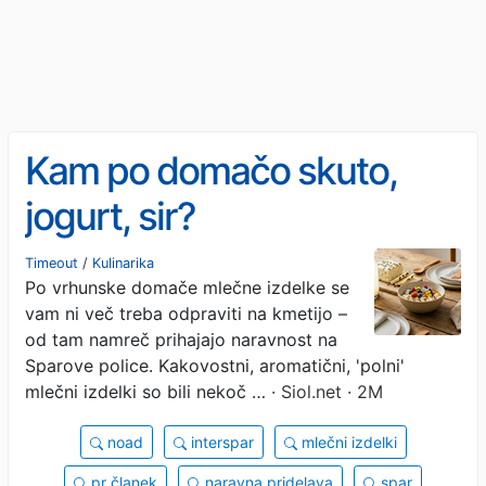
Kam po domačo skuto,
jogurt, sir?
Timeout
/
Kulinarika
Po vrhunske domače mlečne izdelke se
vam ni več treba odpraviti na kmetijo –
od tam namreč prihajajo naravnost na
Sparove police. Kakovostni, aromatični, 'polni'
mlečni izdelki so bili nekoč …
· Siol.net · 2M
noad
interspar
mlečni izdelki
pr članek
naravna pridelava
spar