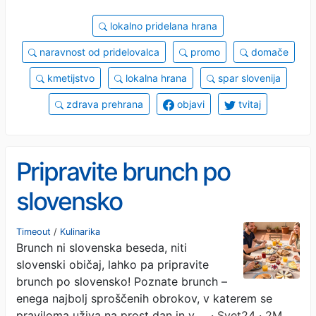
lokalno pridelana hrana
naravnost od pridelovalca
promo
domače
kmetijstvo
lokalna hrana
spar slovenija
zdrava prehrana
objavi
tvitaj
Pripravite brunch po
slovensko
Timeout
/
Kulinarika
Brunch ni slovenska beseda, niti
slovenski običaj, lahko pa pripravite
brunch po slovensko! Poznate brunch –
enega najbolj sproščenih obrokov, v katerem se
praviloma uživa na prost dan in v …
· Svet24 · 2M