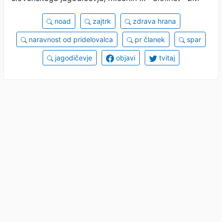
noad
zajtrk
zdrava hrana
naravnost od pridelovalca
pr članek
spar
jagodičevje
objavi
tvitaj