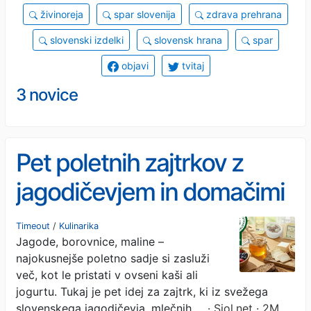
živinoreja
spar slovenija
zdrava prehrana
slovenski izdelki
slovensk hrana
spar
objavi
tvitaj
3 novice
Pet poletnih zajtrkov z
jagodičevjem in domačimi
mlečnimi izdelki
Timeout
/
Kulinarika
Jagode, borovnice, maline –
najokusnejše poletno sadje si zasluži
več, kot le pristati v ovseni kaši ali
jogurtu. Tukaj je pet idej za zajtrk, ki iz svežega
slovenskega jagodičevja, mlečnih …
· Siol.net · 2M