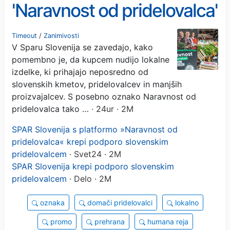
'Naravnost od pridelovalca'
krepi podporo slovenskim
Timeout
/
Zanimivosti
V Sparu Slovenija se zavedajo, kako
pridelovalcem
pomembno je, da kupcem nudijo lokalne
izdelke, ki prihajajo neposredno od
slovenskih kmetov, pridelovalcev in manjših
proizvajalcev. S posebno oznako Naravnost od
pridelovalca tako …
· 24ur · 2M
SPAR Slovenija s platformo »Naravnost od
pridelovalca« krepi podporo slovenskim
pridelovalcem
· Svet24 · 2M
SPAR Slovenija krepi podporo slovenskim
pridelovalcem
· Delo · 2M
oznaka
domači pridelovalci
lokalno
promo
prehrana
humana reja