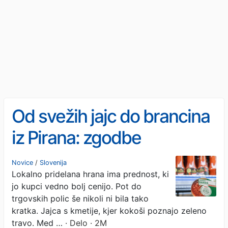
Od svežih jajc do brancina
iz Pirana: zgodbe
slovenskih pridelovalcev
Novice
/
Slovenija
Lokalno pridelana hrana ima prednost, ki
jo kupci vedno bolj cenijo. Pot do
trgovskih polic še nikoli ni bila tako
kratka. Jajca s kmetije, kjer kokoši poznajo zeleno
travo. Med …
· Delo · 2M