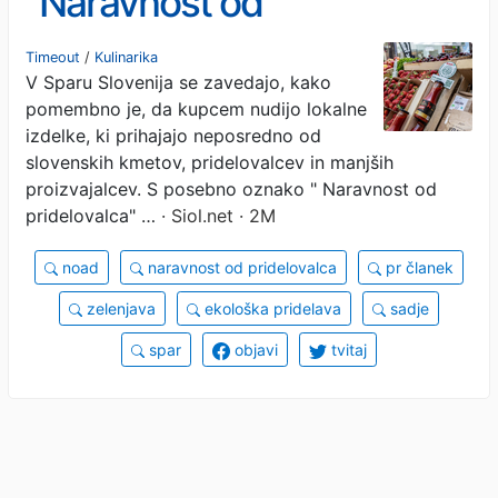
"Naravnost od
pridelovalca" krepi
Timeout
/
Kulinarika
V Sparu Slovenija se zavedajo, kako
podporo slovenskim
pomembno je, da kupcem nudijo lokalne
pridelovalcem
izdelke, ki prihajajo neposredno od
slovenskih kmetov, pridelovalcev in manjših
proizvajalcev. S posebno oznako " Naravnost od
pridelovalca" …
· Siol.net · 2M
noad
naravnost od pridelovalca
pr članek
zelenjava
ekološka pridelava
sadje
spar
objavi
tvitaj