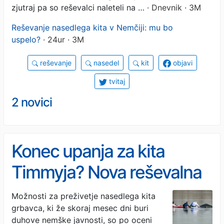
zjutraj pa so reševalci naleteli na …
· Dnevnik · 3M
Reševanje nasedlega kita v Nemčiji: mu bo
uspelo?
· 24ur · 3M
reševanje
nasedel
kit
objavi
tvitaj
2 novici
Konec upanja za kita
Timmyja? Nova reševalna
akcija razdelila
Možnosti za preživetje nasedlega kita
grbavca, ki že skoraj mesec dni buri
strokovnjake
duhove nemške javnosti, so po oceni