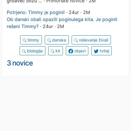
grbavec blizu …
· Primorske novice · 2M
Potrjeno: Timmy je poginil
· 24ur · 2M
Ob danski obali opazili poginulega kita. Je poginil
rešeni Timmy?
· 24ur · 2M
timmy
danska
reševanje živali
biologija
kit
objavi
tvitaj
3 novice