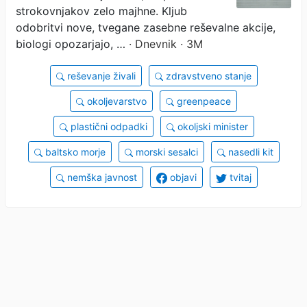
strokovnjakov zelo majhne. Kljub
odobritvi nove, tvegane zasebne reševalne akcije,
biologi opozarjajo, …
· Dnevnik · 3M
reševanje živali
zdravstveno stanje
okoljevarstvo
greenpeace
plastični odpadki
okoljski minister
baltsko morje
morski sesalci
nasedli kit
nemška javnost
objavi
tvitaj