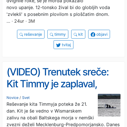
dvignile roke, se je morda pokazalo
novo upanje. 12-tonsko žival bi do globljih voda
'zvlekli' s posebnim plovilom s ploščatim dnom.
…
· 24ur · 3M
reševanje
timmy
kit
objavi
tvitaj
(VIDEO) Trenutek sreče:
Kit Timmy je zaplaval,
usmerjajo ga na varno
Novice
/
Svet
Reševanje kita Timmyja poteka že 21.
dan. Kit je še vedno v Wismarskem
zalivu na obali Baltskega morja v nemški
zvezni deželi Mecklenburg-Predpomorjansko. Danes