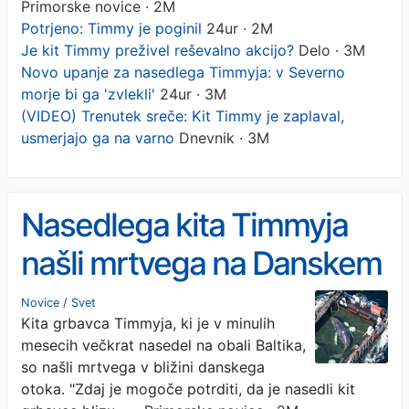
Primorske novice · 2M
Potrjeno: Timmy je poginil
24ur · 2M
Je kit Timmy preživel reševalno akcijo?
Delo · 3M
Novo upanje za nasedlega Timmyja: v Severno
morje bi ga 'zvlekli'
24ur · 3M
(VIDEO) Trenutek sreče: Kit Timmy je zaplaval,
usmerjajo ga na varno
Dnevnik · 3M
Nasedlega kita Timmyja
našli mrtvega na Danskem
Novice
/
Svet
Kita grbavca Timmyja, ki je v minulih
mesecih večkrat nasedel na obali Baltika,
so našli mrtvega v bližini danskega
otoka. "Zdaj je mogoče potrditi, da je nasedli kit