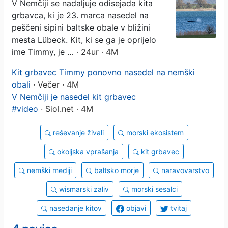
V Nemčiji se nadaljuje odisejada kita
grbavca, ki je 23. marca nasedel na
peščeni sipini baltske obale v bližini
mesta Lübeck. Kit, ki se ga je oprijelo
ime Timmy, je …
· 24ur · 4M
Kit grbavec Timmy ponovno nasedel na nemški
obali
· Večer · 4M
V Nemčiji je nasedel kit grbavec
#video
· Siol.net · 4M
reševanje živali
morski ekosistem
okoljska vprašanja
kit grbavec
nemški mediji
baltsko morje
naravovarstvo
wismarski zaliv
morski sesalci
nasedanje kitov
objavi
tvitaj