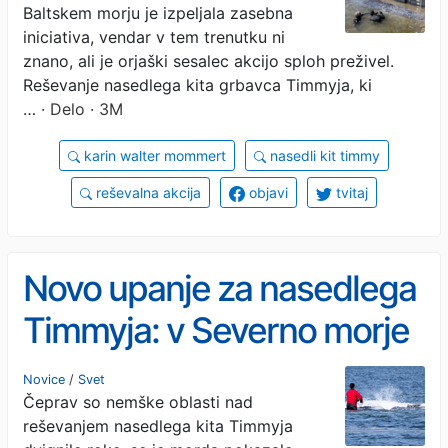
Baltskem morju je izpeljala zasebna
iniciativa, vendar v tem trenutku ni
znano, ali je orjaški sesalec akcijo sploh preživel.
Reševanje nasedlega kita grbavca Timmyja, ki
…
· Delo · 3M
karin walter mommert
nasedli kit timmy
reševalna akcija
objavi
tvitaj
Novo upanje za nasedlega
Timmyja: v Severno morje
bi ga 'zvlekli'
Novice
/
Svet
Čeprav so nemške oblasti nad
reševanjem nasedlega kita Timmyja