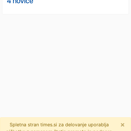
4 novice
×
Spletna stran times.si za delovanje uporablja