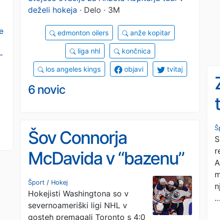
deželi hokeja
· Delo · 3M
e
edmonton oilers
anže kopitar
liga nhl
končnica
-
los angeles kings
objavi
tvitaj
6 novic
Š
Šov Connorja
S
r
McDavida v “bazenu”
A
morskih psov
m
Šport
/
Hokej
n
Hokejisti Washingtona so v
severnoameriški ligi NHL v
gosteh premagali Toronto s 4:0