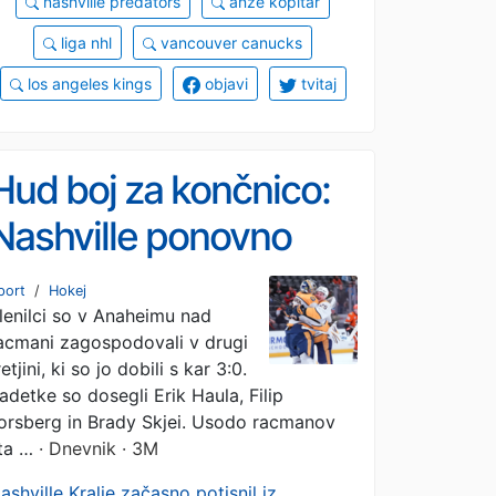
nashville predators
anže kopitar
liga nhl
vancouver canucks
los angeles kings
objavi
tvitaj
Hud boj za končnico:
Nashville ponovno
pred Los Angelesom
port
/
Hokej
lenilci so v Anaheimu nad
acmani zagospodovali v drugi
retjini, ki so jo dobili s kar 3:0.
adetke so dosegli Erik Haula, Filip
orsberg in Brady Skjei. Usodo racmanov
ta …
· Dnevnik · 3M
ashville Kralje začasno potisnil iz