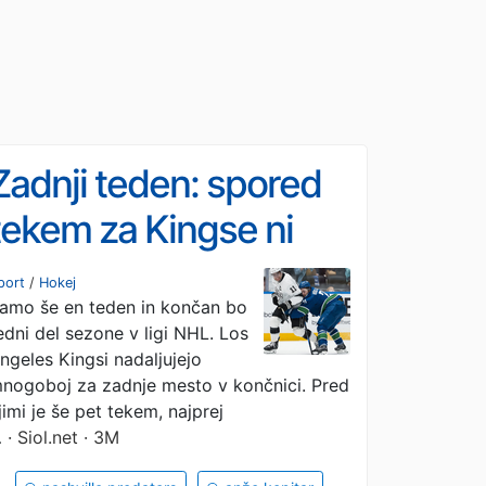
Zadnji teden: spored
tekem za Kingse ni
zahteven
port
/
Hokej
amo še en teden in končan bo
edni del sezone v ligi NHL. Los
ngeles Kingsi nadaljujejo
nogoboj za zadnje mesto v končnici. Pred
jimi je še pet tekem, najprej
…
· Siol.net · 3M