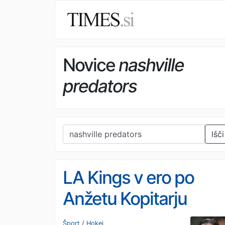
Novice
nashville
predators
Išči
LA Kings v ero po
Anžetu Kopitarju
vstopajo z novim
Šport
/
Hokej