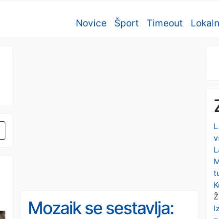
Novice
Šport
Timeout
Lokal
L
v
L
M
t
K
Ž
Mozaik se sestavlja:
I