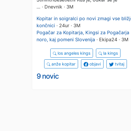
…
· Dnevnik · 3M
Kopitar in soigralci po novi zmagi vse bližj
končnici
· 24ur · 3M
Pogačar za Kopitarja, Kingsi za Pogačarja 
noro, kaj pomeni Slovenija
· Ekipa24 · 3M
los angeles kings
la kings
anže kopitar
objavi
tvitaj
9 novic