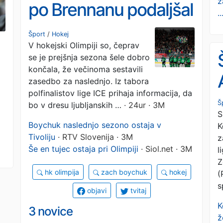
z
po Brennanu podaljšal
..
tudi Boychuk
Šport
/
Hokej
V hokejski Olimpiji so, čeprav
se je prejšnja sezona šele dobro
končala, že večinoma sestavili
zasedbo za naslednjo. Iz tabora
polfinalistov lige ICE prihaja informacija, da
Š
bo v dresu ljubljanskih …
· 24ur · 3M
S
Boychuk naslednjo sezono ostaja v
K
Tivoliju
· RTV Slovenija · 3M
z
Še en tujec ostaja pri Olimpiji
· Siol.net · 3M
l
Z
hk olimpija
zach boychuk
hokej
(
s
objavi
tvitaj
K
3 novice
ž