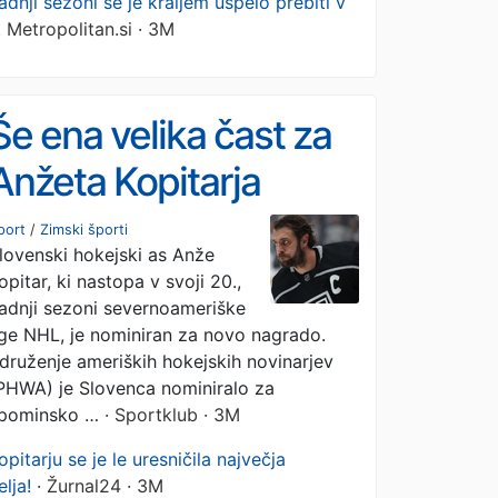
adnji sezoni se je kraljem uspelo prebiti v
.
Metropolitan.si · 3M
Še ena velika čast za
Anžeta Kopitarja
port
/
Zimski športi
lovenski hokejski as Anže
opitar, ki nastopa v svoji 20.,
adnji sezoni severnoameriške
ige NHL, je nominiran za novo nagrado.
druženje ameriških hokejskih novinarjev
PHWA) je Slovenca nominiralo za
pominsko …
· Sportklub · 3M
opitarju se je le uresničila največja
elja!
· Žurnal24 · 3M