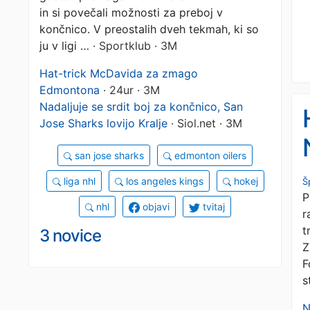
in si povečali možnosti za preboj v
končnico. V preostalih dveh tekmah, ki so
ju v ligi …
· Sportklub · 3M
Hat-trick McDavida za zmago
Edmontona
· 24ur · 3M
Nadaljuje se srdit boj za končnico, San
Jose Sharks lovijo Kralje
· Siol.net · 3M
san jose sharks
edmonton oilers
liga nhl
los angeles kings
hokej
Š
P
nhl
objavi
tvitaj
r
t
3 novice
Z
F
s
N