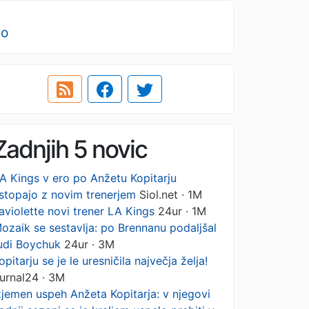
no
Zadnjih 5 novic
A Kings v ero po Anžetu Kopitarju
stopajo z novim trenerjem
Siol.net · 1M
aviolette novi trener LA Kings
24ur · 1M
ozaik se sestavlja: po Brennanu podaljšal
udi Boychuk
24ur · 3M
opitarju se je le uresničila največja želja!
urnal24 · 3M
zjemen uspeh Anžeta Kopitarja: v njegovi