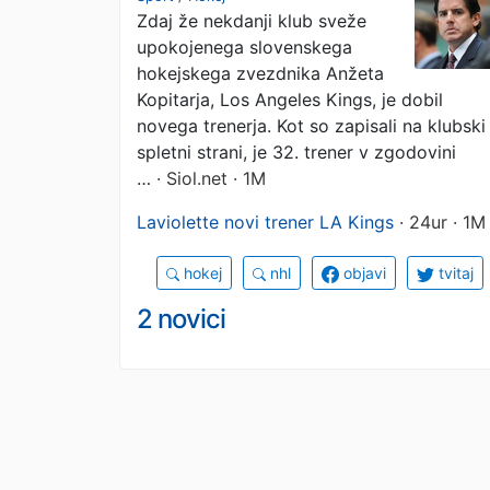
Zdaj že nekdanji klub sveže
trenerjem
upokojenega slovenskega
hokejskega zvezdnika Anžeta
Kopitarja, Los Angeles Kings, je dobil
novega trenerja. Kot so zapisali na klubski
spletni strani, je 32. trener v zgodovini
…
· Siol.net · 1M
Laviolette novi trener LA Kings
· 24ur · 1M
hokej
nhl
objavi
tvitaj
2 novici