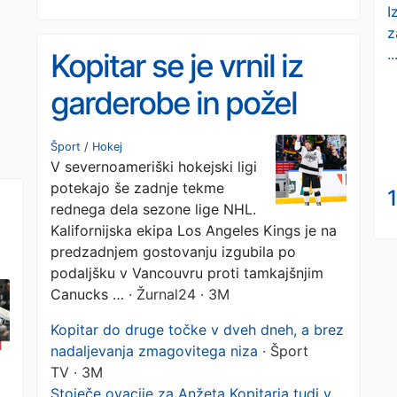
I
z
..
Kopitar se je vrnil iz
garderobe in požel
stoječe ovacije
Šport
/
Hokej
V severnoameriški hokejski ligi
potekajo še zadnje tekme
1
rednega dela sezone lige NHL.
Kalifornijska ekipa Los Angeles Kings je na
predzadnjem gostovanju izgubila po
podaljšku v Vancouvru proti tamkajšnjim
Canucks …
· Žurnal24 · 3M
Kopitar do druge točke v dveh dneh, a brez
nadaljevanja zmagovitega niza
· Šport
TV · 3M
Stoječe ovacije za Anžeta Kopitarja tudi v