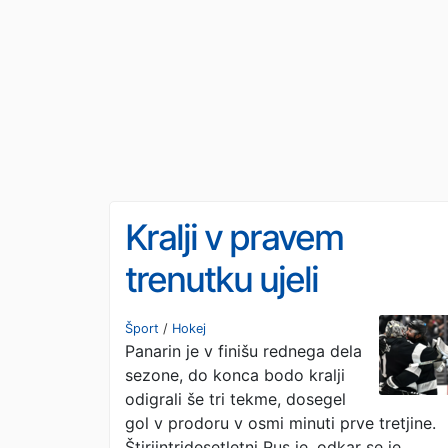
Kralji v pravem
trenutku ujeli
zmagovito formo
Šport
/
Hokej
Panarin je v finišu rednega dela
sezone, do konca bodo kralji
odigrali še tri tekme, dosegel
gol v prodoru v osmi minuti prve tretjine.
Štiriintridesetletni Rus je, odkar se je