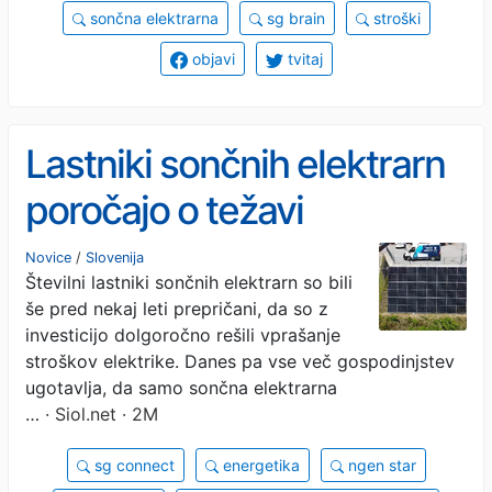
sončna elektrarna
sg brain
stroški
objavi
tvitaj
Lastniki sončnih elektrarn
poročajo o težavi
Novice
/
Slovenija
Številni lastniki sončnih elektrarn so bili
še pred nekaj leti prepričani, da so z
investicijo dolgoročno rešili vprašanje
stroškov elektrike. Danes pa vse več gospodinjstev
ugotavlja, da samo sončna elektrarna
…
· Siol.net · 2M
sg connect
energetika
ngen star