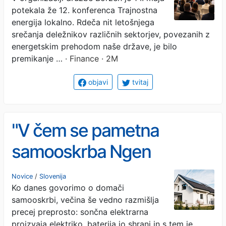
potekala že 12. konferenca Trajnostna
energija lokalno. Rdeča nit letošnjega
srečanja deležnikov različnih sektorjev, povezanih z
energetskim prehodom naše države, je bilo
premikanje …
· Finance · 2M
objavi
tvitaj
"V čem se pametna
samooskrba Ngen
razlikuje od drugih na
Novice
/
Slovenija
Ko danes govorimo o domači
trgu?"
samooskrbi, večina še vedno razmišlja
precej preprosto: sončna elektrarna
proizvaja elektriko, baterija jo shrani in s tem je