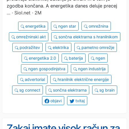
zgodba končana. A energetika danes deluje precej
…
· Siol.net · 2M
energetika
ngen star
omrežnina
omrežninski akt
sončna elektrarna s hranilnikom
podražitev
elektrika
pametno omrežje
energetika 2.0
baterija
ngen
ngen gospodinjstva
ngen industrija
advertorial
hranilnik električne energije
sg connect
sončna elektrarna
sg brain
objavi
tvitaj
Zakaj imate visok račun za