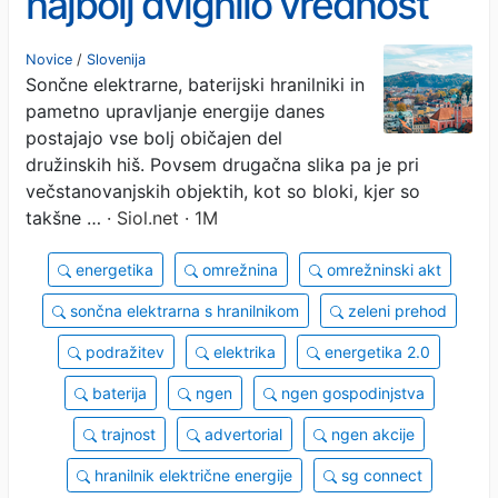
najbolj dvignilo vrednost
stanovanj in
Novice
/
Slovenija
Sončne elektrarne, baterijski hranilniki in
večstanovanjskih stavb
pametno upravljanje energije danes
postajajo vse bolj običajen del
družinskih hiš. Povsem drugačna slika pa je pri
večstanovanjskih objektih, kot so bloki, kjer so
takšne …
· Siol.net · 1M
energetika
omrežnina
omrežninski akt
sončna elektrarna s hranilnikom
zeleni prehod
podražitev
elektrika
energetika 2.0
baterija
ngen
ngen gospodinjstva
trajnost
advertorial
ngen akcije
hranilnik električne energije
sg connect