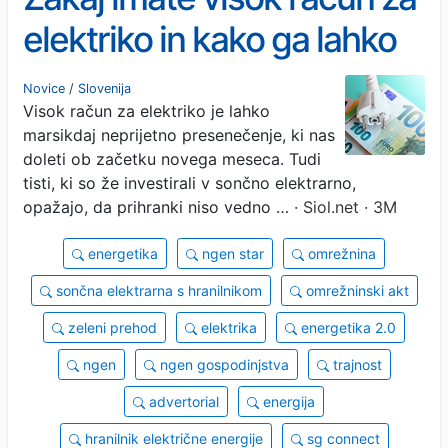
elektriko in kako ga lahko
občutno znižate?
Novice
/
Slovenija
Visok račun za elektriko je lahko
marsikdaj neprijetno presenečenje, ki nas
doleti ob začetku novega meseca. Tudi
tisti, ki so že investirali v sončno elektrarno,
opažajo, da prihranki niso vedno …
· Siol.net · 3M
energetika
ngen star
omrežnina
sončna elektrarna s hranilnikom
omrežninski akt
zeleni prehod
elektrika
energetika 2.0
ngen
ngen gospodinjstva
trajnost
advertorial
energija
hranilnik električne energije
sg connect