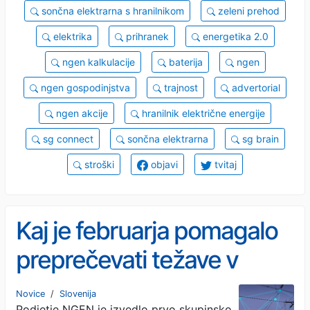
sončna elektrarna s hranilnikom
zeleni prehod
elektrika
prihranek
energetika 2.0
ngen kalkulacije
baterija
ngen
ngen gospodinjstva
trajnost
advertorial
ngen akcije
hranilnik električne energije
sg connect
sončna elektrarna
sg brain
stroški
objavi
tvitaj
Kaj je februarja pomagalo
preprečevati težave v
električnem omrežju?
Novice
/
Slovenija
Podjetje NGEN je izvedlo prvo skupinsko