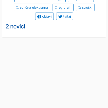
sončna elektrarna
sg brain
stroški
objavi
tvitaj
2 novici