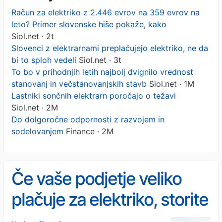
Račun za elektriko z 2.446 evrov na 359 evrov na
leto? Primer slovenske hiše pokaže, kako
Siol.net · 2t
Slovenci z elektrarnami preplačujejo elektriko, ne da
bi to sploh vedeli
Siol.net · 3t
To bo v prihodnjih letih najbolj dvignilo vrednost
stanovanj in večstanovanjskih stavb
Siol.net · 1M
Lastniki sončnih elektrarn poročajo o težavi
Siol.net · 2M
Do dolgoročne odpornosti z razvojem in
sodelovanjem
Finance · 2M
Če vaše podjetje veliko
plačuje za elektriko, storite
to, kar so že storila številna