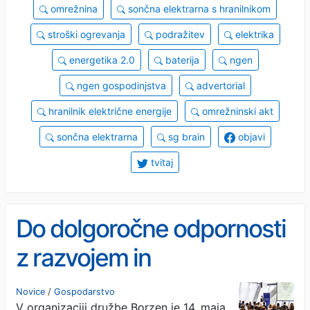
omrežnina
sončna elektrarna s hranilnikom
stroški ogrevanja
podražitev
elektrika
energetika 2.0
baterija
ngen
ngen gospodinjstva
advertorial
hranilnik električne energije
omrežninski akt
sončna elektrarna
sg brain
objavi
tvitaj
Do dolgoročne odpornosti
z razvojem in
sodelovanjem
Novice
/
Gospodarstvo
V organizaciji družbe Borzen je 14. maja