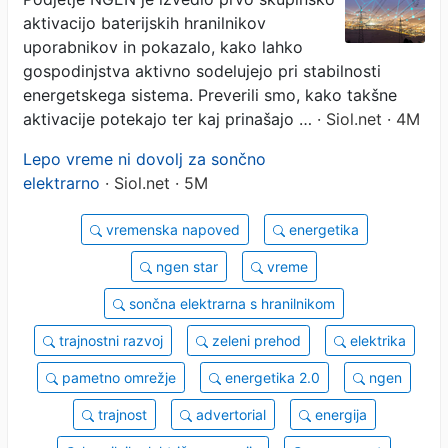
aktivacijo baterijskih hranilnikov
uporabnikov in pokazalo, kako lahko
gospodinjstva aktivno sodelujejo pri stabilnosti
energetskega sistema. Preverili smo, kako takšne
aktivacije potekajo ter kaj prinašajo …
· Siol.net · 4M
Lepo vreme ni dovolj za sončno
elektrarno
· Siol.net · 5M
vremenska napoved
energetika
ngen star
vreme
sončna elektrarna s hranilnikom
trajnostni razvoj
zeleni prehod
elektrika
pametno omrežje
energetika 2.0
ngen
trajnost
advertorial
energija