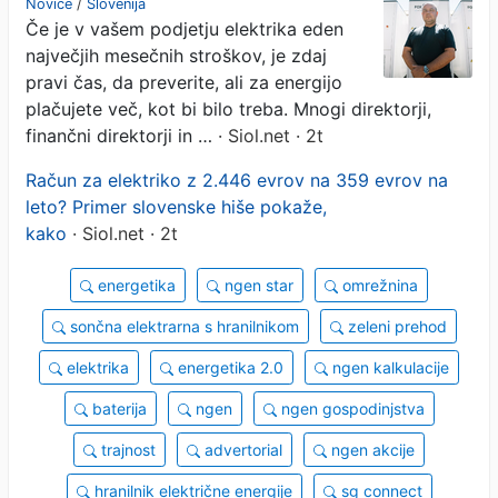
Novice
/
Slovenija
Če je v vašem podjetju elektrika eden
slovenska podjetja
največjih mesečnih stroškov, je zdaj
pravi čas, da preverite, ali za energijo
plačujete več, kot bi bilo treba. Mnogi direktorji,
finančni direktorji in …
· Siol.net · 2t
Račun za elektriko z 2.446 evrov na 359 evrov na
leto? Primer slovenske hiše pokaže,
kako
· Siol.net · 2t
energetika
ngen star
omrežnina
sončna elektrarna s hranilnikom
zeleni prehod
elektrika
energetika 2.0
ngen kalkulacije
baterija
ngen
ngen gospodinjstva
trajnost
advertorial
ngen akcije
hranilnik električne energije
sg connect