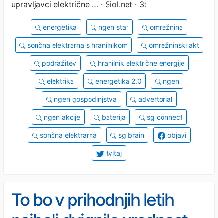
upravljavci električne …
· Siol.net · 3t
energetika
ngen star
omrežnina
sončna elektrarna s hranilnikom
omrežninski akt
podražitev
hranilnik električne energije
elektrika
energetika 2.0
ngen
ngen gospodinjstva
advertorial
ngen akcije
baterija
sg connect
sončna elektrarna
sg brain
objavi
tvitaj
To bo v prihodnjih letih