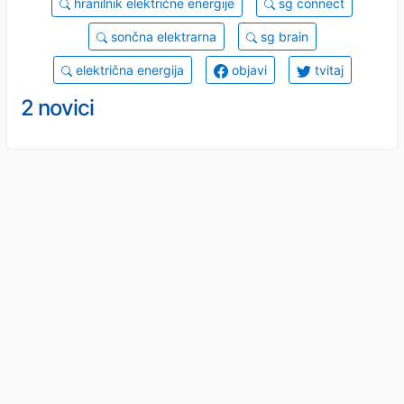
hranilnik električne energije
sg connect
sončna elektrarna
sg brain
električna energija
objavi
tvitaj
2 novici